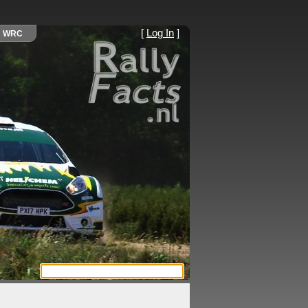
[
Log In
]