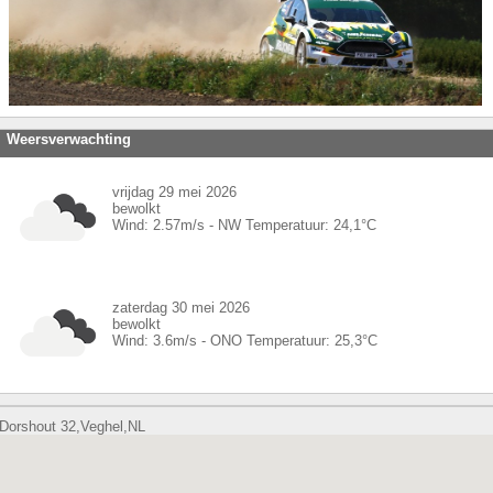
Weersverwachting
vrijdag 29 mei 2026
bewolkt
Wind:
2.57
m/s -
NW
Temperatuur:
24,1
°C
zaterdag 30 mei 2026
bewolkt
Wind:
3.6
m/s -
ONO
Temperatuur:
25,3
°C
Dorshout 32,Veghel,NL