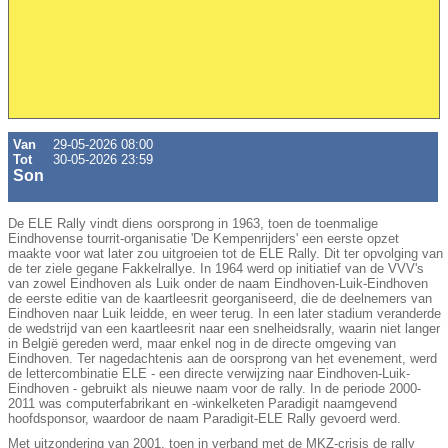
Van
29-05-2026 08:00
Tot
30-05-2026 23:59
Son
De ELE Rally vindt diens oorsprong in 1963, toen de toenmalige
Eindhovense tourrit-organisatie 'De Kempenrijders' een eerste opzet
maakte voor wat later zou uitgroeien tot de ELE Rally. Dit ter opvolging van
de ter ziele gegane Fakkelrallye. In 1964 werd op initiatief van de VVV's
van zowel Eindhoven als Luik onder de naam Eindhoven-Luik-Eindhoven
de eerste editie van de kaartleesrit georganiseerd, die de deelnemers van
Eindhoven naar Luik leidde, en weer terug. In een later stadium veranderde
de wedstrijd van een kaartleesrit naar een snelheidsrally, waarin niet langer
in België gereden werd, maar enkel nog in de directe omgeving van
Eindhoven. Ter nagedachtenis aan de oorsprong van het evenement, werd
de lettercombinatie ELE - een directe verwijzing naar Eindhoven-Luik-
Eindhoven - gebruikt als nieuwe naam voor de rally. In de periode 2000-
2011 was computerfabrikant en -winkelketen Paradigit naamgevend
hoofdsponsor, waardoor de naam Paradigit-ELE Rally gevoerd werd.
Met uitzondering van 2001, toen in verband met de MKZ-crisis de rally