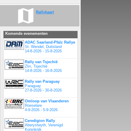
Rallykaart
Komende evenementen
ADAC Saarland-Pfalz Rallye
St. Wendel, Duitsland
14-8-2026 - 15-8-2026
Rally van Tsjechië
Zlin, Tsjechië
14-8-2026 - 16-8-2026
Rally van Paraguay
Paraguay
27-8-2026 - 30-8-2026
Omloop van Vlaanderen
Roeselare
4-9-2026 - 5-9-2026
Ceredigion Rally
Aberystwyth, Verenigd
Koninkrijk