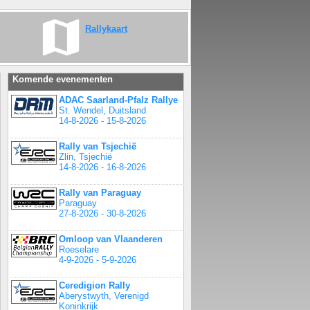
Rallykaart
Komende evenementen
ADAC Saarland-Pfalz Rallye
St. Wendel, Duitsland
14-8-2026 - 15-8-2026
Rally van Tsjechië
Zlin, Tsjechië
14-8-2026 - 16-8-2026
Rally van Paraguay
Paraguay
27-8-2026 - 30-8-2026
Omloop van Vlaanderen
Roeselare
4-9-2026 - 5-9-2026
Ceredigion Rally
Aberystwyth, Verenigd
Koninkrijk