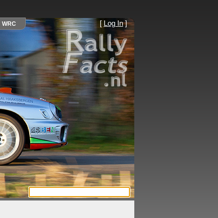
[
Log In
]