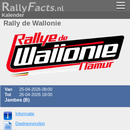
Kalender
Rally de Wallonie
Van
25-04-2026 08:00
Tot
26-04-2026 18:00
Jambes (B)
Informatie
Deelnemerslijst