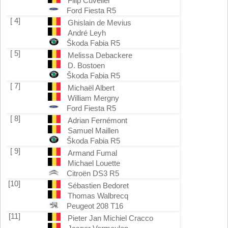
Filip Cuvelier
Ford Fiesta R5
[ 4]
Ghislain de Mevius
André Leyh
Škoda Fabia R5
[ 5]
Melissa Debackere
D. Bostoen
Škoda Fabia R5
[ 7]
Michaël Albert
William Mergny
Ford Fiesta R5
[ 8]
Adrian Fernémont
Samuel Maillen
Škoda Fabia R5
[ 9]
Armand Fumal
Michael Louette
Citroën DS3 R5
[10]
Sébastien Bedoret
Thomas Walbrecq
Peugeot 208 T16
[11]
Pieter Jan Michiel Cracco