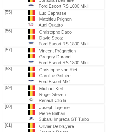
Jonathan Lemaire
Ford Escort RS 1800 Mkii
[55]
Luc Caprasse
Matthieu Prignon
Audi Quattro
[56]
Christophe Daco
David Strotz
Ford Escort RS 1800 Mkii
[57]
Vincent Prégardien
Gregory Durand
Ford Escort RS 1800 Mkii
[58]
Christophe van Riet
Caroline Grifnée
Ford Escort Mk1
[59]
Michael Kerf
Roger Steven
Renault Clio Iii
[60]
Joseph Lejeune
Pierre Balhan
Subaru Impreza GT Turbo
[61]
Olivier Delbruyère