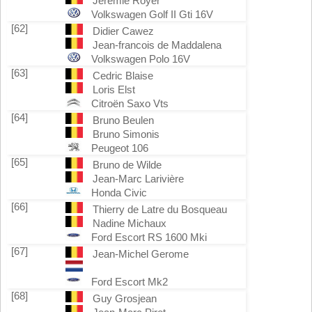
Jeremie Royer
Volkswagen Golf II Gti 16V
[62]
Didier Cawez
Jean-francois de Maddalena
Volkswagen Polo 16V
[63]
Cedric Blaise
Loris Elst
Citroën Saxo Vts
[64]
Bruno Beulen
Bruno Simonis
Peugeot 106
[65]
Bruno de Wilde
Jean-Marc Larivière
Honda Civic
[66]
Thierry de Latre du Bosqueau
Nadine Michaux
Ford Escort RS 1600 Mki
[67]
Jean-Michel Gerome
Ford Escort Mk2
[68]
Guy Grosjean