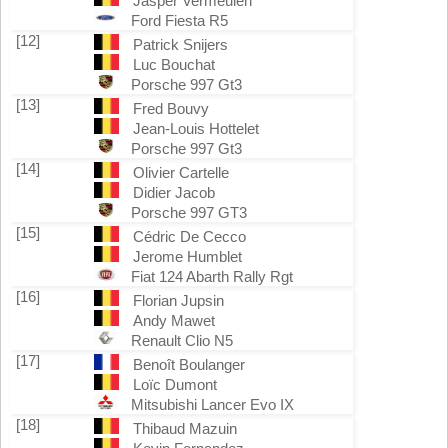
Jasper Vermeulen
Ford Fiesta R5
[12]
Patrick Snijers
Luc Bouchat
Porsche 997 Gt3
[13]
Fred Bouvy
Jean-Louis Hottelet
Porsche 997 Gt3
[14]
Olivier Cartelle
Didier Jacob
Porsche 997 GT3
[15]
Cédric De Cecco
Jerome Humblet
Fiat 124 Abarth Rally Rgt
[16]
Florian Jupsin
Andy Mawet
Renault Clio N5
[17]
Benoît Boulanger
Loïc Dumont
Mitsubishi Lancer Evo IX
[18]
Thibaud Mazuin