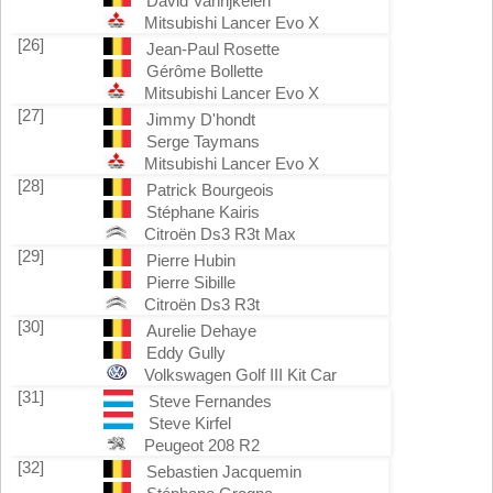
David Vanrijkelen
Mitsubishi Lancer Evo X
[26]
Jean-Paul Rosette
Gérôme Bollette
Mitsubishi Lancer Evo X
[27]
Jimmy D'hondt
Serge Taymans
Mitsubishi Lancer Evo X
[28]
Patrick Bourgeois
Stéphane Kairis
Citroën Ds3 R3t Max
[29]
Pierre Hubin
Pierre Sibille
Citroën Ds3 R3t
[30]
Aurelie Dehaye
Eddy Gully
Volkswagen Golf III Kit Car
[31]
Steve Fernandes
Steve Kirfel
Peugeot 208 R2
[32]
Sebastien Jacquemin