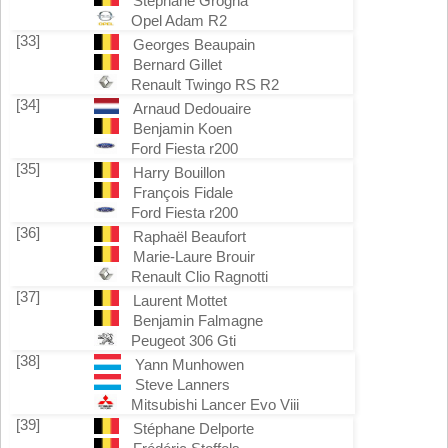
Stéphane Grogna
Opel Adam R2
[33]
Georges Beaupain
Bernard Gillet
Renault Twingo RS R2
[34]
Arnaud Dedouaire
Benjamin Koen
Ford Fiesta r200
[35]
Harry Bouillon
François Fidale
Ford Fiesta r200
[36]
Raphaël Beaufort
Marie-Laure Brouir
Renault Clio Ragnotti
[37]
Laurent Mottet
Benjamin Falmagne
Peugeot 306 Gti
[38]
Yann Munhowen
Steve Lanners
Mitsubishi Lancer Evo Viii
[39]
Stéphane Delporte