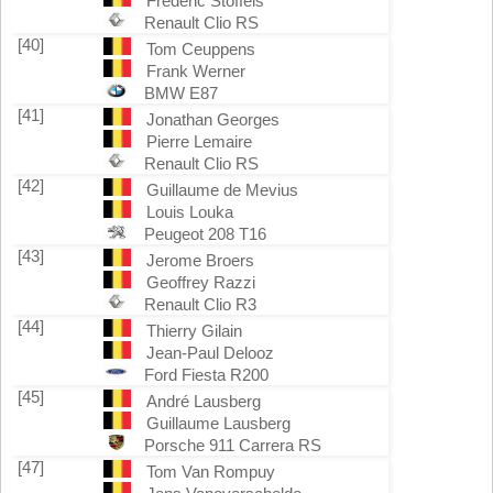
Frédéric Stoffels
Renault Clio RS
[40]
Tom Ceuppens
Frank Werner
BMW E87
[41]
Jonathan Georges
Pierre Lemaire
Renault Clio RS
[42]
Guillaume de Mevius
Louis Louka
Peugeot 208 T16
[43]
Jerome Broers
Geoffrey Razzi
Renault Clio R3
[44]
Thierry Gilain
Jean-Paul Delooz
Ford Fiesta R200
[45]
André Lausberg
Guillaume Lausberg
Porsche 911 Carrera RS
[47]
Tom Van Rompuy