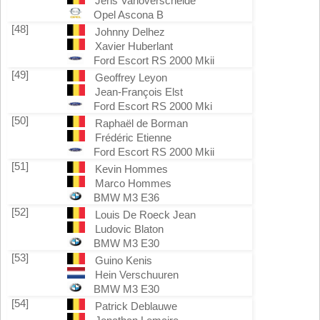
Jens Vanoverschelde
Opel Ascona B
[48]
Johnny Delhez
Xavier Huberlant
Ford Escort RS 2000 Mkii
[49]
Geoffrey Leyon
Jean-François Elst
Ford Escort RS 2000 Mki
[50]
Raphaël de Borman
Frédéric Etienne
Ford Escort RS 2000 Mkii
[51]
Kevin Hommes
Marco Hommes
BMW M3 E36
[52]
Louis De Roeck Jean
Ludovic Blaton
BMW M3 E30
[53]
Guino Kenis
Hein Verschuuren
BMW M3 E30
[54]
Patrick Deblauwe