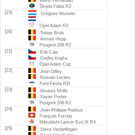
Kevin Fernandez
Škoda Fabia R2
[19]
Gregoire Munster
Opel Adam R2
[20]
Tobias Brüls
Armani Hepp
Peugeot 208 R2
[21]
Erik Cais
Ondřej Krajča
Opel Adam Cup
[22]
Jean Dilley
Romain Leclerc
Ford Fiesta R2t
[23]
Amaury Molle
Xavier Portier
Peugeot 208 R2
[24]
Jean-Philippe Radoux
François Forclaz
Mitsubishi Lancer Evo IX R4
[25]
Steve Vanbellingen