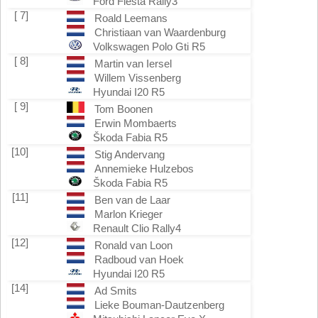
Ford Fiesta Rally3
[ 7]
Roald Leemans
Christiaan van Waardenburg
Volkswagen Polo Gti R5
[ 8]
Martin van Iersel
Willem Vissenberg
Hyundai I20 R5
[ 9]
Tom Boonen
Erwin Mombaerts
Škoda Fabia R5
[10]
Stig Andervang
Annemieke Hulzebos
Škoda Fabia R5
[11]
Ben van de Laar
Marlon Krieger
Renault Clio Rally4
[12]
Ronald van Loon
Radboud van Hoek
Hyundai I20 R5
[14]
Ad Smits
Lieke Bouman-Dautzenberg