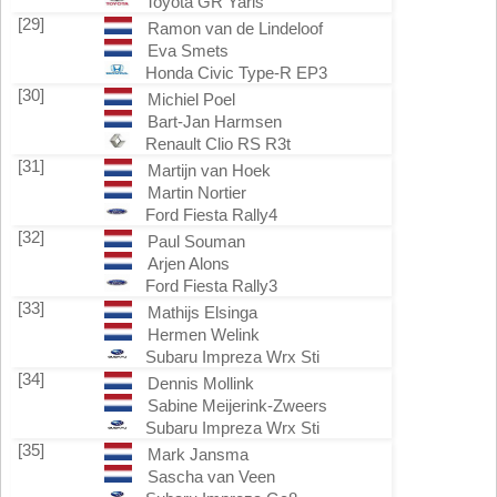
Toyota GR Yaris
[29]
Ramon van de Lindeloof
Eva Smets
Honda Civic Type-R EP3
[30]
Michiel Poel
Bart-Jan Harmsen
Renault Clio RS R3t
[31]
Martijn van Hoek
Martin Nortier
Ford Fiesta Rally4
[32]
Paul Souman
Arjen Alons
Ford Fiesta Rally3
[33]
Mathijs Elsinga
Hermen Welink
Subaru Impreza Wrx Sti
[34]
Dennis Mollink
Sabine Meijerink-Zweers
Subaru Impreza Wrx Sti
[35]
Mark Jansma
Sascha van Veen