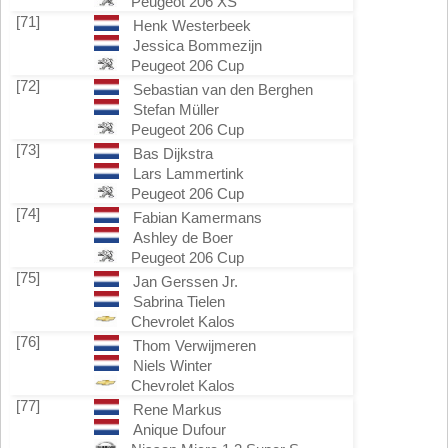
Peugeot 206 XS
[71]
Henk Westerbeek
Jessica Bommezijn
Peugeot 206 Cup
[72]
Sebastian van den Berghen
Stefan Müller
Peugeot 206 Cup
[73]
Bas Dijkstra
Lars Lammertink
Peugeot 206 Cup
[74]
Fabian Kamermans
Ashley de Boer
Peugeot 206 Cup
[75]
Jan Gerssen Jr.
Sabrina Tielen
Chevrolet Kalos
[76]
Thom Verwijmeren
Niels Winter
Chevrolet Kalos
[77]
Rene Markus
Anique Dufour