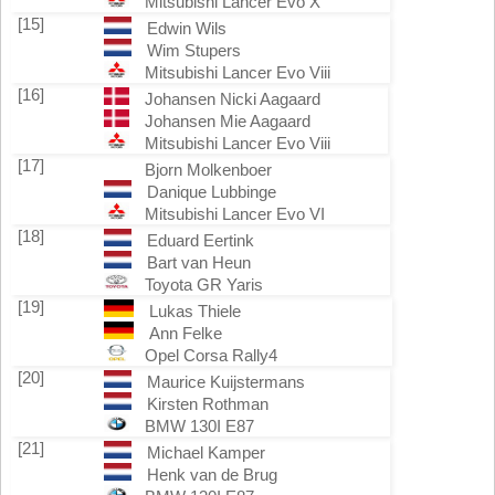
Mitsubishi Lancer Evo X
[15]
Edwin Wils
Wim Stupers
Mitsubishi Lancer Evo Viii
[16]
Johansen Nicki Aagaard
Johansen Mie Aagaard
Mitsubishi Lancer Evo Viii
[17]
Bjorn Molkenboer
Danique Lubbinge
Mitsubishi Lancer Evo VI
[18]
Eduard Eertink
Bart van Heun
Toyota GR Yaris
[19]
Lukas Thiele
Ann Felke
Opel Corsa Rally4
[20]
Maurice Kuijstermans
Kirsten Rothman
BMW 130I E87
[21]
Michael Kamper
Henk van de Brug