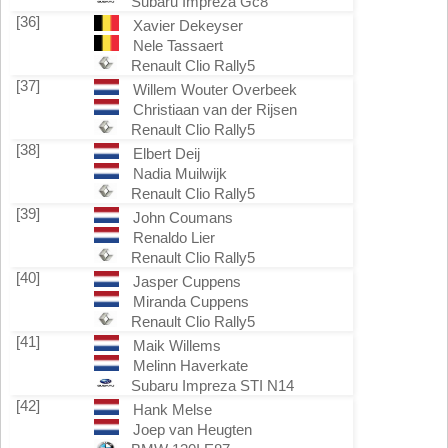
Subaru Impreza Gc8
[36]
Xavier Dekeyser
Nele Tassaert
Renault Clio Rally5
[37]
Willem Wouter Overbeek
Christiaan van der Rijsen
Renault Clio Rally5
[38]
Elbert Deij
Nadia Muilwijk
Renault Clio Rally5
[39]
John Coumans
Renaldo Lier
Renault Clio Rally5
[40]
Jasper Cuppens
Miranda Cuppens
Renault Clio Rally5
[41]
Maik Willems
Melinn Haverkate
Subaru Impreza STI N14
[42]
Hank Melse
Joep van Heugten