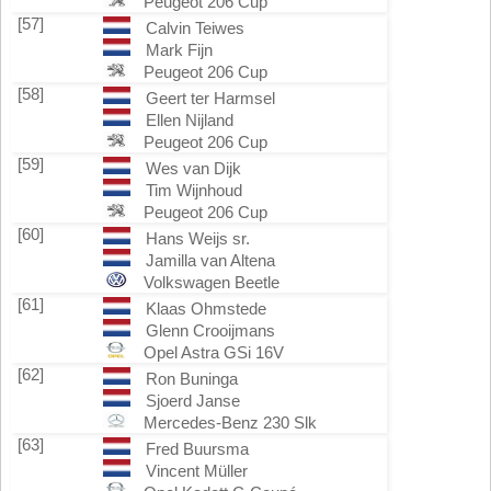
Peugeot 206 Cup
[57]
Calvin Teiwes
Mark Fijn
Peugeot 206 Cup
[58]
Geert ter Harmsel
Ellen Nijland
Peugeot 206 Cup
[59]
Wes van Dijk
Tim Wijnhoud
Peugeot 206 Cup
[60]
Hans Weijs sr.
Jamilla van Altena
Volkswagen Beetle
[61]
Klaas Ohmstede
Glenn Crooijmans
Opel Astra GSi 16V
[62]
Ron Buninga
Sjoerd Janse
Mercedes-Benz 230 Slk
[63]
Fred Buursma
Vincent Müller