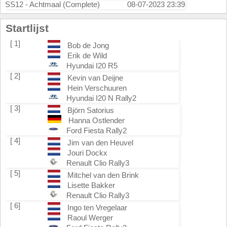
SS12 - Achtmaal (Complete)
08-07-2023 23:39
Startlijst
[ 1]
Bob de Jong
Erik de Wild
Hyundai I20 R5
[ 2]
Kevin van Deijne
Hein Verschuuren
Hyundai I20 N Rally2
[ 3]
Björn Satorius
Hanna Ostlender
Ford Fiesta Rally2
[ 4]
Jim van den Heuvel
Jouri Dockx
Renault Clio Rally3
[ 5]
Mitchel van den Brink
Lisette Bakker
Renault Clio Rally3
[ 6]
Ingo ten Vregelaar
Raoul Werger