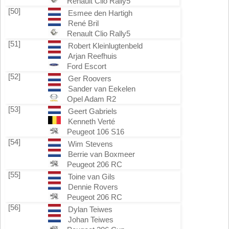
Renault Clio Rally5
[50]
Esmee den Hartigh
René Bril
Renault Clio Rally5
[51]
Robert Kleinlugtenbeld
Arjan Reefhuis
Ford Escort
[52]
Ger Roovers
Sander van Eekelen
Opel Adam R2
[53]
Geert Gabriels
Kenneth Verté
Peugeot 106 S16
[54]
Wim Stevens
Berrie van Boxmeer
Peugeot 206 RC
[55]
Toine van Gils
Dennie Rovers
Peugeot 206 RC
[56]
Dylan Teiwes
Johan Teiwes