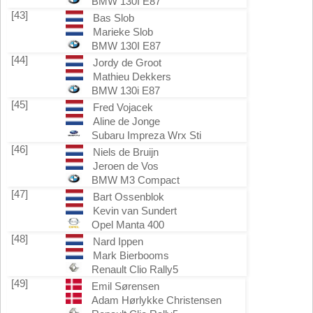
BMW 130I E87
[43]
Bas Slob
Marieke Slob
BMW 130I E87
[44]
Jordy de Groot
Mathieu Dekkers
BMW 130i E87
[45]
Fred Vojacek
Aline de Jonge
Subaru Impreza Wrx Sti
[46]
Niels de Bruijn
Jeroen de Vos
BMW M3 Compact
[47]
Bart Ossenblok
Kevin van Sundert
Opel Manta 400
[48]
Nard Ippen
Mark Bierbooms
Renault Clio Rally5
[49]
Emil Sørensen
Adam Hørlykke Christensen