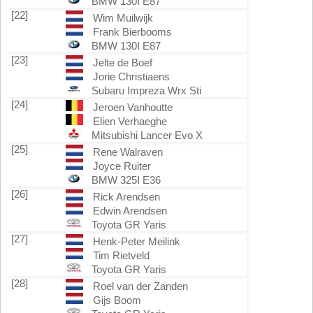
BMW 130I E87
[22]
Wim Muilwijk
Frank Bierbooms
BMW 130I E87
[23]
Jelte de Boef
Jorie Christiaens
Subaru Impreza Wrx Sti
[24]
Jeroen Vanhoutte
Elien Verhaeghe
Mitsubishi Lancer Evo X
[25]
Rene Walraven
Joyce Ruiter
BMW 325I E36
[26]
Rick Arendsen
Edwin Arendsen
Toyota GR Yaris
[27]
Henk-Peter Meilink
Tim Rietveld
Toyota GR Yaris
[28]
Roel van der Zanden
Gijs Boom