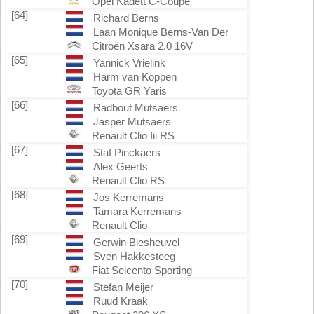
Opel Kadett C-Coupé
[64]
Richard Berns
Laan Monique Berns-Van Der
Citroën Xsara 2.0 16V
[65]
Yannick Vrielink
Harm van Koppen
Toyota GR Yaris
[66]
Radbout Mutsaers
Jasper Mutsaers
Renault Clio Iii RS
[67]
Staf Pinckaers
Alex Geerts
Renault Clio RS
[68]
Jos Kerremans
Tamara Kerremans
Renault Clio
[69]
Gerwin Biesheuvel
Sven Hakkesteeg
Fiat Seicento Sporting
[70]
Stefan Meijer
Ruud Kraak