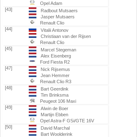
Opel Adam
[43]
Radbout Mutsaers
Jasper Mutsaers
Renault Clio
[44]
Vitalii Antonov
Christiaan van der Rijsen
Renault Clio
[45]
Marcel Stegeman
Alex Eisenberg
Ford Fiesta R2
[47]
Nick Rijsemus
Jean Hemmer
Renault Clio R3
[48]
Bart Geerdink
Tim Brinksma
Peugeot 106 Maxi
[49]
Alwin de Boer
Martijn Ebben
Opel Astra-F GSi/GTE 16V
[50]
David Marchal
Bart Woolderink