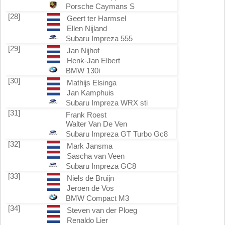
Porsche Caymans S
[28]
Geert ter Harmsel
Ellen Nijland
Subaru Impreza 555
[29]
Jan Nijhof
Henk-Jan Elbert
BMW 130i
[30]
Mathijs Elsinga
Jan Kamphuis
Subaru Impreza WRX sti
[31]
Frank Roest
Walter Van De Ven
Subaru Impreza GT Turbo Gc8
[32]
Mark Jansma
Sascha van Veen
Subaru Impreza GC8
[33]
Niels de Bruijn
Jeroen de Vos
BMW Compact M3
[34]
Steven van der Ploeg
Renaldo Lier