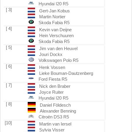
Hyundai I20 R5
[ 3]
Gert-Jan Kobus
Martin Nortier
Skoda Fabia R5
[ 4]
Kevin van Deijne
Hein Verschuuren
Skoda Fabia R5
[ 5]
Jim van den Heuvel
Jouri Dockx
Volkswagen Polo R5
[ 6]
Henk Vossen
Lieke Bouman-Dautzenberg
Ford Fiesta R5
[ 7]
Nick den Braber
Joyce Ruiter
Hyundai I20 R5
[ 8]
Daniel Földesch
Alexander Benning
Citroën DS3 R5
[10]
Martin van Iersel
Sylvia Visser