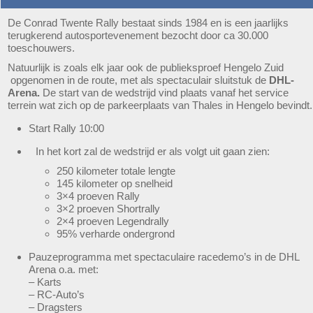
De Conrad Twente Rally bestaat sinds 1984 en is een jaarlijks
terugkerend autosportevenement bezocht door ca 30.000
toeschouwers.
Natuurlijk is zoals elk jaar ook de publieksproef Hengelo Zuid
opgenomen in de route, met als spectaculair sluitstuk de
DHL-
Arena.
De start van de wedstrijd vind plaats vanaf het service
terrein wat zich op de parkeerplaats van Thales in Hengelo bevindt.
Start Rally 10:00
In het kort zal de wedstrijd er als volgt uit gaan zien:
250 kilometer totale lengte
145 kilometer op snelheid
3×4 proeven Rally
3×2 proeven Shortrally
2×4 proeven Legendrally
95% verharde ondergrond
Pauzeprogramma met spectaculaire racedemo’s in de DHL
Arena o.a. met:
– Karts
– RC-Auto’s
– Dragsters