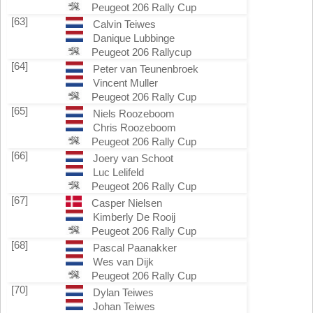
Peugeot 206 Rally Cup
[63]
Calvin Teiwes
Danique Lubbinge
Peugeot 206 Rallycup
[64]
Peter van Teunenbroek
Vincent Muller
Peugeot 206 Rally Cup
[65]
Niels Roozeboom
Chris Roozeboom
Peugeot 206 Rally Cup
[66]
Joery van Schoot
Luc Lelifeld
Peugeot 206 Rally Cup
[67]
Casper Nielsen
Kimberly De Rooij
Peugeot 206 Rally Cup
[68]
Pascal Paanakker
Wes van Dijk
Peugeot 206 Rally Cup
[70]
Dylan Teiwes
Johan Teiwes