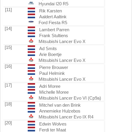
Hyundai I20 R5
[11]
Rik Karsten
Aaldert Aaltink
Ford Fiesta R5
[14]
Lambert Parren
Frank Stultiens
Mitsubishi Lancer Evo X
[15]
Ad Smits
Arie Boertje
Mitsubishi Lancer Evo X
[16]
Pierre Brouwer
Paul Helmink
Mitsubishi Lancer Evo X
[17]
Adri Moree
Michelle Moree
Mitsubishi Lancer Evo VI (Cp9a)
[18]
Mitchel van den Brink
Annemieke Hulzebos
Mitsubishi Lancer Evo IX R4
[20]
Edwin Wolves
Ferdi ter Maat