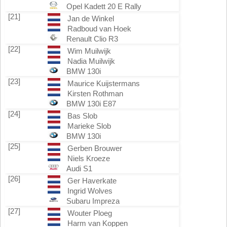
Opel Kadett 20 E Rally
[21]
Jan de Winkel
Radboud van Hoek
Renault Clio R3
[22]
Wim Muilwijk
Nadia Muilwijk
BMW 130i
[23]
Maurice Kuijstermans
Kirsten Rothman
BMW 130i E87
[24]
Bas Slob
Marieke Slob
BMW 130i
[25]
Gerben Brouwer
Niels Kroeze
Audi S1
[26]
Ger Haverkate
Ingrid Wolves
Subaru Impreza
[27]
Wouter Ploeg
Harm van Koppen