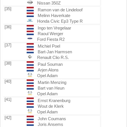
Nissan 350Z
[35]
Ramon van de Lindeloof
Melinn Haverkate
Honda Civic Ep3 Type R
[36]
Ingo ten Vregelaar
Raoul Werger
Ford Fiesta R2
[37]
Michiel Poel
Bart-Jan Harmsen
Renault Clio R.S.
[38]
Paul Souman
Arjen Alons
Opel Adam
[40]
Martin Menzing
Bart van Heun
Opel Adam
[41]
Ernst Kranenburg
Wout de Klerk
Opel Adam
[42]
John Coumans
Joris Ansems