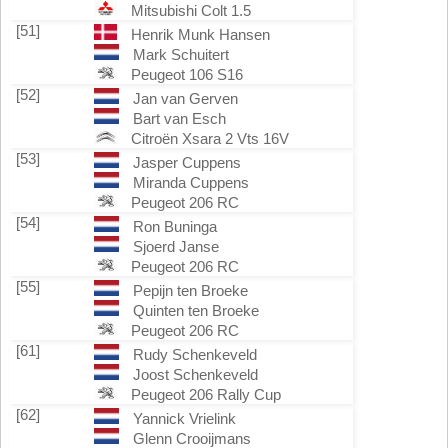
Mitsubishi Colt 1.5
[51]
Henrik Munk Hansen
Mark Schuitert
Peugeot 106 S16
[52]
Jan van Gerven
Bart van Esch
Citroën Xsara 2 Vts 16V
[53]
Jasper Cuppens
Miranda Cuppens
Peugeot 206 RC
[54]
Ron Buninga
Sjoerd Janse
Peugeot 206 RC
[55]
Pepijn ten Broeke
Quinten ten Broeke
Peugeot 206 RC
[61]
Rudy Schenkeveld
Joost Schenkeveld
Peugeot 206 Rally Cup
[62]
Yannick Vrielink
Glenn Crooijmans