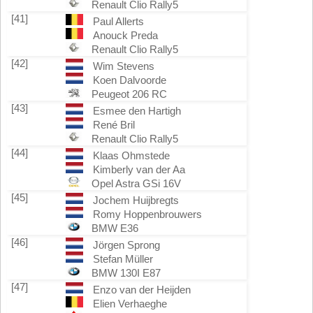
Renault Clio Rally5
[41]
Paul Allerts
Anouck Preda
Renault Clio Rally5
[42]
Wim Stevens
Koen Dalvoorde
Peugeot 206 RC
[43]
Esmee den Hartigh
René Bril
Renault Clio Rally5
[44]
Klaas Ohmstede
Kimberly van der Aa
Opel Astra GSi 16V
[45]
Jochem Huijbregts
Romy Hoppenbrouwers
BMW E36
[46]
Jörgen Sprong
Stefan Müller
BMW 130I E87
[47]
Enzo van der Heijden
Elien Verhaeghe