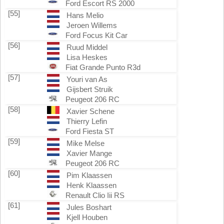
Ford Escort RS 2000
[55]
Hans Melio
Jeroen Willems
Ford Focus Kit Car
[56]
Ruud Middel
Lisa Heskes
Fiat Grande Punto R3d
[57]
Youri van As
Gijsbert Struik
Peugeot 206 RC
[58]
Xavier Schene
Thierry Lefin
Ford Fiesta ST
[59]
Mike Melse
Xavier Mange
Peugeot 206 RC
[60]
Pim Klaassen
Henk Klaassen
Renault Clio Iii RS
[61]
Jules Boshart
Kjell Houben