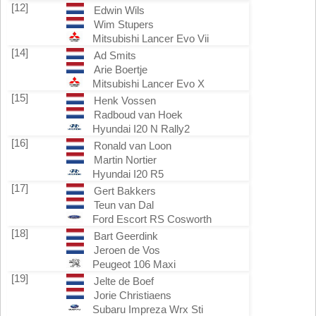
[12]
Edwin Wils
Wim Stupers
Mitsubishi Lancer Evo Vii
[14]
Ad Smits
Arie Boertje
Mitsubishi Lancer Evo X
[15]
Henk Vossen
Radboud van Hoek
Hyundai I20 N Rally2
[16]
Ronald van Loon
Martin Nortier
Hyundai I20 R5
[17]
Gert Bakkers
Teun van Dal
Ford Escort RS Cosworth
[18]
Bart Geerdink
Jeroen de Vos
Peugeot 106 Maxi
[19]
Jelte de Boef
Jorie Christiaens
Subaru Impreza Wrx Sti