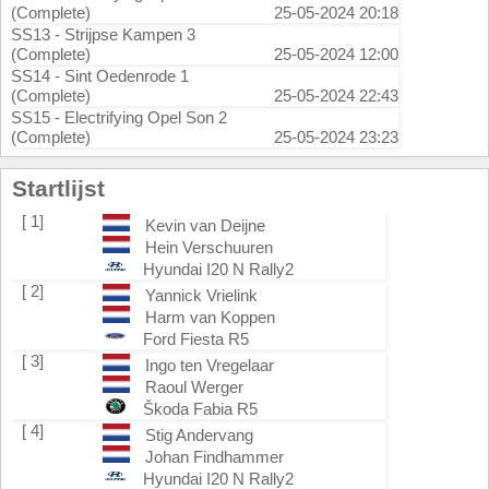
(Complete)
25-05-2024 20:18
SS13 - Strijpse Kampen 3
(Complete)
25-05-2024 12:00
SS14 - Sint Oedenrode 1
(Complete)
25-05-2024 22:43
SS15 - Electrifying Opel Son 2
(Complete)
25-05-2024 23:23
Startlijst
[ 1]
Kevin van Deijne
Hein Verschuuren
Hyundai I20 N Rally2
[ 2]
Yannick Vrielink
Harm van Koppen
Ford Fiesta R5
[ 3]
Ingo ten Vregelaar
Raoul Werger
Škoda Fabia R5
[ 4]
Stig Andervang
Johan Findhammer
Hyundai I20 N Rally2