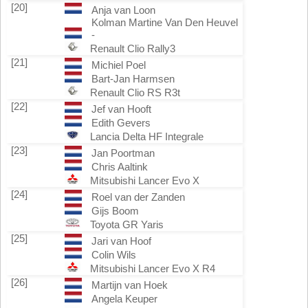
[20]
Anja van Loon
Kolman Martine Van Den Heuvel
-
Renault Clio Rally3
[21]
Michiel Poel
Bart-Jan Harmsen
Renault Clio RS R3t
[22]
Jef van Hooft
Edith Gevers
Lancia Delta HF Integrale
[23]
Jan Poortman
Chris Aaltink
Mitsubishi Lancer Evo X
[24]
Roel van der Zanden
Gijs Boom
Toyota GR Yaris
[25]
Jari van Hoof
Colin Wils
Mitsubishi Lancer Evo X R4
[26]
Martijn van Hoek
Angela Keuper