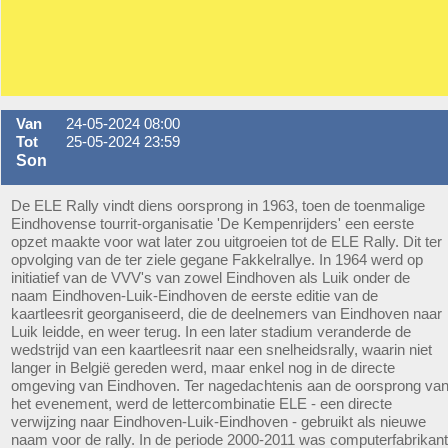
Van
24-05-2024 08:00
Tot
25-05-2024 23:59
Son
De ELE Rally vindt diens oorsprong in 1963, toen de toenmalige
Eindhovense tourrit-organisatie 'De Kempenrijders' een eerste
opzet maakte voor wat later zou uitgroeien tot de ELE Rally. Dit ter
opvolging van de ter ziele gegane Fakkelrallye. In 1964 werd op
initiatief van de VVV's van zowel Eindhoven als Luik onder de
naam Eindhoven-Luik-Eindhoven de eerste editie van de
kaartleesrit georganiseerd, die de deelnemers van Eindhoven naar
Luik leidde, en weer terug. In een later stadium veranderde de
wedstrijd van een kaartleesrit naar een snelheidsrally, waarin niet
langer in België gereden werd, maar enkel nog in de directe
omgeving van Eindhoven. Ter nagedachtenis aan de oorsprong va
het evenement, werd de lettercombinatie ELE - een directe
verwijzing naar Eindhoven-Luik-Eindhoven - gebruikt als nieuwe
naam voor de rally. In de periode 2000-2011 was computerfabrikant