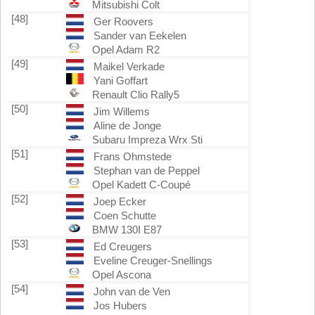
Mitsubishi Colt
[48]
Ger Roovers
Sander van Eekelen
Opel Adam R2
[49]
Maikel Verkade
Yani Goffart
Renault Clio Rally5
[50]
Jim Willems
Aline de Jonge
Subaru Impreza Wrx Sti
[51]
Frans Ohmstede
Stephan van de Peppel
Opel Kadett C-Coupé
[52]
Joep Ecker
Coen Schutte
BMW 130I E87
[53]
Ed Creugers
Eveline Creuger-Snellings
Opel Ascona
[54]
John van de Ven
Jos Hubers