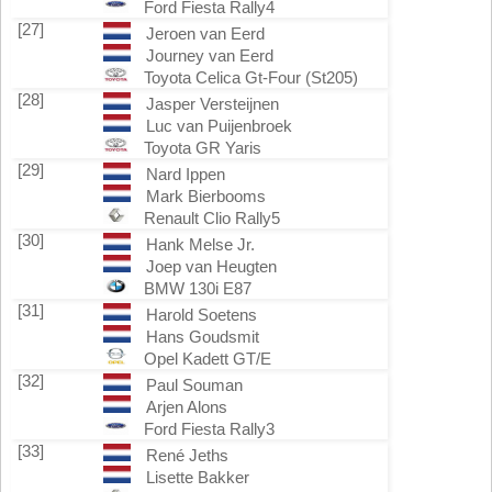
Ford Fiesta Rally4
[27]
Jeroen van Eerd
Journey van Eerd
Toyota Celica Gt-Four (St205)
[28]
Jasper Versteijnen
Luc van Puijenbroek
Toyota GR Yaris
[29]
Nard Ippen
Mark Bierbooms
Renault Clio Rally5
[30]
Hank Melse Jr.
Joep van Heugten
BMW 130i E87
[31]
Harold Soetens
Hans Goudsmit
Opel Kadett GT/E
[32]
Paul Souman
Arjen Alons
Ford Fiesta Rally3
[33]
René Jeths
Lisette Bakker