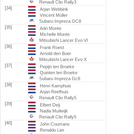
Renault Clio Rally3
[34]
Arjan Webbink
Vincent Müller
Subaru Impreza GC8
[35]
Adri Morée
Michelle Morée
Mitsubishi Lancer Evo VI
[36]
Frank Roest
Arnold den Boer
Mitsubishi Lancer Evo X
[37]
Pepijn ten Broeke
Quinten ten Broeke
Subaru Impreza Gc8
[38]
Henri Kamphuis
Arjan Reefhuis
Renault Clio Rally5
[39]
Elbert Deij
Nadia Muilwijk
Renault Clio Rally5
[40]
John Coumans
Renaldo Lier