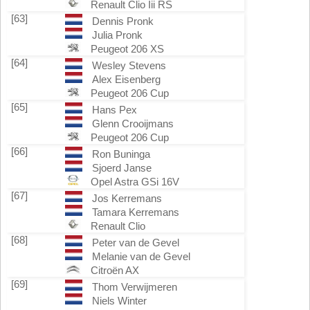
Renault Clio Iii RS
[63]
Dennis Pronk
Julia Pronk
Peugeot 206 XS
[64]
Wesley Stevens
Alex Eisenberg
Peugeot 206 Cup
[65]
Hans Pex
Glenn Crooijmans
Peugeot 206 Cup
[66]
Ron Buninga
Sjoerd Janse
Opel Astra GSi 16V
[67]
Jos Kerremans
Tamara Kerremans
Renault Clio
[68]
Peter van de Gevel
Melanie van de Gevel
Citroën AX
[69]
Thom Verwijmeren
Niels Winter