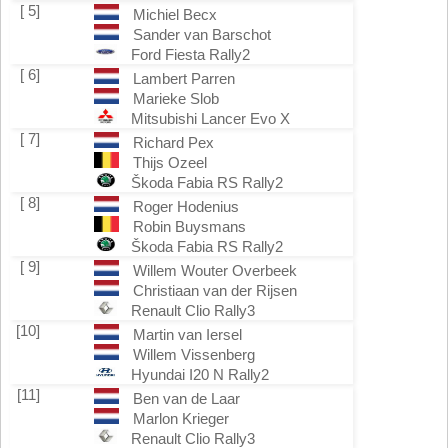
[ 5]
Michiel Becx
Sander van Barschot
Ford Fiesta Rally2
[ 6]
Lambert Parren
Marieke Slob
Mitsubishi Lancer Evo X
[ 7]
Richard Pex
Thijs Ozeel
Škoda Fabia RS Rally2
[ 8]
Roger Hodenius
Robin Buysmans
Škoda Fabia RS Rally2
[ 9]
Willem Wouter Overbeek
Christiaan van der Rijsen
Renault Clio Rally3
[10]
Martin van Iersel
Willem Vissenberg
Hyundai I20 N Rally2
[11]
Ben van de Laar
Marlon Krieger
Renault Clio Rally3