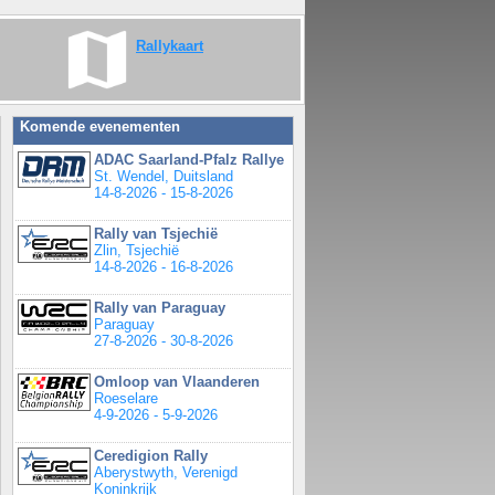
Rallykaart
Komende evenementen
ADAC Saarland-Pfalz Rallye
St. Wendel, Duitsland
14-8-2026 - 15-8-2026
Rally van Tsjechië
Zlin, Tsjechië
14-8-2026 - 16-8-2026
Rally van Paraguay
Paraguay
27-8-2026 - 30-8-2026
Omloop van Vlaanderen
Roeselare
4-9-2026 - 5-9-2026
Ceredigion Rally
Aberystwyth, Verenigd
Koninkrijk