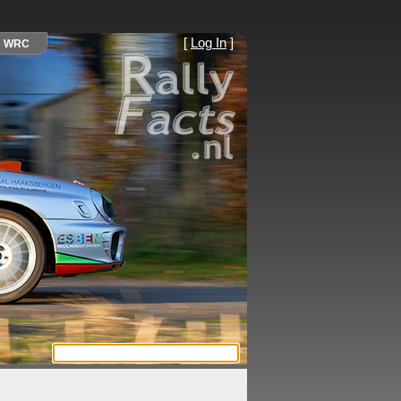
[
Log In
]