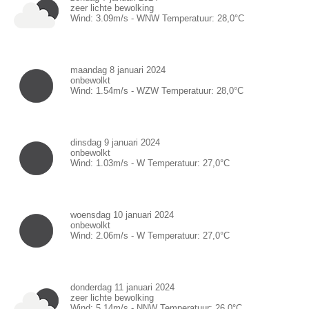
zeer lichte bewolking
Wind:
3.09
m/s -
WNW
Temperatuur:
28,0
°C
maandag 8 januari 2024
onbewolkt
Wind:
1.54
m/s -
WZW
Temperatuur:
28,0
°C
dinsdag 9 januari 2024
onbewolkt
Wind:
1.03
m/s -
W
Temperatuur:
27,0
°C
woensdag 10 januari 2024
onbewolkt
Wind:
2.06
m/s -
W
Temperatuur:
27,0
°C
donderdag 11 januari 2024
zeer lichte bewolking
Wind:
5.14
m/s -
NNW
Temperatuur:
26,0
°C