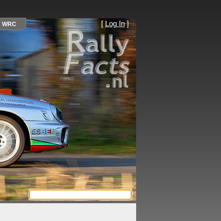
[
Log In
]