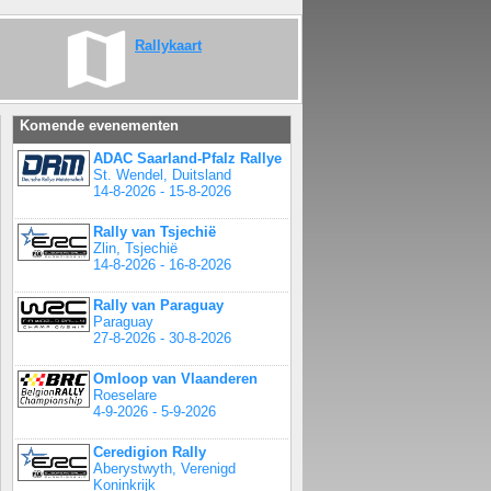
Rallykaart
Komende evenementen
ADAC Saarland-Pfalz Rallye
St. Wendel, Duitsland
14-8-2026 - 15-8-2026
Rally van Tsjechië
Zlin, Tsjechië
14-8-2026 - 16-8-2026
Rally van Paraguay
Paraguay
27-8-2026 - 30-8-2026
Omloop van Vlaanderen
Roeselare
4-9-2026 - 5-9-2026
Ceredigion Rally
Aberystwyth, Verenigd
Koninkrijk