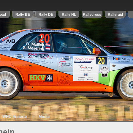
WRC Historie
Media
hein