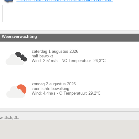
Weersverwachting
zaterdag 1 augustus 2026
half bewolkt
Wind:
2.51
m/s -
NO
Temperatuur:
26,3
°C
zondag 2 augustus 2026
zeer lichte bewolking
Wind:
4.4
m/s -
O
Temperatuur:
29,2
°C
wittlich,DE