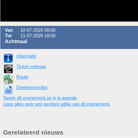
Van
10-07-2026 08:00
Tot
11-07-2026 18:00
Achtmaal
Informatie
Ticket verkoop
Route
Deelnemerslijst
Neem dit evenement op in je agenda
Lees alles over een eerdere editie van dit evenement.
Gerelateerd nieuws