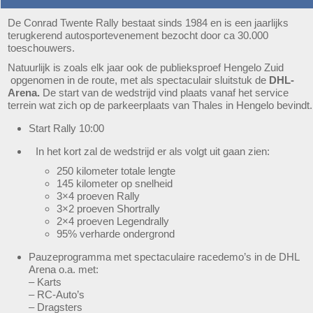
De Conrad Twente Rally bestaat sinds 1984 en is een jaarlijks
terugkerend autosportevenement bezocht door ca 30.000
toeschouwers.
Natuurlijk is zoals elk jaar ook de publieksproef Hengelo Zuid
opgenomen in de route, met als spectaculair sluitstuk de
DHL-
Arena.
De start van de wedstrijd vind plaats vanaf het service
terrein wat zich op de parkeerplaats van Thales in Hengelo bevindt.
Start Rally 10:00
In het kort zal de wedstrijd er als volgt uit gaan zien:
250 kilometer totale lengte
145 kilometer op snelheid
3×4 proeven Rally
3×2 proeven Shortrally
2×4 proeven Legendrally
95% verharde ondergrond
Pauzeprogramma met spectaculaire racedemo’s in de DHL
Arena o.a. met:
– Karts
– RC-Auto’s
– Dragsters