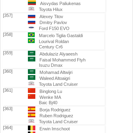
Aisvydas Paliukenas
Toyota Hilux
[357]
Alexey Titov
Dmitry Pavlov
Ford F150 EVO
[358]
Marcelo Tiglia Gastaldi
Lourival Roldan
Century Cr6
[359]
Abdulaziz Alyaeesh
Faisal Mohammed Ftyh
Isuzu Dmax
[360]
Mohamad Altwijri
Waleed Altoaigri
Toyota Land Cruiser
[361]
Binglong Lu
Wenke MA
Baic Bj40
[363]
Borja Rodriguez
Ruben Rodriguez
Toyota Land Cruiser
[364]
Erwin Imschoot