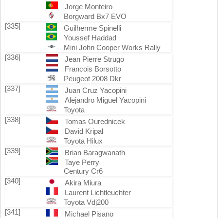
Jorge Monteiro
Borgward Bx7 EVO
[335]
Guilherme Spinelli
Youssef Haddad
Mini John Cooper Works Rally
[336]
Jean Pierre Strugo
Francois Borsotto
Peugeot 2008 Dkr
[337]
Juan Cruz Yacopini
Alejandro Miguel Yacopini
Toyota
[338]
Tomas Ourednicek
David Kripal
Toyota Hilux
[339]
Brian Baragwanath
Taye Perry
Century Cr6
[340]
Akira Miura
Laurent Lichtleuchter
Toyota Vdj200
[341]
Michael Pisano