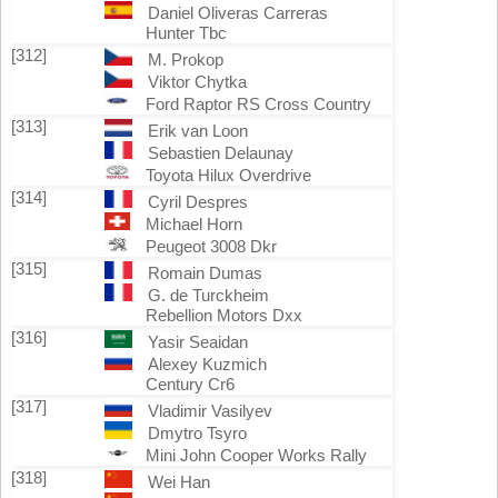
Daniel Oliveras Carreras
Hunter Tbc
[312]
M. Prokop
Viktor Chytka
Ford Raptor RS Cross Country
[313]
Erik van Loon
Sebastien Delaunay
Toyota Hilux Overdrive
[314]
Cyril Despres
Michael Horn
Peugeot 3008 Dkr
[315]
Romain Dumas
G. de Turckheim
Rebellion Motors Dxx
[316]
Yasir Seaidan
Alexey Kuzmich
Century Cr6
[317]
Vladimir Vasilyev
Dmytro Tsyro
Mini John Cooper Works Rally
[318]
Wei Han