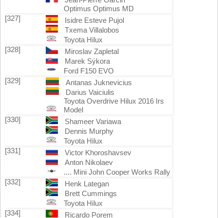
Optimus Optimus MD
[327]
Isidre Esteve Pujol
Txema Villalobos
Toyota Hilux
[328]
Miroslav Zapletal
Marek Sýkora
Ford F150 EVO
[329]
Antanas Juknevicius
Darius Vaiciulis
Toyota Overdrive Hilux 2016 Irs
Model
[330]
Shameer Variawa
Dennis Murphy
Toyota Hilux
[331]
Victor Khoroshavsev
Anton Nikolaev
.... Mini John Cooper Works Rally
[332]
Henk Lategan
Brett Cummings
Toyota Hilux
[334]
Ricardo Porem