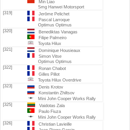
Min Liao
Smg Hanwei Motorsport
[319]
Jerôme Pelichet
Pascal Larroque
Optimus Optimus
[320]
Benediktas Vanagas
Filipe Palmeiro
Toyota Hilux
[321]
Dominique Housieaux
Simon Vitse
Optimus Optimus
[322]
Ronan Chabot
Gilles Pillot
Toyota Hilux Overdrive
[323]
Denis Krotov
Konstantin Zhiltsov
Mini John Cooper Works Rally
[325]
Vaidotas Zala
Paulo Fiuza
Mini John Cooper Works Rally
[326]
Christian Lavieille
Jean-Pierre Garcin