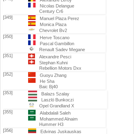
Nicolas Delangue
Century Cr6
[349]
Manuel Plaza Perez
Monica Plaza
Chevrolet Bv2
[350]
Herve Toscano
Pascal Gambillon
Renault Sadev Megane
[351]
Alexandre Pesci
Stephan Kuhni
Rebellion Motors Dxx
[352]
Guoyu Zhang
He Sha
Baic Bj40
[353]
Balazs Szalay
Laszló Bunkoczi
Opel Grandland X
[355]
Alabdalali Saleh
Mohammed Alnaim
Hummer H3
[356]
Edvinas Juskauskas