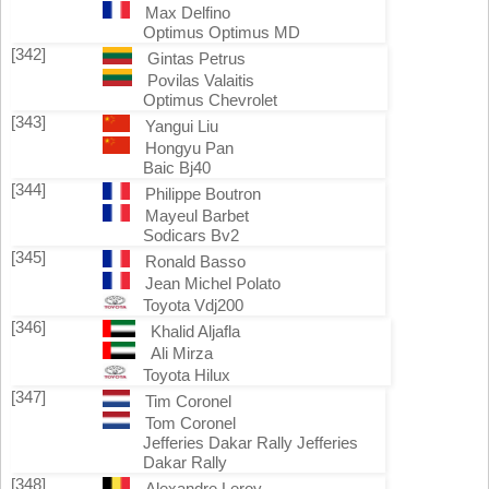
Max Delfino
Optimus Optimus MD
[342]
Gintas Petrus
Povilas Valaitis
Optimus Chevrolet
[343]
Yangui Liu
Hongyu Pan
Baic Bj40
[344]
Philippe Boutron
Mayeul Barbet
Sodicars Bv2
[345]
Ronald Basso
Jean Michel Polato
Toyota Vdj200
[346]
Khalid Aljafla
Ali Mirza
Toyota Hilux
[347]
Tim Coronel
Tom Coronel
Jefferies Dakar Rally Jefferies
Dakar Rally
[348]
Alexandre Leroy