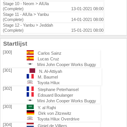
Stage 10 - Neom > AlUla
(Complete)
13-01-2021 08:00
Stage 11 - AlUla > Yanbu
(Complete)
14-01-2021 08:00
Stage 12 - Yanbu > Jeddah
(Complete)
15-01-2021 08:00
Startlijst
[300]
Carlos Sainz
Lucas Cruz
Mini John Cooper Works Buggy
[301]
N. Al-Attiyah
M. Baumel
Toyota Hilux
[302]
Stephane Peterhansel
Edouard Boulanger
Mini John Cooper Works Buggy
[303]
Y. al Rajhi
Dirk von Zitzewitz
Toyota Hilux Overdrive
[304]
Giniel de Villiers