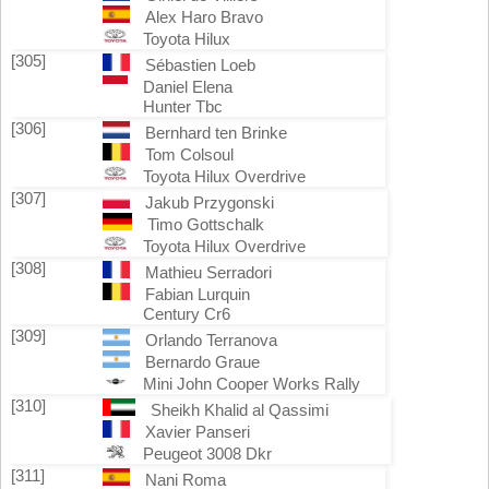
Alex Haro Bravo
Toyota Hilux
[305]
Sébastien Loeb
Daniel Elena
Hunter Tbc
[306]
Bernhard ten Brinke
Tom Colsoul
Toyota Hilux Overdrive
[307]
Jakub Przygonski
Timo Gottschalk
Toyota Hilux Overdrive
[308]
Mathieu Serradori
Fabian Lurquin
Century Cr6
[309]
Orlando Terranova
Bernardo Graue
Mini John Cooper Works Rally
[310]
Sheikh Khalid al Qassimi
Xavier Panseri
Peugeot 3008 Dkr
[311]
Nani Roma