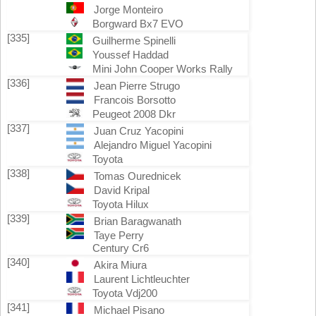
Jorge Monteiro
Borgward Bx7 EVO
[335]
Guilherme Spinelli
Youssef Haddad
Mini John Cooper Works Rally
[336]
Jean Pierre Strugo
Francois Borsotto
Peugeot 2008 Dkr
[337]
Juan Cruz Yacopini
Alejandro Miguel Yacopini
Toyota
[338]
Tomas Ourednicek
David Kripal
Toyota Hilux
[339]
Brian Baragwanath
Taye Perry
Century Cr6
[340]
Akira Miura
Laurent Lichtleuchter
Toyota Vdj200
[341]
Michael Pisano