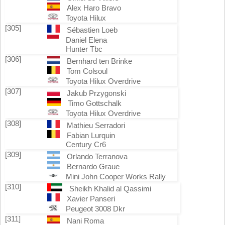
Alex Haro Bravo
Toyota Hilux
[305]
Sébastien Loeb
Daniel Elena
Hunter Tbc
[306]
Bernhard ten Brinke
Tom Colsoul
Toyota Hilux Overdrive
[307]
Jakub Przygonski
Timo Gottschalk
Toyota Hilux Overdrive
[308]
Mathieu Serradori
Fabian Lurquin
Century Cr6
[309]
Orlando Terranova
Bernardo Graue
Mini John Cooper Works Rally
[310]
Sheikh Khalid al Qassimi
Xavier Panseri
Peugeot 3008 Dkr
[311]
Nani Roma