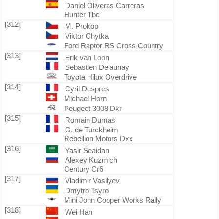
Daniel Oliveras Carreras
Hunter Tbc
[312]
M. Prokop
Viktor Chytka
Ford Raptor RS Cross Country
[313]
Erik van Loon
Sebastien Delaunay
Toyota Hilux Overdrive
[314]
Cyril Despres
Michael Horn
Peugeot 3008 Dkr
[315]
Romain Dumas
G. de Turckheim
Rebellion Motors Dxx
[316]
Yasir Seaidan
Alexey Kuzmich
Century Cr6
[317]
Vladimir Vasilyev
Dmytro Tsyro
Mini John Cooper Works Rally
[318]
Wei Han