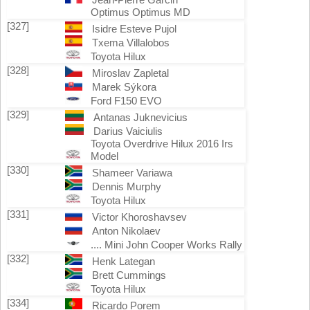
Optimus Optimus MD
[327]
Isidre Esteve Pujol
Txema Villalobos
Toyota Hilux
[328]
Miroslav Zapletal
Marek Sýkora
Ford F150 EVO
[329]
Antanas Juknevicius
Darius Vaiciulis
Toyota Overdrive Hilux 2016 Irs
Model
[330]
Shameer Variawa
Dennis Murphy
Toyota Hilux
[331]
Victor Khoroshavsev
Anton Nikolaev
.... Mini John Cooper Works Rally
[332]
Henk Lategan
Brett Cummings
Toyota Hilux
[334]
Ricardo Porem