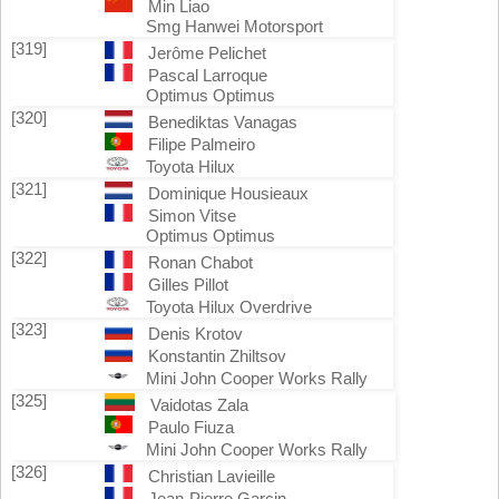
Min Liao
Smg Hanwei Motorsport
[319]
Jerôme Pelichet
Pascal Larroque
Optimus Optimus
[320]
Benediktas Vanagas
Filipe Palmeiro
Toyota Hilux
[321]
Dominique Housieaux
Simon Vitse
Optimus Optimus
[322]
Ronan Chabot
Gilles Pillot
Toyota Hilux Overdrive
[323]
Denis Krotov
Konstantin Zhiltsov
Mini John Cooper Works Rally
[325]
Vaidotas Zala
Paulo Fiuza
Mini John Cooper Works Rally
[326]
Christian Lavieille
Jean-Pierre Garcin