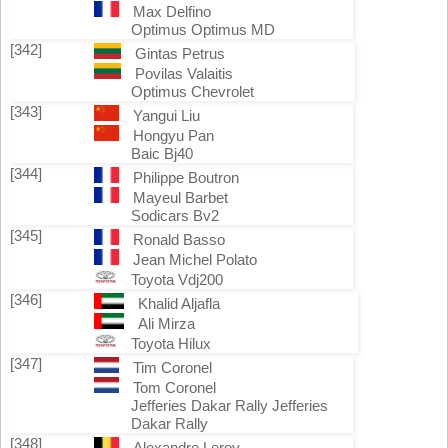
Max Delfino
Optimus Optimus MD
[342]
Gintas Petrus
Povilas Valaitis
Optimus Chevrolet
[343]
Yangui Liu
Hongyu Pan
Baic Bj40
[344]
Philippe Boutron
Mayeul Barbet
Sodicars Bv2
[345]
Ronald Basso
Jean Michel Polato
Toyota Vdj200
[346]
Khalid Aljafla
Ali Mirza
Toyota Hilux
[347]
Tim Coronel
Tom Coronel
Jefferies Dakar Rally Jefferies
Dakar Rally
[348]
Alexandre Leroy