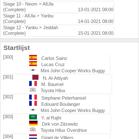
Stage 10 - Neom > AlUla
(Complete)
13-01-2021 08:00
Stage 11 - AlUla > Yanbu
(Complete)
14-01-2021 08:00
Stage 12 - Yanbu > Jeddah
(Complete)
15-01-2021 08:00
Startlijst
[300]
Carlos Sainz
Lucas Cruz
Mini John Cooper Works Buggy
[301]
N. Al-Attiyah
M. Baumel
Toyota Hilux
[302]
Stephane Peterhansel
Edouard Boulanger
Mini John Cooper Works Buggy
[303]
Y. al Rajhi
Dirk von Zitzewitz
Toyota Hilux Overdrive
[304]
Giniel de Villiers