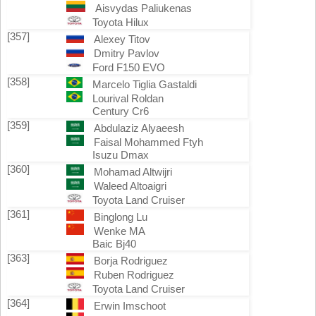
Aisvydas Paliukenas
Toyota Hilux
[357]
Alexey Titov
Dmitry Pavlov
Ford F150 EVO
[358]
Marcelo Tiglia Gastaldi
Lourival Roldan
Century Cr6
[359]
Abdulaziz Alyaeesh
Faisal Mohammed Ftyh
Isuzu Dmax
[360]
Mohamad Altwijri
Waleed Altoaigri
Toyota Land Cruiser
[361]
Binglong Lu
Wenke MA
Baic Bj40
[363]
Borja Rodriguez
Ruben Rodriguez
Toyota Land Cruiser
[364]
Erwin Imschoot