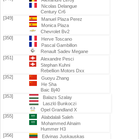
Nicolas Delangue
Century Cr6
[349]
Manuel Plaza Perez
Monica Plaza
Chevrolet Bv2
[350]
Herve Toscano
Pascal Gambillon
Renault Sadev Megane
[351]
Alexandre Pesci
Stephan Kuhni
Rebellion Motors Dxx
[352]
Guoyu Zhang
He Sha
Baic Bj40
[353]
Balazs Szalay
Laszló Bunkoczi
Opel Grandland X
[355]
Alabdalali Saleh
Mohammed Alnaim
Hummer H3
[356]
Edvinas Juskauskas