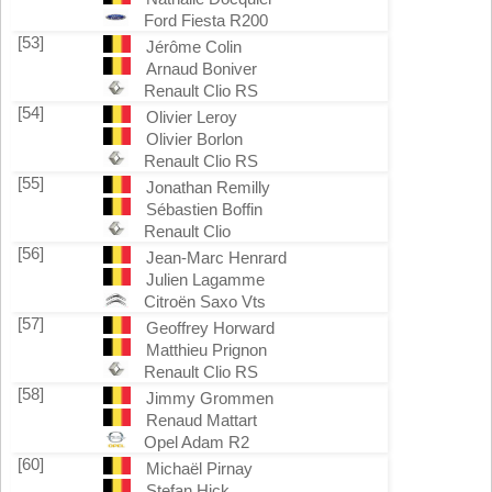
Ford Fiesta R200
[53]
Jérôme Colin
Arnaud Boniver
Renault Clio RS
[54]
Olivier Leroy
Olivier Borlon
Renault Clio RS
[55]
Jonathan Remilly
Sébastien Boffin
Renault Clio
[56]
Jean-Marc Henrard
Julien Lagamme
Citroën Saxo Vts
[57]
Geoffrey Horward
Matthieu Prignon
Renault Clio RS
[58]
Jimmy Grommen
Renaud Mattart
Opel Adam R2
[60]
Michaël Pirnay
Stefan Hick