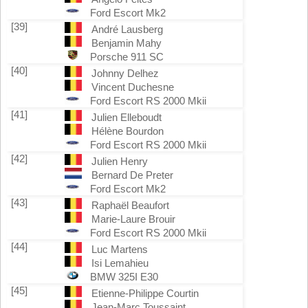
Ford Escort Mk2
[39]
André Lausberg
Benjamin Mahy
Porsche 911 SC
[40]
Johnny Delhez
Vincent Duchesne
Ford Escort RS 2000 Mkii
[41]
Julien Elleboudt
Hélène Bourdon
Ford Escort RS 2000 Mkii
[42]
Julien Henry
Bernard De Preter
Ford Escort Mk2
[43]
Raphaël Beaufort
Marie-Laure Brouir
Ford Escort RS 2000 Mkii
[44]
Luc Martens
Isi Lemahieu
BMW 325I E30
[45]
Etienne-Philippe Courtin
Jean-Marc Toussaint