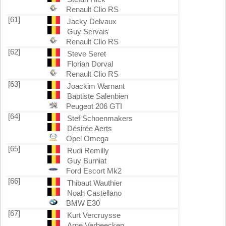
Renault Clio RS
[61]
Jacky Delvaux
Guy Servais
Renault Clio RS
[62]
Steve Seret
Florian Dorval
Renault Clio RS
[63]
Joackim Warnant
Baptiste Salenbien
Peugeot 206 GTI
[64]
Stef Schoenmakers
Désirée Aerts
Opel Omega
[65]
Rudi Remilly
Guy Burniat
Ford Escort Mk2
[66]
Thibaut Wauthier
Noah Castellano
BMW E30
[67]
Kurt Vercruysse
Arne Verbeecken