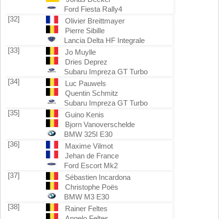
Ford Fiesta Rally4
[32]
Olivier Breittmayer
Pierre Sibille
Lancia Delta HF Integrale
[33]
Jo Muylle
Dries Deprez
Subaru Impreza GT Turbo
[34]
Luc Pauwels
Quentin Schmitz
Subaru Impreza GT Turbo
[35]
Guino Kenis
Bjorn Vanoverschelde
BMW 325I E30
[36]
Maxime Vilmot
Jehan de France
Ford Escort Mk2
[37]
Sébastien Incardona
Christophe Poës
BMW M3 E30
[38]
Rainer Feltes
Angelo Feltes