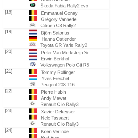
Škoda Fabia Rally2 evo
[18]
Emmanuel Gonay
Grégory Vanherle
Citroën C3 Rally2
[19]
Björn Satorius
Hanna Ostlender
Toyota GR Yaris Rally2
[20]
Peter Van Merksteijn Sr.
Erwin Berkhof
Volkswagen Polo Gti R5
[21]
Tommy Rollinger
Yves Freichel
Peugeot 208 T16
[22]
Pierre Hubin
Andy Mawet
Renault Clio Rally3
[23]
Xavier Dekeyser
Nele Tassaert
Renault Clio Rally3
[24]
Koen Verlinde
Bert Feys