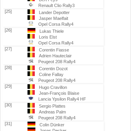
Renault Clio Rally3
[25]
Lander Depotter
Jasper Maelfait
Opel Corsa Rally4
[26]
Lukas Thiele
Loris Elst
Opel Corsa Rally4
[27]
Corentin Fiasse
Adrien Hauteclair
Peugeot 208 Rally4
[28]
Corentin Dozot
Coline Fallay
Peugeot 208 Rally4
[29]
Hugo Cravillon
Jean-François Blaise
Lancia Ypsilon Rally4 HF
[30]
Sergio Plattes
Andreas Palm
Peugeot 208 Rally4
[31]
Colin Dünker
Jonas Decker