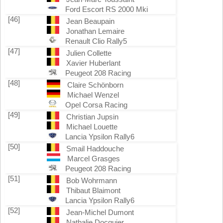
Ford Escort RS 2000 Mki
[46]
Jean Beaupain
Jonathan Lemaire
Renault Clio Rally5
[47]
Julien Collette
Xavier Huberlant
Peugeot 208 Racing
[48]
Claire Schönborn
Michael Wenzel
Opel Corsa Racing
[49]
Christian Jupsin
Michael Louette
Lancia Ypsilon Rally6
[50]
Smail Haddouche
Marcel Grasges
Peugeot 208 Racing
[51]
Bob Wohrmann
Thibaut Blaimont
Lancia Ypsilon Rally6
[52]
Jean-Michel Dumont
Nathalie Docquier