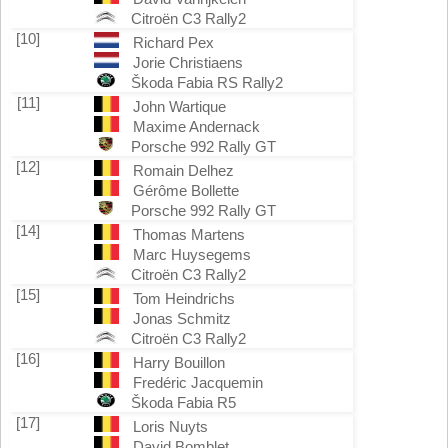
Citroën C3 Rally2
[10]
Richard Pex
Jorie Christiaens
Škoda Fabia RS Rally2
[11]
John Wartique
Maxime Andernack
Porsche 992 Rally GT
[12]
Romain Delhez
Gérôme Bollette
Porsche 992 Rally GT
[14]
Thomas Martens
Marc Huysegems
Citroën C3 Rally2
[15]
Tom Heindrichs
Jonas Schmitz
Citroën C3 Rally2
[16]
Harry Bouillon
Fredéric Jacquemin
Škoda Fabia R5
[17]
Loris Nuyts
David Bomblet