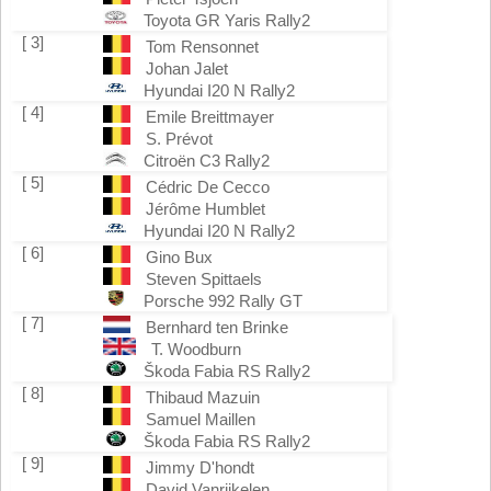
Toyota GR Yaris Rally2
[ 3]
Tom Rensonnet
Johan Jalet
Hyundai I20 N Rally2
[ 4]
Emile Breittmayer
S. Prévot
Citroën C3 Rally2
[ 5]
Cédric De Cecco
Jérôme Humblet
Hyundai I20 N Rally2
[ 6]
Gino Bux
Steven Spittaels
Porsche 992 Rally GT
[ 7]
Bernhard ten Brinke
T. Woodburn
Škoda Fabia RS Rally2
[ 8]
Thibaud Mazuin
Samuel Maillen
Škoda Fabia RS Rally2
[ 9]
Jimmy D'hondt
David Vanrijkelen