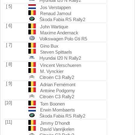
Hyundai I20 N Rally2
[ 5]
Jos Verstappen
Renaud Jamoul
Škoda Fabia RS Rally2
[ 6]
John Wartique
Maxime Andernack
Volkswagen Polo Gti R5
[ 7]
Gino Bux
Steven Spittaels
Hyundai I20 N Rally2
[ 8]
Vincent Verschueren
M. Vynckier
Citroën C3 Rally2
[ 9]
Adrian Fernémont
Antoine Podgorny
Citroën C3 Rally2
[10]
Tom Boonen
Erwin Mombaerts
Škoda Fabia RS Rally2
[11]
Jimmy D'hondt
David Vanrijkelen