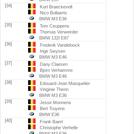
[34]
Kurt Braeckevelt
Nico Bollaerts
BMW M3 E36
[35]
Tom Ceuppens
Thomas Verweirder
BMW 132I E87
[36]
Frederik Vandeloock
Inge Swysen
BMW M3 E46
[37]
Dany Claesen
Bjorn Verhamme
BMW M3 E46
[38]
Edouard-Jean Masquelier
Viriginie Therin
BMW M3 E36
[39]
Jesse Monnens
Bert Truyens
BMW E36
[40]
Frank Baert
Christophe Verhelle
BMW M3 E36