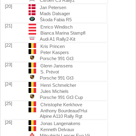
Citroën C3 Rally2
[20]
Jan Petersen
Mads Dalsager
Škoda Fabia R5
[21]
Enrico Windisch
Bianca Marina Stampfl
Audi A1 Rally2-Kit
[22]
Kris Princen
Peter Kaspers
Porsche 991 Gt3
[23]
Glenn Janssens
S. Prévot
Porsche 991 Gt3
[24]
Henri Schmelcher
Jules Michiels
Porsche 991 Gt3 Cup
[25]
Christophe Kerkhove
Anthony Bourdeaud'Hui
Alpine A110 Rally Rgt
[26]
Jonas Langenakens
Kenneth Delvaux
Mitsubishi Lancer Evo Vii