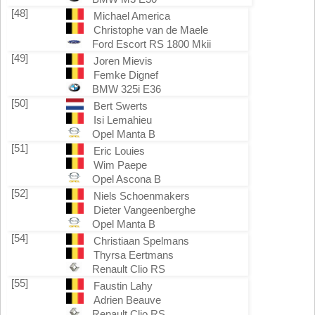
[48]
Michael America
Christophe van de Maele
Ford Escort RS 1800 Mkii
[49]
Joren Mievis
Femke Dignef
BMW 325i E36
[50]
Bert Swerts
Isi Lemahieu
Opel Manta B
[51]
Eric Louies
Wim Paepe
Opel Ascona B
[52]
Niels Schoenmakers
Dieter Vangeenberghe
Opel Manta B
[54]
Christiaan Spelmans
Thyrsa Eertmans
Renault Clio RS
[55]
Faustin Lahy
Adrien Beauve
Renault Clio RS