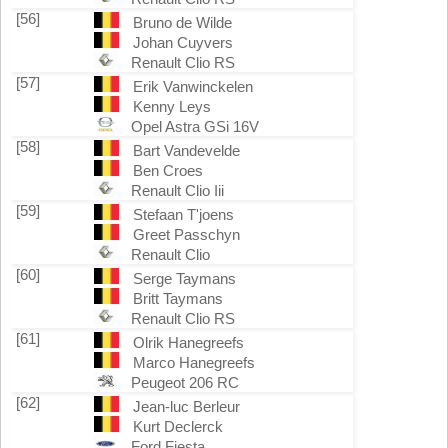
[56]
Bruno de Wilde
Johan Cuyvers
Renault Clio RS
[57]
Erik Vanwinckelen
Kenny Leys
Opel Astra GSi 16V
[58]
Bart Vandevelde
Ben Croes
Renault Clio Iii
[59]
Stefaan T'joens
Greet Passchyn
Renault Clio
[60]
Serge Taymans
Britt Taymans
Renault Clio RS
[61]
Olrik Hanegreefs
Marco Hanegreefs
Peugeot 206 RC
[62]
Jean-luc Berleur
Kurt Declerck
Ford Fiesta