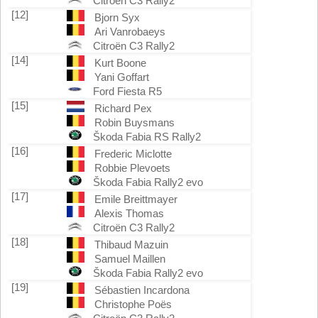
Citroën C3 Rally2
[12]
Bjorn Syx
Ari Vanrobaeys
Citroën C3 Rally2
[14]
Kurt Boone
Yani Goffart
Ford Fiesta R5
[15]
Richard Pex
Robin Buysmans
Škoda Fabia RS Rally2
[16]
Frederic Miclotte
Robbie Plevoets
Škoda Fabia Rally2 evo
[17]
Emile Breittmayer
Alexis Thomas
Citroën C3 Rally2
[18]
Thibaud Mazuin
Samuel Maillen
Škoda Fabia Rally2 evo
[19]
Sébastien Incardona
Christophe Poës