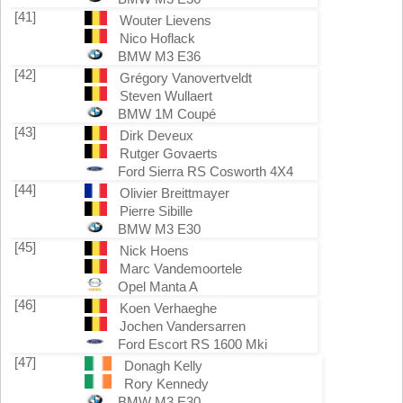
[41]
Wouter Lievens
Nico Hoflack
BMW M3 E36
[42]
Grégory Vanovertveldt
Steven Wullaert
BMW 1M Coupé
[43]
Dirk Deveux
Rutger Govaerts
Ford Sierra RS Cosworth 4X4
[44]
Olivier Breittmayer
Pierre Sibille
BMW M3 E30
[45]
Nick Hoens
Marc Vandemoortele
Opel Manta A
[46]
Koen Verhaeghe
Jochen Vandersarren
Ford Escort RS 1600 Mki
[47]
Donagh Kelly
Rory Kennedy
BMW M3 E30