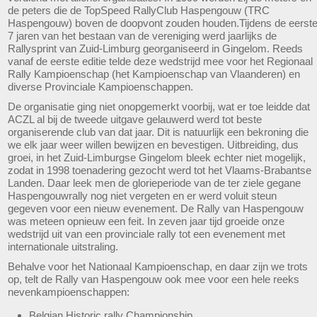
de peters die de TopSpeed RallyClub Haspengouw (TRC
Haspengouw) boven de doopvont zouden houden.Tijdens de eerst
7 jaren van het bestaan van de vereniging werd jaarlijks de
Rallysprint van Zuid-Limburg georganiseerd in Gingelom. Reeds
vanaf de eerste editie telde deze wedstrijd mee voor het Regionaal
Rally Kampioenschap (het Kampioenschap van Vlaanderen) en
diverse Provinciale Kampioenschappen.
De organisatie ging niet onopgemerkt voorbij, wat er toe leidde dat
ACZL al bij de tweede uitgave gelauwerd werd tot beste
organiserende club van dat jaar. Dit is natuurlijk een bekroning die
we elk jaar weer willen bewijzen en bevestigen. Uitbreiding, dus
groei, in het Zuid-Limburgse Gingelom bleek echter niet mogelijk,
zodat in 1998 toenadering gezocht werd tot het Vlaams-Brabantse
Landen. Daar leek men de glorieperiode van de ter ziele gegane
Haspengouwrally nog niet vergeten en er werd voluit steun
gegeven voor een nieuw evenement. De Rally van Haspengouw
was meteen opnieuw een feit. In zeven jaar tijd groeide onze
wedstrijd uit van een provinciale rally tot een evenement met
internationale uitstraling.
Behalve voor het Nationaal Kampioenschap, en daar zijn we trots
op, telt de Rally van Haspengouw ook mee voor een hele reeks
nevenkampioenschappen:
Belgian Historic rally Championship