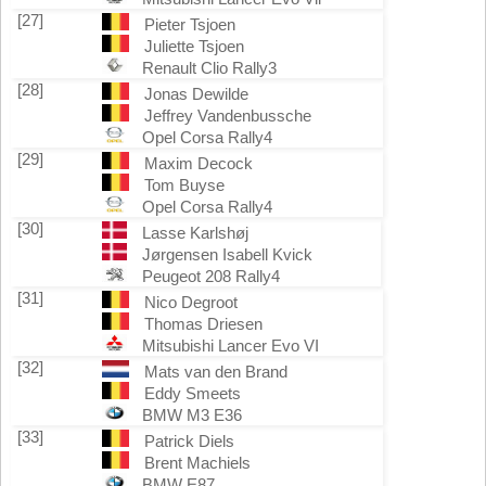
[27]
Pieter Tsjoen
Juliette Tsjoen
Renault Clio Rally3
[28]
Jonas Dewilde
Jeffrey Vandenbussche
Opel Corsa Rally4
[29]
Maxim Decock
Tom Buyse
Opel Corsa Rally4
[30]
Lasse Karlshøj
Jørgensen Isabell Kvick
Peugeot 208 Rally4
[31]
Nico Degroot
Thomas Driesen
Mitsubishi Lancer Evo VI
[32]
Mats van den Brand
Eddy Smeets
BMW M3 E36
[33]
Patrick Diels
Brent Machiels
BMW E87