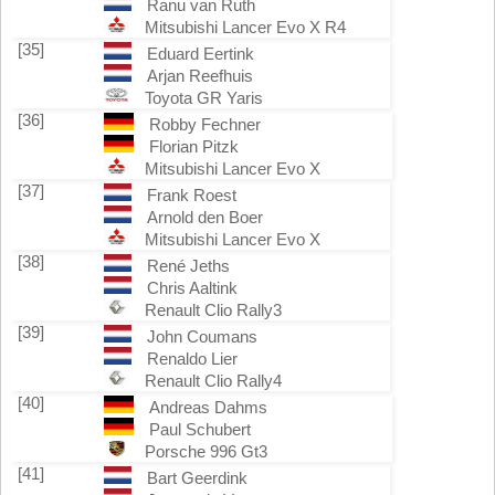
Ranu van Ruth
Mitsubishi Lancer Evo X R4
[35]
Eduard Eertink
Arjan Reefhuis
Toyota GR Yaris
[36]
Robby Fechner
Florian Pitzk
Mitsubishi Lancer Evo X
[37]
Frank Roest
Arnold den Boer
Mitsubishi Lancer Evo X
[38]
René Jeths
Chris Aaltink
Renault Clio Rally3
[39]
John Coumans
Renaldo Lier
Renault Clio Rally4
[40]
Andreas Dahms
Paul Schubert
Porsche 996 Gt3
[41]
Bart Geerdink