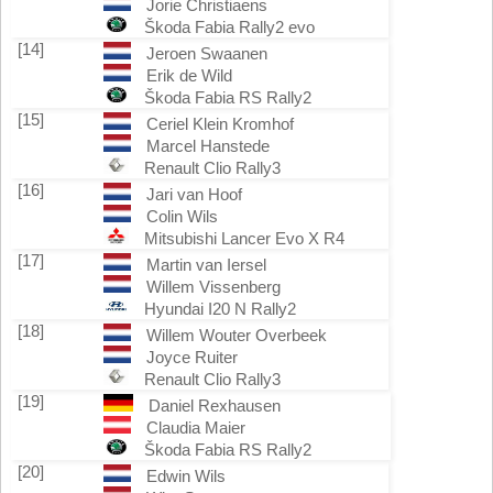
Jorie Christiaens
Škoda Fabia Rally2 evo
[14]
Jeroen Swaanen
Erik de Wild
Škoda Fabia RS Rally2
[15]
Ceriel Klein Kromhof
Marcel Hanstede
Renault Clio Rally3
[16]
Jari van Hoof
Colin Wils
Mitsubishi Lancer Evo X R4
[17]
Martin van Iersel
Willem Vissenberg
Hyundai I20 N Rally2
[18]
Willem Wouter Overbeek
Joyce Ruiter
Renault Clio Rally3
[19]
Daniel Rexhausen
Claudia Maier
Škoda Fabia RS Rally2
[20]
Edwin Wils