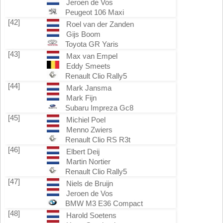
Jeroen de Vos
Peugeot 106 Maxi
[42]
Roel van der Zanden
Gijs Boom
Toyota GR Yaris
[43]
Max van Empel
Eddy Smeets
Renault Clio Rally5
[44]
Mark Jansma
Mark Fijn
Subaru Impreza Gc8
[45]
Michiel Poel
Menno Zwiers
Renault Clio RS R3t
[46]
Elbert Deij
Martin Nortier
Renault Clio Rally5
[47]
Niels de Bruijn
Jeroen de Vos
BMW M3 E36 Compact
[48]
Harold Soetens