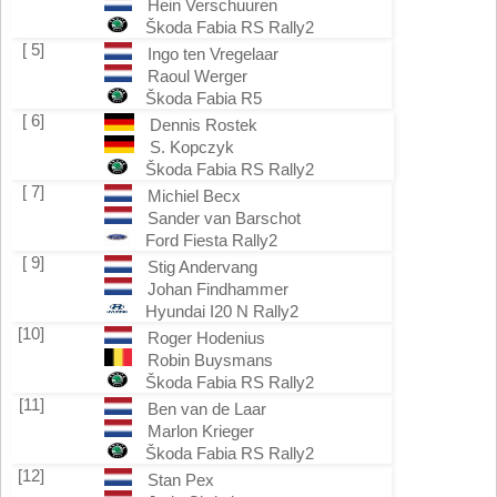
Hein Verschuuren
Škoda Fabia RS Rally2
[ 5]
Ingo ten Vregelaar
Raoul Werger
Škoda Fabia R5
[ 6]
Dennis Rostek
S. Kopczyk
Škoda Fabia RS Rally2
[ 7]
Michiel Becx
Sander van Barschot
Ford Fiesta Rally2
[ 9]
Stig Andervang
Johan Findhammer
Hyundai I20 N Rally2
[10]
Roger Hodenius
Robin Buysmans
Škoda Fabia RS Rally2
[11]
Ben van de Laar
Marlon Krieger
Škoda Fabia RS Rally2
[12]
Stan Pex