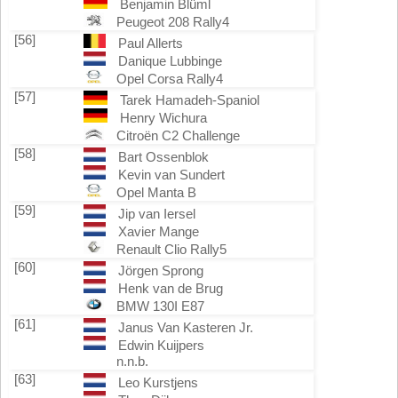
Benjamin Blüml
Peugeot 208 Rally4
[56]
Paul Allerts
Danique Lubbinge
Opel Corsa Rally4
[57]
Tarek Hamadeh-Spaniol
Henry Wichura
Citroën C2 Challenge
[58]
Bart Ossenblok
Kevin van Sundert
Opel Manta B
[59]
Jip van Iersel
Xavier Mange
Renault Clio Rally5
[60]
Jörgen Sprong
Henk van de Brug
BMW 130I E87
[61]
Janus Van Kasteren Jr.
Edwin Kuijpers
n.n.b.
[63]
Leo Kurstjens