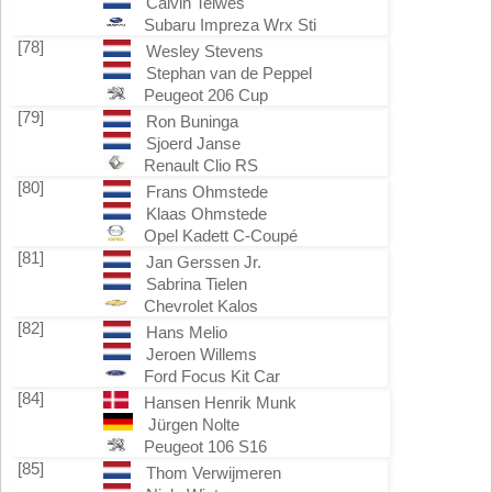
Calvin Teiwes
Subaru Impreza Wrx Sti
[78]
Wesley Stevens
Stephan van de Peppel
Peugeot 206 Cup
[79]
Ron Buninga
Sjoerd Janse
Renault Clio RS
[80]
Frans Ohmstede
Klaas Ohmstede
Opel Kadett C-Coupé
[81]
Jan Gerssen Jr.
Sabrina Tielen
Chevrolet Kalos
[82]
Hans Melio
Jeroen Willems
Ford Focus Kit Car
[84]
Hansen Henrik Munk
Jürgen Nolte
Peugeot 106 S16
[85]
Thom Verwijmeren