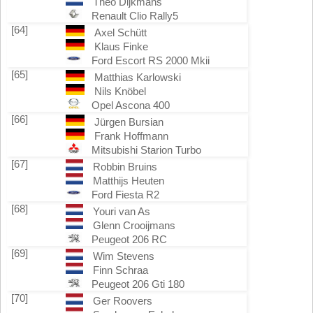
Theo Dijkmans
Renault Clio Rally5
[64]
Axel Schütt
Klaus Finke
Ford Escort RS 2000 Mkii
[65]
Matthias Karlowski
Nils Knöbel
Opel Ascona 400
[66]
Jürgen Bursian
Frank Hoffmann
Mitsubishi Starion Turbo
[67]
Robbin Bruins
Matthijs Heuten
Ford Fiesta R2
[68]
Youri van As
Glenn Crooijmans
Peugeot 206 RC
[69]
Wim Stevens
Finn Schraa
Peugeot 206 Gti 180
[70]
Ger Roovers