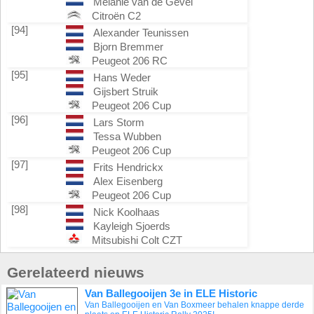
Melanie van de Gevel
Citroën C2
[94]
Alexander Teunissen
Bjorn Bremmer
Peugeot 206 RC
[95]
Hans Weder
Gijsbert Struik
Peugeot 206 Cup
[96]
Lars Storm
Tessa Wubben
Peugeot 206 Cup
[97]
Frits Hendrickx
Alex Eisenberg
Peugeot 206 Cup
[98]
Nick Koolhaas
Kayleigh Sjoerds
Mitsubishi Colt CZT
Gerelateerd nieuws
Van Ballegooijen 3e in ELE Historic
Van Ballegooijen en Van Boxmeer behalen knappe derde