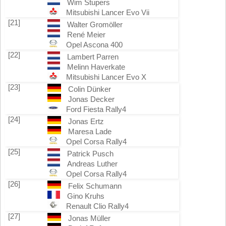
Wim Stupers
Mitsubishi Lancer Evo Vii
[21]
Walter Gromöller
René Meier
Opel Ascona 400
[22]
Lambert Parren
Melinn Haverkate
Mitsubishi Lancer Evo X
[23]
Colin Dünker
Jonas Decker
Ford Fiesta Rally4
[24]
Jonas Ertz
Maresa Lade
Opel Corsa Rally4
[25]
Patrick Pusch
Andreas Luther
Opel Corsa Rally4
[26]
Felix Schumann
Gino Kruhs
Renault Clio Rally4
[27]
Jonas Müller