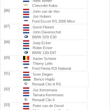
Niels Winter
Chevrolet Kalos
[86]
John van de Ven
Jos Hubers
Ford Escort RS 2000 Mkvi
[87]
Gerrit Fikkert
John Davenschot
BMW 325I E30
[88]
Joep Ecker
Robin Ecker
BMW 130i E87
[89]
Xavier Schene
Thierry Lefin
Ford Fiesta R2t National
[91]
Sven Degen
Bence Hajdú
Renault Clio Iii RS
[92]
Jos Kerremans
Tamara Kerremans
Renault Clio II
[93]
Peter van de Gevel