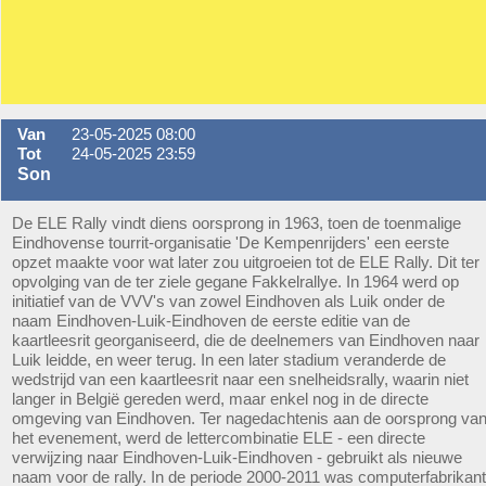
Van
23-05-2025 08:00
Tot
24-05-2025 23:59
Son
De ELE Rally vindt diens oorsprong in 1963, toen de toenmalige
Eindhovense tourrit-organisatie 'De Kempenrijders' een eerste
opzet maakte voor wat later zou uitgroeien tot de ELE Rally. Dit ter
opvolging van de ter ziele gegane Fakkelrallye. In 1964 werd op
initiatief van de VVV's van zowel Eindhoven als Luik onder de
naam Eindhoven-Luik-Eindhoven de eerste editie van de
kaartleesrit georganiseerd, die de deelnemers van Eindhoven naar
Luik leidde, en weer terug. In een later stadium veranderde de
wedstrijd van een kaartleesrit naar een snelheidsrally, waarin niet
langer in België gereden werd, maar enkel nog in de directe
omgeving van Eindhoven. Ter nagedachtenis aan de oorsprong va
het evenement, werd de lettercombinatie ELE - een directe
verwijzing naar Eindhoven-Luik-Eindhoven - gebruikt als nieuwe
naam voor de rally. In de periode 2000-2011 was computerfabrikant