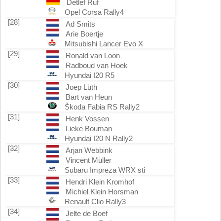
Detlef Ruf
Opel Corsa Rally4
[28]
Ad Smits
Arie Boertje
Mitsubishi Lancer Evo X
[29]
Ronald van Loon
Radboud van Hoek
Hyundai I20 R5
[30]
Joep Lüth
Bart van Heun
Škoda Fabia RS Rally2
[31]
Henk Vossen
Lieke Bouman
Hyundai I20 N Rally2
[32]
Arjan Webbink
Vincent Müller
Subaru Impreza WRX sti
[33]
Hendri Klein Kromhof
Michiel Klein Horsman
Renault Clio Rally3
[34]
Jelte de Boef