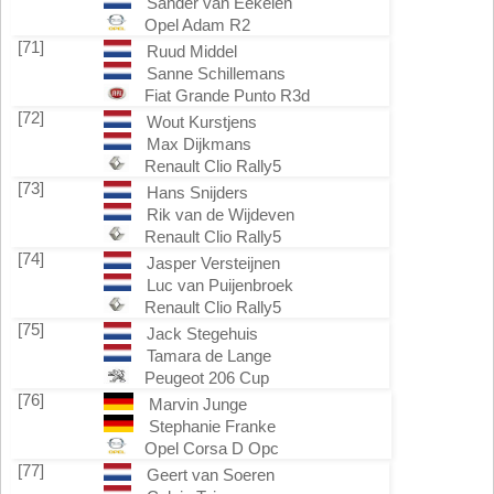
Sander van Eekelen
Opel Adam R2
[71]
Ruud Middel
Sanne Schillemans
Fiat Grande Punto R3d
[72]
Wout Kurstjens
Max Dijkmans
Renault Clio Rally5
[73]
Hans Snijders
Rik van de Wijdeven
Renault Clio Rally5
[74]
Jasper Versteijnen
Luc van Puijenbroek
Renault Clio Rally5
[75]
Jack Stegehuis
Tamara de Lange
Peugeot 206 Cup
[76]
Marvin Junge
Stephanie Franke
Opel Corsa D Opc
[77]
Geert van Soeren