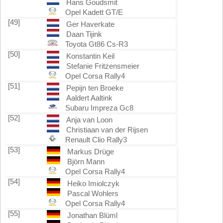
Hans Goudsmit
Opel Kadett GT/E
[49]
Ger Haverkate
Daan Tijink
Toyota Gt86 Cs-R3
[50]
Konstantin Keil
Stefanie Fritzensmeier
Opel Corsa Rally4
[51]
Pepijn ten Broeke
Aaldert Aaltink
Subaru Impreza Gc8
[52]
Anja van Loon
Christiaan van der Rijsen
Renault Clio Rally3
[53]
Markus Drüge
Björn Mann
Opel Corsa Rally4
[54]
Heiko Imiolczyk
Pascal Wohlers
Opel Corsa Rally4
[55]
Jonathan Blüml