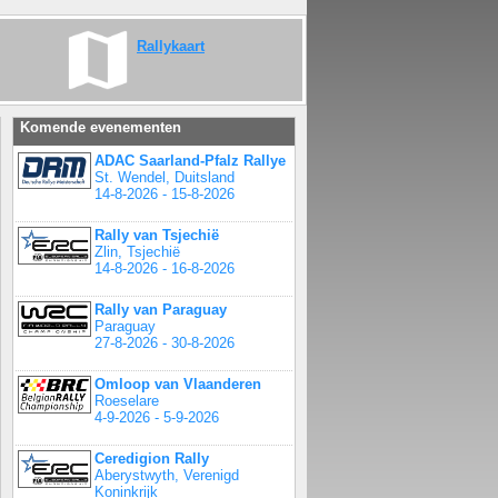
Rallykaart
Komende evenementen
ADAC Saarland-Pfalz Rallye
St. Wendel, Duitsland
14-8-2026 - 15-8-2026
Rally van Tsjechië
Zlin, Tsjechië
14-8-2026 - 16-8-2026
Rally van Paraguay
Paraguay
27-8-2026 - 30-8-2026
Omloop van Vlaanderen
Roeselare
4-9-2026 - 5-9-2026
Ceredigion Rally
Aberystwyth, Verenigd
Koninkrijk