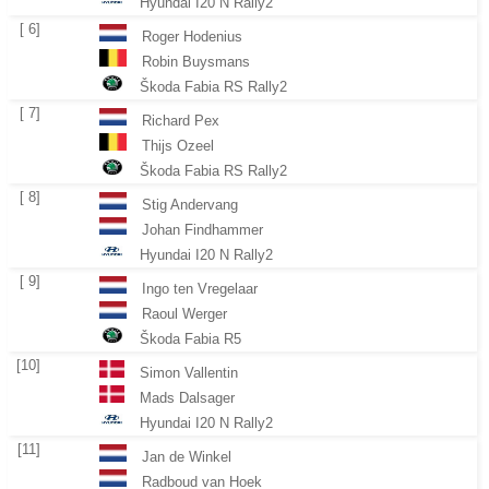
Hyundai I20 N Rally2
[ 6]
Roger Hodenius
Robin Buysmans
Škoda Fabia RS Rally2
[ 7]
Richard Pex
Thijs Ozeel
Škoda Fabia RS Rally2
[ 8]
Stig Andervang
Johan Findhammer
Hyundai I20 N Rally2
[ 9]
Ingo ten Vregelaar
Raoul Werger
Škoda Fabia R5
[10]
Simon Vallentin
Mads Dalsager
Hyundai I20 N Rally2
[11]
Jan de Winkel
Radboud van Hoek