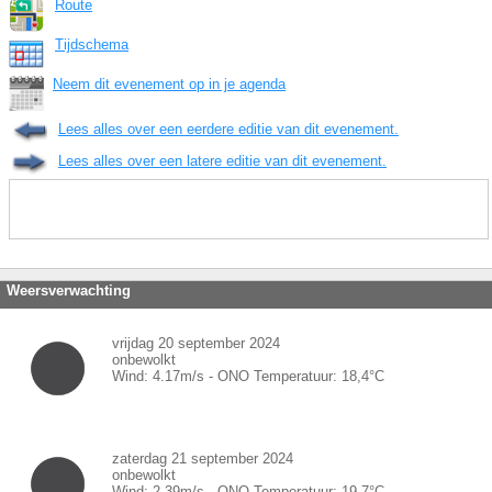
Route
Tijdschema
Neem dit evenement op in je agenda
Lees alles over een eerdere editie van dit evenement.
Lees alles over een latere editie van dit evenement.
Weersverwachting
vrijdag 20 september 2024
onbewolkt
Wind:
4.17
m/s -
ONO
Temperatuur:
18,4
°C
zaterdag 21 september 2024
onbewolkt
Wind:
2.39
m/s -
ONO
Temperatuur:
19,7
°C