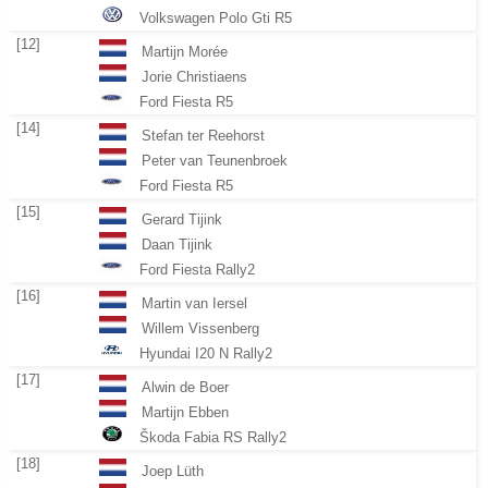
Volkswagen Polo Gti R5
[12]
Martijn Morée
Jorie Christiaens
Ford Fiesta R5
[14]
Stefan ter Reehorst
Peter van Teunenbroek
Ford Fiesta R5
[15]
Gerard Tijink
Daan Tijink
Ford Fiesta Rally2
[16]
Martin van Iersel
Willem Vissenberg
Hyundai I20 N Rally2
[17]
Alwin de Boer
Martijn Ebben
Škoda Fabia RS Rally2
[18]
Joep Lüth