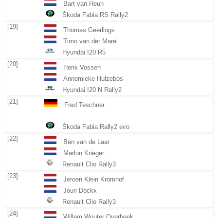
Bart van Heun
Škoda Fabia RS Rally2
[19]
Thomas Geerlings
Timo van der Marel
Hyundai I20 R5
[20]
Henk Vossen
Annemieke Hulzebos
Hyundai I20 N Rally2
[21]
Fred Teschner
Škoda Fabia Rally2 evo
[22]
Ben van de Laar
Marlon Krieger
Renault Clio Rally3
[23]
Jeroen Klein Kromhof
Jouri Dockx
Renault Clio Rally3
[24]
Willem Wouter Overbeek