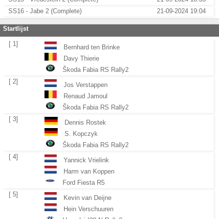
SS16 - Jabe 2 (Complete)
21-09-2024 19:04
Startlijst
[ 1]
Bernhard ten Brinke
Davy Thierie
Škoda Fabia RS Rally2
[ 2]
Jos Verstappen
Renaud Jamoul
Škoda Fabia RS Rally2
[ 3]
Dennis Rostek
S. Kopczyk
Škoda Fabia RS Rally2
[ 4]
Yannick Vrielink
Harm van Koppen
Ford Fiesta R5
[ 5]
Kevin van Deijne
Hein Verschuuren