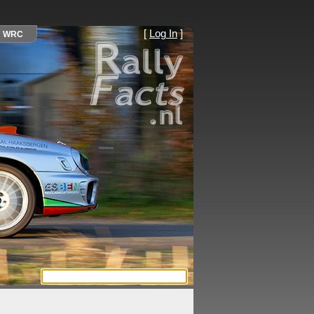
[
Log In
]