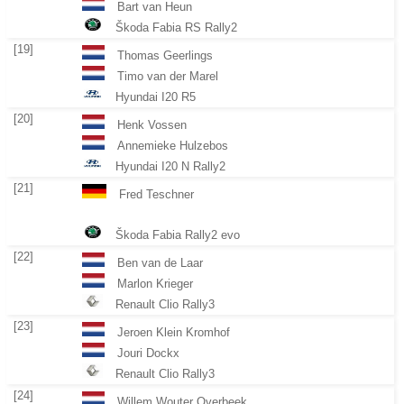
Bart van Heun
Škoda Fabia RS Rally2
[19]
Thomas Geerlings
Timo van der Marel
Hyundai I20 R5
[20]
Henk Vossen
Annemieke Hulzebos
Hyundai I20 N Rally2
[21]
Fred Teschner
Škoda Fabia Rally2 evo
[22]
Ben van de Laar
Marlon Krieger
Renault Clio Rally3
[23]
Jeroen Klein Kromhof
Jouri Dockx
Renault Clio Rally3
[24]
Willem Wouter Overbeek