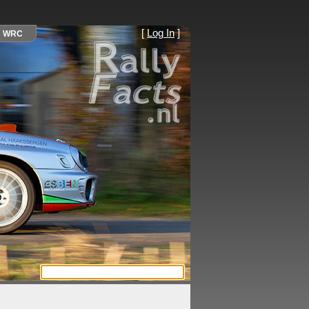
[
Log In
]