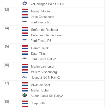
Volkswagen Polo Gti R5
[12]
Martijn Morée
Jorie Christiaens
Ford Fiesta R5
[14]
Stefan ter Reehorst
Peter van Teunenbroek
Ford Fiesta R5
[15]
Gerard Tijink
Daan Tijink
Ford Fiesta Rally2
[16]
Martin van Iersel
Willem Vissenberg
Hyundai I20 N Rally2
[17]
Alwin de Boer
Martijn Ebben
Škoda Fabia RS Rally2
[18]
Joep Lüth