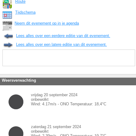
Route
Tijdschema
Neem dit evenement op in je agenda
Lees alles over een eerdere editie van dit evenement.
Lees alles over een latere editie van dit evenement.
Weersverwachting
vrijdag 20 september 2024
onbewolkt
Wind:
4.17
m/s -
ONO
Temperatuur:
18,4
°C
zaterdag 21 september 2024
onbewolkt
Wind:
2.39
m/s -
ONO
Temperatuur:
19,7
°C