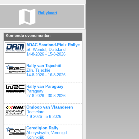
Rallykaart
Komende evenementen
ADAC Saarland-Pfalz Rallye
St. Wendel, Duitsland
14-8-2026 - 15-8-2026
Rally van Tsjechië
Zlin, Tsjechië
14-8-2026 - 16-8-2026
Rally van Paraguay
Paraguay
27-8-2026 - 30-8-2026
Omloop van Vlaanderen
Roeselare
4-9-2026 - 5-9-2026
Ceredigion Rally
Aberystwyth, Verenigd
Koninkrijk