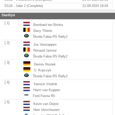
SS16 - Jabe 2 (Complete)
21-09-2024 19:04
Startlijst
[ 1]
Bernhard ten Brinke
Davy Thierie
Škoda Fabia RS Rally2
[ 2]
Jos Verstappen
Renaud Jamoul
Škoda Fabia RS Rally2
[ 3]
Dennis Rostek
S. Kopczyk
Škoda Fabia RS Rally2
[ 4]
Yannick Vrielink
Harm van Koppen
Ford Fiesta R5
[ 5]
Kevin van Deijne
Hein Verschuuren