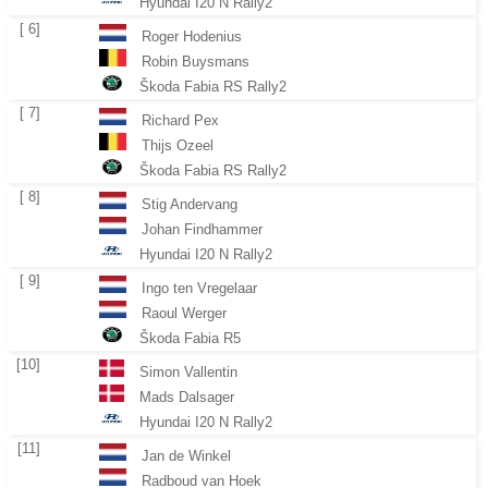
Hyundai I20 N Rally2
[ 6]
Roger Hodenius
Robin Buysmans
Škoda Fabia RS Rally2
[ 7]
Richard Pex
Thijs Ozeel
Škoda Fabia RS Rally2
[ 8]
Stig Andervang
Johan Findhammer
Hyundai I20 N Rally2
[ 9]
Ingo ten Vregelaar
Raoul Werger
Škoda Fabia R5
[10]
Simon Vallentin
Mads Dalsager
Hyundai I20 N Rally2
[11]
Jan de Winkel
Radboud van Hoek