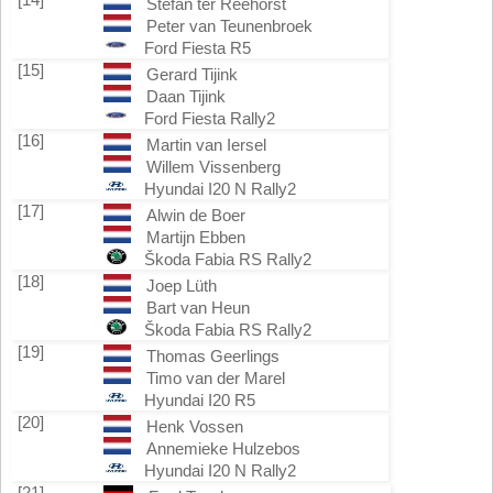
Stefan ter Reehorst
Peter van Teunenbroek
Ford Fiesta R5
[15]
Gerard Tijink
Daan Tijink
Ford Fiesta Rally2
[16]
Martin van Iersel
Willem Vissenberg
Hyundai I20 N Rally2
[17]
Alwin de Boer
Martijn Ebben
Škoda Fabia RS Rally2
[18]
Joep Lüth
Bart van Heun
Škoda Fabia RS Rally2
[19]
Thomas Geerlings
Timo van der Marel
Hyundai I20 R5
[20]
Henk Vossen
Annemieke Hulzebos
Hyundai I20 N Rally2
[21]