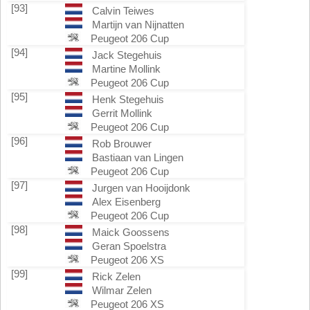
[93]
Calvin Teiwes
Martijn van Nijnatten
Peugeot 206 Cup
[94]
Jack Stegehuis
Martine Mollink
Peugeot 206 Cup
[95]
Henk Stegehuis
Gerrit Mollink
Peugeot 206 Cup
[96]
Rob Brouwer
Bastiaan van Lingen
Peugeot 206 Cup
[97]
Jurgen van Hooijdonk
Alex Eisenberg
Peugeot 206 Cup
[98]
Maick Goossens
Geran Spoelstra
Peugeot 206 XS
[99]
Rick Zelen
Wilmar Zelen
Peugeot 206 XS