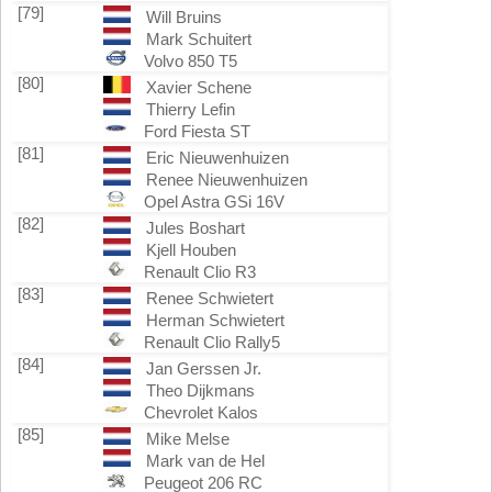
[79]
Will Bruins
Mark Schuitert
Volvo 850 T5
[80]
Xavier Schene
Thierry Lefin
Ford Fiesta ST
[81]
Eric Nieuwenhuizen
Renee Nieuwenhuizen
Opel Astra GSi 16V
[82]
Jules Boshart
Kjell Houben
Renault Clio R3
[83]
Renee Schwietert
Herman Schwietert
Renault Clio Rally5
[84]
Jan Gerssen Jr.
Theo Dijkmans
Chevrolet Kalos
[85]
Mike Melse
Mark van de Hel
Peugeot 206 RC