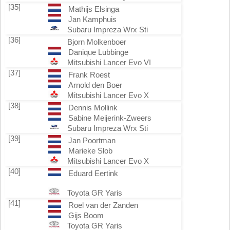
[35]
Mathijs Elsinga
Jan Kamphuis
Subaru Impreza Wrx Sti
[36]
Bjorn Molkenboer
Danique Lubbinge
Mitsubishi Lancer Evo VI
[37]
Frank Roest
Arnold den Boer
Mitsubishi Lancer Evo X
[38]
Dennis Mollink
Sabine Meijerink-Zweers
Subaru Impreza Wrx Sti
[39]
Jan Poortman
Marieke Slob
Mitsubishi Lancer Evo X
[40]
Eduard Eertink
Toyota GR Yaris
[41]
Roel van der Zanden
Gijs Boom
Toyota GR Yaris