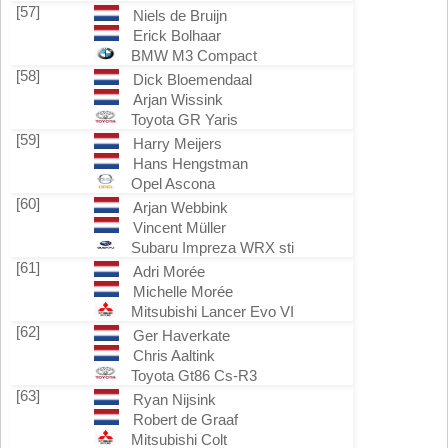
[57]
Niels de Bruijn
Erick Bolhaar
BMW M3 Compact
[58]
Dick Bloemendaal
Arjan Wissink
Toyota GR Yaris
[59]
Harry Meijers
Hans Hengstman
Opel Ascona
[60]
Arjan Webbink
Vincent Müller
Subaru Impreza WRX sti
[61]
Adri Morée
Michelle Morée
Mitsubishi Lancer Evo VI
[62]
Ger Haverkate
Chris Aaltink
Toyota Gt86 Cs-R3
[63]
Ryan Nijsink
Robert de Graaf
Mitsubishi Colt