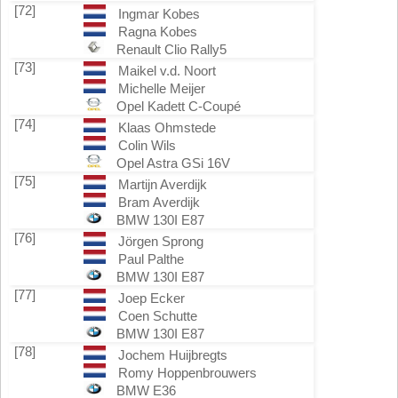
[72]
Ingmar Kobes
Ragna Kobes
Renault Clio Rally5
[73]
Maikel v.d. Noort
Michelle Meijer
Opel Kadett C-Coupé
[74]
Klaas Ohmstede
Colin Wils
Opel Astra GSi 16V
[75]
Martijn Averdijk
Bram Averdijk
BMW 130I E87
[76]
Jörgen Sprong
Paul Palthe
BMW 130I E87
[77]
Joep Ecker
Coen Schutte
BMW 130I E87
[78]
Jochem Huijbregts
Romy Hoppenbrouwers
BMW E36