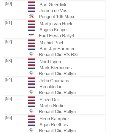
[50]
Bart Geerdink
Jeroen de Vos
Peugeot 106 Maxi
[51]
Martijn van Hoek
Angela Keuper
Ford Fiesta Rally4
[52]
Michiel Poel
Bart-Jan Harmsen
Renault Clio RS R3t
[53]
Nard Ippen
Mark Bierbooms
Renault Clio Rally5
[54]
John Coumans
Renaldo Lier
Renault Clio Rally5
[55]
Elbert Deij
Martin Nortier
Renault Clio Rally5
[56]
Henri Kamphuis
Arjan Reefhuis
Renault Clio Rally5