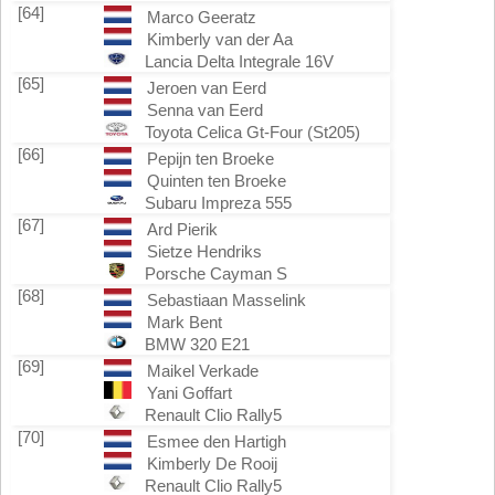
[64]
Marco Geeratz
Kimberly van der Aa
Lancia Delta Integrale 16V
[65]
Jeroen van Eerd
Senna van Eerd
Toyota Celica Gt-Four (St205)
[66]
Pepijn ten Broeke
Quinten ten Broeke
Subaru Impreza 555
[67]
Ard Pierik
Sietze Hendriks
Porsche Cayman S
[68]
Sebastiaan Masselink
Mark Bent
BMW 320 E21
[69]
Maikel Verkade
Yani Goffart
Renault Clio Rally5
[70]
Esmee den Hartigh
Kimberly De Rooij
Renault Clio Rally5