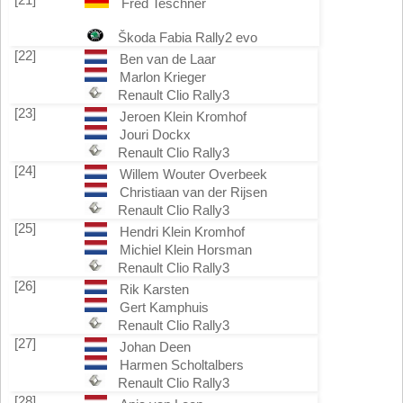
Fred Teschner
Škoda Fabia Rally2 evo
[22]
Ben van de Laar
Marlon Krieger
Renault Clio Rally3
[23]
Jeroen Klein Kromhof
Jouri Dockx
Renault Clio Rally3
[24]
Willem Wouter Overbeek
Christiaan van der Rijsen
Renault Clio Rally3
[25]
Hendri Klein Kromhof
Michiel Klein Horsman
Renault Clio Rally3
[26]
Rik Karsten
Gert Kamphuis
Renault Clio Rally3
[27]
Johan Deen
Harmen Scholtalbers
Renault Clio Rally3
[28]