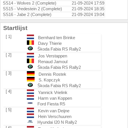
SS14 - Wolves 2 (Complete)
21-09-2024 17:59
SS15 - Vredestein 2 (Complete)
21-09-2024 18:35
SS16 - Jabe 2 (Complete)
21-09-2024 19:04
Startlijst
[ 1]
Bernhard ten Brinke
Davy Thierie
Škoda Fabia RS Rally2
[ 2]
Jos Verstappen
Renaud Jamoul
Škoda Fabia RS Rally2
[ 3]
Dennis Rostek
S. Kopczyk
Škoda Fabia RS Rally2
[ 4]
Yannick Vrielink
Harm van Koppen
Ford Fiesta R5
[ 5]
Kevin van Deijne
Hein Verschuuren
Hyundai I20 N Rally2
[ 6]