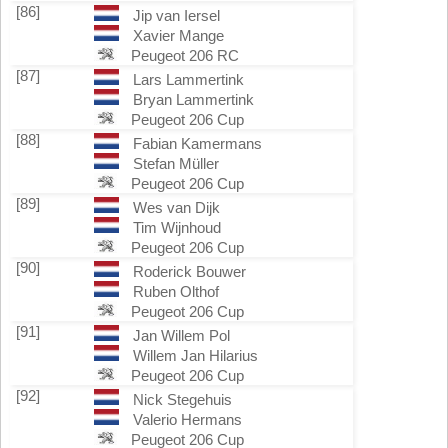
[86]
Jip van Iersel
Xavier Mange
Peugeot 206 RC
[87]
Lars Lammertink
Bryan Lammertink
Peugeot 206 Cup
[88]
Fabian Kamermans
Stefan Müller
Peugeot 206 Cup
[89]
Wes van Dijk
Tim Wijnhoud
Peugeot 206 Cup
[90]
Roderick Bouwer
Ruben Olthof
Peugeot 206 Cup
[91]
Jan Willem Pol
Willem Jan Hilarius
Peugeot 206 Cup
[92]
Nick Stegehuis
Valerio Hermans
Peugeot 206 Cup