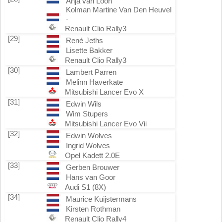
Anja van Loon
Kolman Martine Van Den Heuvel
-
Renault Clio Rally3
[29]
René Jeths
Lisette Bakker
Renault Clio Rally3
[30]
Lambert Parren
Melinn Haverkate
Mitsubishi Lancer Evo X
[31]
Edwin Wils
Wim Stupers
Mitsubishi Lancer Evo Vii
[32]
Edwin Wolves
Ingrid Wolves
Opel Kadett 2.0E
[33]
Gerben Brouwer
Hans van Goor
Audi S1 (8X)
[34]
Maurice Kuijstermans
Kirsten Rothman
Renault Clio Rally4