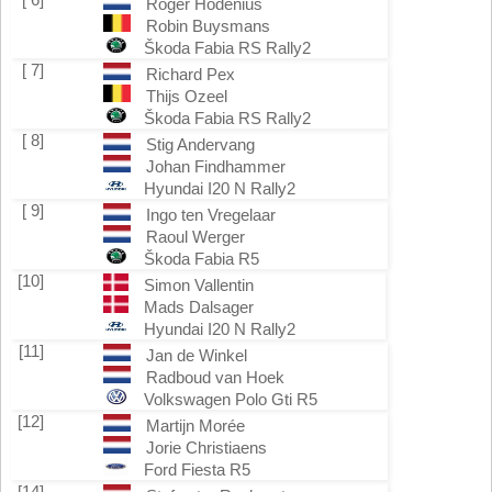
Roger Hodenius
Robin Buysmans
Škoda Fabia RS Rally2
[ 7]
Richard Pex
Thijs Ozeel
Škoda Fabia RS Rally2
[ 8]
Stig Andervang
Johan Findhammer
Hyundai I20 N Rally2
[ 9]
Ingo ten Vregelaar
Raoul Werger
Škoda Fabia R5
[10]
Simon Vallentin
Mads Dalsager
Hyundai I20 N Rally2
[11]
Jan de Winkel
Radboud van Hoek
Volkswagen Polo Gti R5
[12]
Martijn Morée
Jorie Christiaens
Ford Fiesta R5
[14]