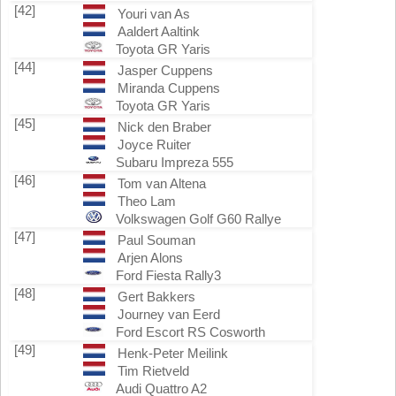
[42]
Youri van As
Aaldert Aaltink
Toyota GR Yaris
[44]
Jasper Cuppens
Miranda Cuppens
Toyota GR Yaris
[45]
Nick den Braber
Joyce Ruiter
Subaru Impreza 555
[46]
Tom van Altena
Theo Lam
Volkswagen Golf G60 Rallye
[47]
Paul Souman
Arjen Alons
Ford Fiesta Rally3
[48]
Gert Bakkers
Journey van Eerd
Ford Escort RS Cosworth
[49]
Henk-Peter Meilink
Tim Rietveld
Audi Quattro A2