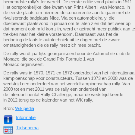
beroemdste rally's ter wereld. De eerste editie vond plaats in 1911.
Het oorspronkelijke idee kwam van Prins Albert I van Monaco, in
de eerste plaats om hiermee de concurrentie aan te gaan met de
rivaliserende badplaats Nice. Via een automobielrally, die
doelbewust plaatsvond in januari om te laten zien dat het weer op
dat moment ook mild kon zijn, werd er getracht meer publiek aan te
trekken naar het kleine vorstendom. Daarnaast was het de
bedoeling de laatste autotechniek uit te dagen met de zware
omstandigheden die de rally met zich mee bracht.
De rally wordt jaarlijks georganiseerd door de Automobile club de
Monaco, die ook de Grand Prix Formule 1 van
Monaco organiseert.
De rally was in 1970, 1971 en 1972 onderdeel van het internationaa
kampioenschap voor constructeurs. Tussen 1973 en 2008 was de
wedstrijd een onderdeel van het wereldkampioenschap rally. Van
2009 tot en met 2011 was de rally een onderdeel van
de Intercontinental Rally Challenge, maar de wedstrijd keerde
in 2012 terug op de kalender van het WK rally.
Bron:
Wikipedia
Informatie
Tijdschema