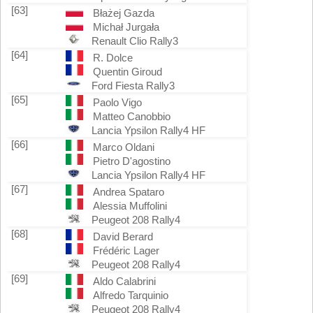
[63]
Błażej Gazda
Michał Jurgała
Renault Clio Rally3
[64]
R. Dolce
Quentin Giroud
Ford Fiesta Rally3
[65]
Paolo Vigo
Matteo Canobbio
Lancia Ypsilon Rally4 HF
[66]
Marco Oldani
Pietro D'agostino
Lancia Ypsilon Rally4 HF
[67]
Andrea Spataro
Alessia Muffolini
Peugeot 208 Rally4
[68]
David Berard
Frédéric Lager
Peugeot 208 Rally4
[69]
Aldo Calabrini
Alfredo Tarquinio
Peugeot 208 Rally4