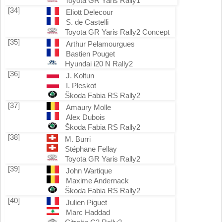
Toyota GR Yaris Rally1
[34]
Eliott Delecour
S. de Castelli
Toyota GR Yaris Rally2 Concept
[35]
Arthur Pelamourgues
Bastien Pouget
Hyundai i20 N Rally2
[36]
J. Kołtun
I. Pleskot
Škoda Fabia RS Rally2
[37]
Amaury Molle
Alex Dubois
Škoda Fabia RS Rally2
[38]
M. Burri
Stéphane Fellay
Toyota GR Yaris Rally2
[39]
John Wartique
Maxime Andernack
Škoda Fabia RS Rally2
[40]
Julien Piguet
Marc Haddad