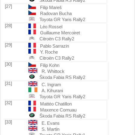
Škoda Fabia RS Rally2
[27]
Filip Mareš
Radovan Bucha
Toyota GR Yaris Rally2
[28]
Léo Rossel
Guillaume Mercoiret
Citroën C3 Rally2
[29]
Pablo Sarrazin
Y. Roche
Citroën C3 Rally2
[30]
Filip Kohn
R. Whittock
Škoda Fabia RS Rally2
[31]
C. Ingram
A. Kihurani
Toyota GR Yaris Rally2
[32]
Mattéo Chatillon
Maxence Cornuau
Škoda Fabia RS Rally2
[33]
E. Evans
S. Martin