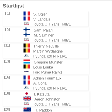
Startlijst
[ 1]
S. Ogier
V. Landais
Toyota GR Yaris Rally1
[ 5]
Sami Pajari
M. Salminen
Toyota GR Yaris Rally1
[11]
Thierry Neuville
Martijn Wydaeghe
Hyundai i20 N Rally1
[13]
Gregoire Munster
Louis Louka
Ford Puma Rally1
[16]
Adrien Fourmaux
A. Coria
Hyundai i20 N Rally1
[18]
T. Katsuta
Aaron Johnston
Toyota GR Yaris Rally1
[20]
H. Paddon