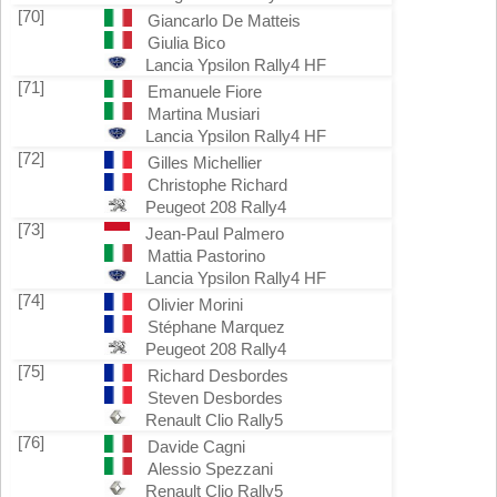
[70]
Giancarlo De Matteis
Giulia Bico
Lancia Ypsilon Rally4 HF
[71]
Emanuele Fiore
Martina Musiari
Lancia Ypsilon Rally4 HF
[72]
Gilles Michellier
Christophe Richard
Peugeot 208 Rally4
[73]
Jean-Paul Palmero
Mattia Pastorino
Lancia Ypsilon Rally4 HF
[74]
Olivier Morini
Stéphane Marquez
Peugeot 208 Rally4
[75]
Richard Desbordes
Steven Desbordes
Renault Clio Rally5
[76]
Davide Cagni
Alessio Spezzani
Renault Clio Rally5