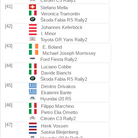
Citroën C3 Rally2
[41]
Stefano Mella
Veronica Tramontin
Škoda Fabia RS Rally2
[42]
Johannes Keferböck
I. Minor
Toyota GR Yaris Rally2
[43]
E. Boland
Michael Joseph Morrissey
Ford Fiesta Rally2
[44]
Luciano Cobbe
Davide Bianchi
Škoda Fabia RS Rally2
[45]
Dimitris Drivakos
Ekaterini Bante
Hyundai i20 R5
[46]
Filippo Marchino
Pietro Elia Ometto
Citroën C3 Rally2
[47]
Henk Vossen
Saskia Bleijenberg