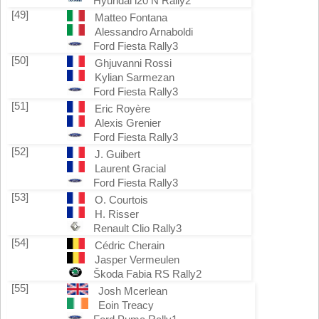
Hyundai i20 N Rally2
[49]
Matteo Fontana
Alessandro Arnaboldi
Ford Fiesta Rally3
[50]
Ghjuvanni Rossi
Kylian Sarmezan
Ford Fiesta Rally3
[51]
Eric Royère
Alexis Grenier
Ford Fiesta Rally3
[52]
J. Guibert
Laurent Gracial
Ford Fiesta Rally3
[53]
O. Courtois
H. Risser
Renault Clio Rally3
[54]
Cédric Cherain
Jasper Vermeulen
Škoda Fabia RS Rally2
[55]
Josh Mcerlean
Eoin Treacy