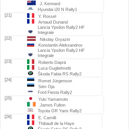
J. Kennard
Hyundai i20 N Rally1
[21]
Y. Rossel
Arnaud Dunand
Lancia Ypsilon Rally2 HF
Integrale
[22]
Nikolay Gryazin
Konstantin Aleksandrov
Lancia Ypsilon Rally2 HF
Integrale
[23]
Roberto Daprà
Luca Guglielmetti
Škoda Fabia RS Rally2
[24]
Romet Jürgenson
Siim Oja
Ford Fiesta Rally2
[25]
Yuki Yamamoto
James Fulton
Toyota GR Yaris Rally2
[26]
E. Camilli
Thibault de la Haye