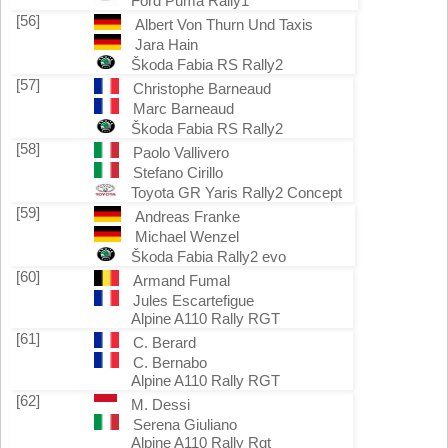
Ford Puma Rally1
[56]
Albert Von Thurn Und Taxis
Jara Hain
Škoda Fabia RS Rally2
[57]
Christophe Barneaud
Marc Barneaud
Škoda Fabia RS Rally2
[58]
Paolo Vallivero
Stefano Cirillo
Toyota GR Yaris Rally2 Concept
[59]
Andreas Franke
Michael Wenzel
Škoda Fabia Rally2 evo
[60]
Armand Fumal
Jules Escartefigue
Alpine A110 Rally RGT
[61]
C. Berard
C. Bernabo
Alpine A110 Rally RGT
[62]
M. Dessi
Serena Giuliano
Alpine A110 Rally Rgt