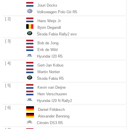
Jouri Dockx
Volkswagen Polo Gti R5
[ 2]
Hans Weijs Jr.
Bjorn Degandt
Škoda Fabia Rally2 evo
[ 3]
Bob de Jong
Erik de Wild
Hyundai I20 R5
[ 4]
Gert-Jan Kobus
Martin Nortier
Škoda Fabia R5
[ 5]
Kevin van Deijne
Hein Verschuuren
Hyundai I20 N Rally2
[ 6]
Daniel Földesch
Alexander Benning
Citroën DS3 R5