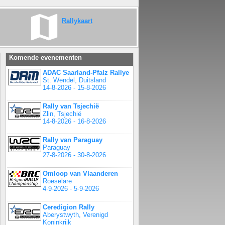
Rallykaart
Komende evenementen
ADAC Saarland-Pfalz Rallye
St. Wendel, Duitsland
14-8-2026 - 15-8-2026
Rally van Tsjechië
Zlin, Tsjechië
14-8-2026 - 16-8-2026
Rally van Paraguay
Paraguay
27-8-2026 - 30-8-2026
Omloop van Vlaanderen
Roeselare
4-9-2026 - 5-9-2026
Ceredigion Rally
Aberystwyth, Verenigd
Koninkrijk