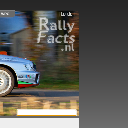
[
Log In
]