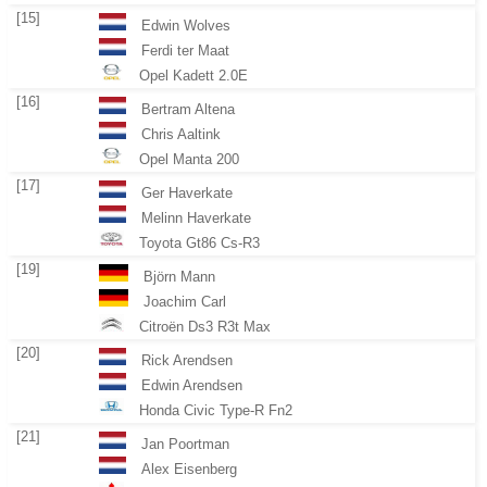
[15]
Edwin Wolves
Ferdi ter Maat
Opel Kadett 2.0E
[16]
Bertram Altena
Chris Aaltink
Opel Manta 200
[17]
Ger Haverkate
Melinn Haverkate
Toyota Gt86 Cs-R3
[19]
Björn Mann
Joachim Carl
Citroën Ds3 R3t Max
[20]
Rick Arendsen
Edwin Arendsen
Honda Civic Type-R Fn2
[21]
Jan Poortman
Alex Eisenberg