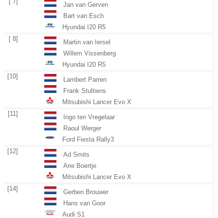
[ 7]
Jan van Gerven
Bart van Esch
Hyundai I20 R5
[ 8]
Martin van Iersel
Willem Vissenberg
Hyundai I20 R5
[10]
Lambert Parren
Frank Stultiens
Mitsubishi Lancer Evo X
[11]
Ingo ten Vregelaar
Raoul Werger
Ford Fiesta Rally3
[12]
Ad Smits
Arie Boertje
Mitsubishi Lancer Evo X
[14]
Gerben Brouwer
Hans van Goor
Audi S1