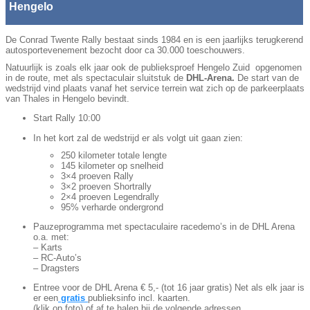
Hengelo
De Conrad Twente Rally bestaat sinds 1984 en is een jaarlijks terugkerend
autosportevenement bezocht door ca 30.000 toeschouwers.
Natuurlijk is zoals elk jaar ook de publieksproef Hengelo Zuid opgenomen
in de route, met als spectaculair sluitstuk de
DHL-Arena.
De start van de
wedstrijd vind plaats vanaf het service terrein wat zich op de parkeerplaats
van Thales in Hengelo bevindt.
Start Rally 10:00
In het kort zal de wedstrijd er als volgt uit gaan zien:
250 kilometer totale lengte
145 kilometer op snelheid
3×4 proeven Rally
3×2 proeven Shortrally
2×4 proeven Legendrally
95% verharde ondergrond
Pauzeprogramma met spectaculaire racedemo’s in de DHL Arena
o.a. met:
– Karts
– RC-Auto’s
– Dragsters
Entree voor de DHL Arena € 5,- (tot 16 jaar gratis) Net als elk jaar is
er een
gratis
publieksinfo incl. kaarten.
(klik op foto) of af te halen bij de volgende adressen