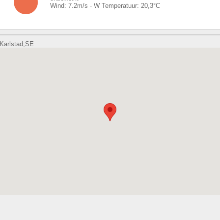
Wind:
7.2
m/s -
W
Temperatuur:
20,3
°C
Karlstad,SE