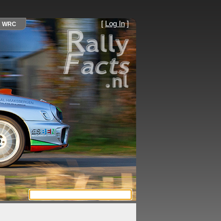
[
Log In
]