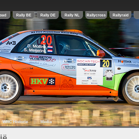
WRC Historie
Media
ië