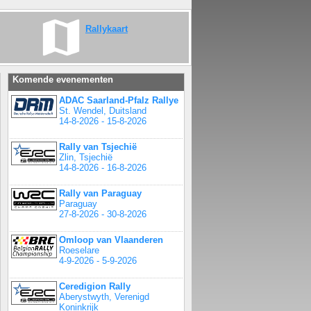
Rallykaart
Komende evenementen
ADAC Saarland-Pfalz Rallye
St. Wendel, Duitsland
14-8-2026 - 15-8-2026
Rally van Tsjechië
Zlin, Tsjechië
14-8-2026 - 16-8-2026
Rally van Paraguay
Paraguay
27-8-2026 - 30-8-2026
Omloop van Vlaanderen
Roeselare
4-9-2026 - 5-9-2026
Ceredigion Rally
Aberystwyth, Verenigd
Koninkrijk