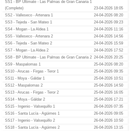
SS1 - BP Ultimate - Las Palmas de Gran Canaria 1
(Complete)
23-04-2026 18:05
SS2 - Valleseco - Artenara 1
24-04-2026 08:20
SS3 - Tejeda - San Mateo 1
24-04-2026 09:23
SS4 - Mogan - La Aldea 1
24-04-2026 11:16
SS5 - Valleseco - Artenara 2
24-04-2026 14:56
SS6 - Tejeda - San Mateo 2
24-04-2026 15:59
SS7 - Mogan - La Aldea 2
24-04-2026 17:52
SS8 - BP Ultimate - Las Palmas de Gran Canaria 2
24-04-2026 20:25
SS9 - Maspalomas 1
25-04-2026 08:20
SS10 - Arucas - Firgas - Teror 1
25-04-2026 09:35
SS11 - Moya - Gáldar 1
25-04-2026 10:51
SS12 - Maspalomas 2
25-04-2026 14:50
SS13 - Arucas - Firgas - Teror 2
25-04-2026 16:05
SS14 - Moya - Gáldar 2
25-04-2026 17:21
SS15 - Ingenio - Valsequillo 1
26-04-2026 07:35
SS16 - Santa Lucía - Agüimes 1
26-04-2026 09:05
SS17 - Ingenio - Valsequillo 2
26-04-2026 10:50
SS18 - Santa Lucía - Agüimes 2
26-04-2026 13:15