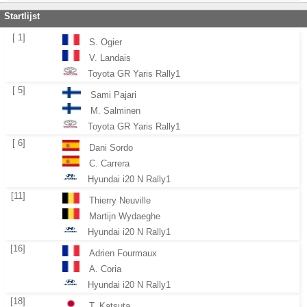
Startlijst
[ 1]
S. Ogier
V. Landais
Toyota GR Yaris Rally1
[ 5]
Sami Pajari
M. Salminen
Toyota GR Yaris Rally1
[ 6]
Dani Sordo
C. Carrera
Hyundai i20 N Rally1
[11]
Thierry Neuville
Martijn Wydaeghe
Hyundai i20 N Rally1
[16]
Adrien Fourmaux
A. Coria
Hyundai i20 N Rally1
[18]
T. Katsuta