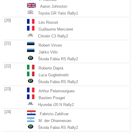
Aaron Johnston
Toyota GR Yaris Rally1
[20]
Léo Rossel
Guillaume Mercoiret
Citroën C3 Rally2
[21]
Robert Virves
Jakko Viilo
Škoda Fabia RS Rally2
[22]
Roberto Daprà
Luca Guglielmetti
Škoda Fabia RS Rally2
[23]
Arthur Pelamourgues
Bastien Pouget
Hyundai i20 N Rally2
[24]
Fabrizio Zaldívar
M. der Ohannesian
Škoda Fabia RS Rally2