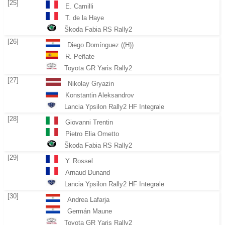
[25]
E. Camilli
T. de la Haye
Škoda Fabia RS Rally2
[26]
Diego Domínguez ((H))
R. Peñate
Toyota GR Yaris Rally2
[27]
Nikolay Gryazin
Konstantin Aleksandrov
Lancia Ypsilon Rally2 HF Integrale
[28]
Giovanni Trentin
Pietro Elia Ometto
Škoda Fabia RS Rally2
[29]
Y. Rossel
Arnaud Dunand
Lancia Ypsilon Rally2 HF Integrale
[30]
Andrea Lafarja
Germán Maune
Toyota GR Yaris Rally2