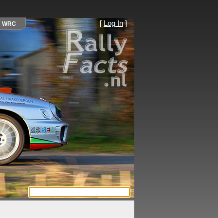
[
Log In
]