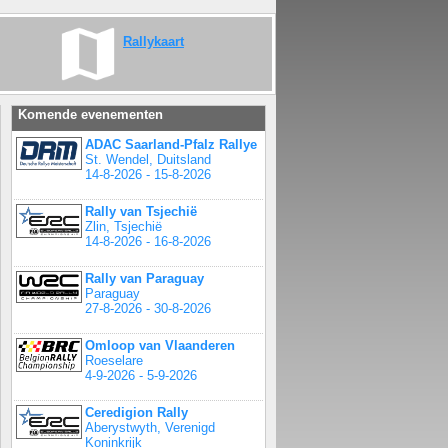
Rallykaart
Komende evenementen
ADAC Saarland-Pfalz Rallye
St. Wendel, Duitsland
14-8-2026 - 15-8-2026
Rally van Tsjechië
Zlin, Tsjechië
14-8-2026 - 16-8-2026
Rally van Paraguay
Paraguay
27-8-2026 - 30-8-2026
Omloop van Vlaanderen
Roeselare
4-9-2026 - 5-9-2026
Ceredigion Rally
Aberystwyth, Verenigd
Koninkrijk