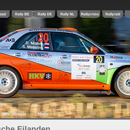
WRC Historie
Media
sche Eilanden