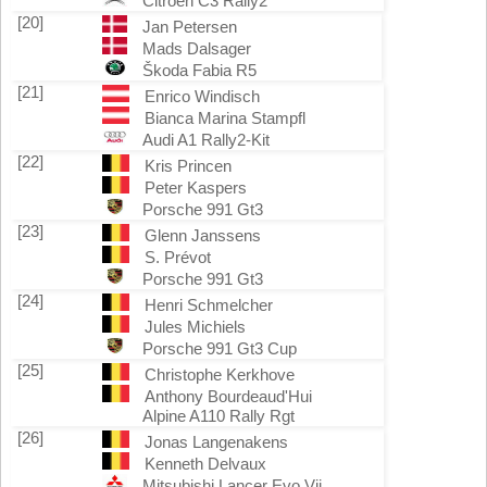
Citroën C3 Rally2
[20]
Jan Petersen
Mads Dalsager
Škoda Fabia R5
[21]
Enrico Windisch
Bianca Marina Stampfl
Audi A1 Rally2-Kit
[22]
Kris Princen
Peter Kaspers
Porsche 991 Gt3
[23]
Glenn Janssens
S. Prévot
Porsche 991 Gt3
[24]
Henri Schmelcher
Jules Michiels
Porsche 991 Gt3 Cup
[25]
Christophe Kerkhove
Anthony Bourdeaud'Hui
Alpine A110 Rally Rgt
[26]
Jonas Langenakens
Kenneth Delvaux
Mitsubishi Lancer Evo Vii