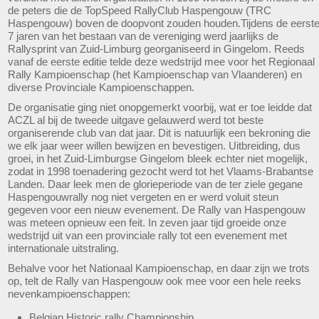
de peters die de TopSpeed RallyClub Haspengouw (TRC
Haspengouw) boven de doopvont zouden houden.Tijdens de eerst
7 jaren van het bestaan van de vereniging werd jaarlijks de
Rallysprint van Zuid-Limburg georganiseerd in Gingelom. Reeds
vanaf de eerste editie telde deze wedstrijd mee voor het Regionaal
Rally Kampioenschap (het Kampioenschap van Vlaanderen) en
diverse Provinciale Kampioenschappen.
De organisatie ging niet onopgemerkt voorbij, wat er toe leidde dat
ACZL al bij de tweede uitgave gelauwerd werd tot beste
organiserende club van dat jaar. Dit is natuurlijk een bekroning die
we elk jaar weer willen bewijzen en bevestigen. Uitbreiding, dus
groei, in het Zuid-Limburgse Gingelom bleek echter niet mogelijk,
zodat in 1998 toenadering gezocht werd tot het Vlaams-Brabantse
Landen. Daar leek men de glorieperiode van de ter ziele gegane
Haspengouwrally nog niet vergeten en er werd voluit steun
gegeven voor een nieuw evenement. De Rally van Haspengouw
was meteen opnieuw een feit. In zeven jaar tijd groeide onze
wedstrijd uit van een provinciale rally tot een evenement met
internationale uitstraling.
Behalve voor het Nationaal Kampioenschap, en daar zijn we trots
op, telt de Rally van Haspengouw ook mee voor een hele reeks
nevenkampioenschappen:
Belgian Historic rally Championship