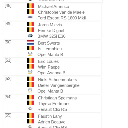
[48]
Michael America
Christophe van de Maele
Ford Escort RS 1800 Mkii
[49]
Joren Mievis
Femke Dignef
BMW 325i E36
[50]
Bert Swerts
Isi Lemahieu
Opel Manta B
[51]
Eric Louies
Wim Paepe
Opel Ascona B
[52]
Niels Schoenmakers
Dieter Vangeenberghe
Opel Manta B
[54]
Christiaan Spelmans
Thyrsa Eertmans
Renault Clio RS
[55]
Faustin Lahy
Adrien Beauve
Renault Clio RS