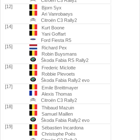
Citroën C3 Rally2
[12]
Bjorn Syx
Ari Vanrobaeys
Citroën C3 Rally2
[14]
Kurt Boone
Yani Goffart
Ford Fiesta R5
[15]
Richard Pex
Robin Buysmans
Škoda Fabia RS Rally2
[16]
Frederic Miclotte
Robbie Plevoets
Škoda Fabia Rally2 evo
[17]
Emile Breittmayer
Alexis Thomas
Citroën C3 Rally2
[18]
Thibaud Mazuin
Samuel Maillen
Škoda Fabia Rally2 evo
[19]
Sébastien Incardona
Christophe Poës