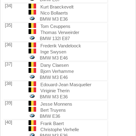
[34]
Kurt Braeckevelt
Nico Bollaerts
BMW M3 E36
[35]
Tom Ceuppens
Thomas Verweirder
BMW 132I E87
[36]
Frederik Vandeloock
Inge Swysen
BMW M3 E46
[37]
Dany Claesen
Bjorn Verhamme
BMW M3 E46
[38]
Edouard-Jean Masquelier
Viriginie Therin
BMW M3 E36
[39]
Jesse Monnens
Bert Truyens
BMW E36
[40]
Frank Baert
Christophe Verhelle
BMW M3 E36