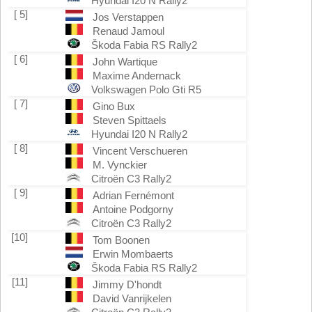
Hyundai I20 N Rally2
[ 5]
Jos Verstappen
Renaud Jamoul
Škoda Fabia RS Rally2
[ 6]
John Wartique
Maxime Andernack
Volkswagen Polo Gti R5
[ 7]
Gino Bux
Steven Spittaels
Hyundai I20 N Rally2
[ 8]
Vincent Verschueren
M. Vynckier
Citroën C3 Rally2
[ 9]
Adrian Fernémont
Antoine Podgorny
Citroën C3 Rally2
[10]
Tom Boonen
Erwin Mombaerts
Škoda Fabia RS Rally2
[11]
Jimmy D'hondt
David Vanrijkelen