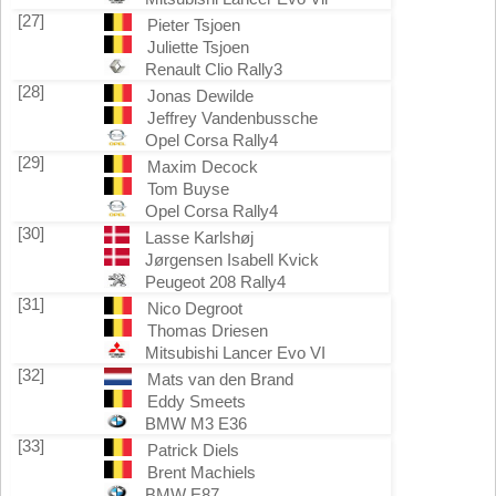
[27]
Pieter Tsjoen
Juliette Tsjoen
Renault Clio Rally3
[28]
Jonas Dewilde
Jeffrey Vandenbussche
Opel Corsa Rally4
[29]
Maxim Decock
Tom Buyse
Opel Corsa Rally4
[30]
Lasse Karlshøj
Jørgensen Isabell Kvick
Peugeot 208 Rally4
[31]
Nico Degroot
Thomas Driesen
Mitsubishi Lancer Evo VI
[32]
Mats van den Brand
Eddy Smeets
BMW M3 E36
[33]
Patrick Diels
Brent Machiels
BMW E87