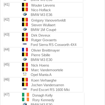
[41]
Wouter Lievens
Nico Hoflack
BMW M3 E36
[42]
Grégory Vanovertveldt
Steven Wullaert
BMW 1M Coupé
[43]
Dirk Deveux
Rutger Govaerts
Ford Sierra RS Cosworth 4X4
[44]
Olivier Breittmayer
Pierre Sibille
BMW M3 E30
[45]
Nick Hoens
Marc Vandemoortele
Opel Manta A
[46]
Koen Verhaeghe
Jochen Vandersarren
Ford Escort RS 1600 Mki
[47]
Donagh Kelly
Rory Kennedy
BMW M3 E30