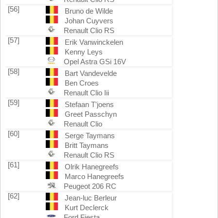
[56]
Bruno de Wilde
Johan Cuyvers
Renault Clio RS
[57]
Erik Vanwinckelen
Kenny Leys
Opel Astra GSi 16V
[58]
Bart Vandevelde
Ben Croes
Renault Clio Iii
[59]
Stefaan T'joens
Greet Passchyn
Renault Clio
[60]
Serge Taymans
Britt Taymans
Renault Clio RS
[61]
Olrik Hanegreefs
Marco Hanegreefs
Peugeot 206 RC
[62]
Jean-luc Berleur
Kurt Declerck
Ford Fiesta