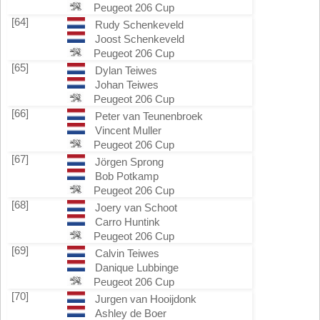
Peugeot 206 Cup
[64]
Rudy Schenkeveld
Joost Schenkeveld
Peugeot 206 Cup
[65]
Dylan Teiwes
Johan Teiwes
Peugeot 206 Cup
[66]
Peter van Teunenbroek
Vincent Muller
Peugeot 206 Cup
[67]
Jörgen Sprong
Bob Potkamp
Peugeot 206 Cup
[68]
Joery van Schoot
Carro Huntink
Peugeot 206 Cup
[69]
Calvin Teiwes
Danique Lubbinge
Peugeot 206 Cup
[70]
Jurgen van Hooijdonk
Ashley de Boer