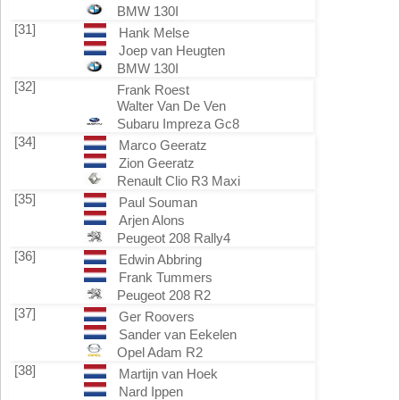
BMW 130I
[31]
Hank Melse
Joep van Heugten
BMW 130I
[32]
Frank Roest
Walter Van De Ven
Subaru Impreza Gc8
[34]
Marco Geeratz
Zion Geeratz
Renault Clio R3 Maxi
[35]
Paul Souman
Arjen Alons
Peugeot 208 Rally4
[36]
Edwin Abbring
Frank Tummers
Peugeot 208 R2
[37]
Ger Roovers
Sander van Eekelen
Opel Adam R2
[38]
Martijn van Hoek
Nard Ippen