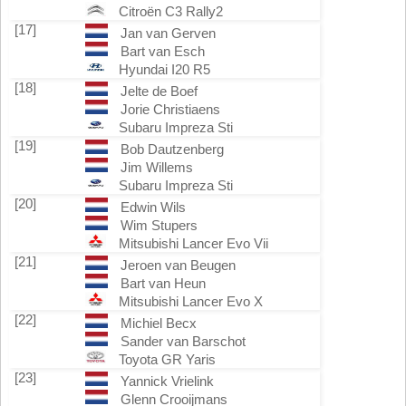
Citroën C3 Rally2
[17]
Jan van Gerven
Bart van Esch
Hyundai I20 R5
[18]
Jelte de Boef
Jorie Christiaens
Subaru Impreza Sti
[19]
Bob Dautzenberg
Jim Willems
Subaru Impreza Sti
[20]
Edwin Wils
Wim Stupers
Mitsubishi Lancer Evo Vii
[21]
Jeroen van Beugen
Bart van Heun
Mitsubishi Lancer Evo X
[22]
Michiel Becx
Sander van Barschot
Toyota GR Yaris
[23]
Yannick Vrielink
Glenn Crooijmans