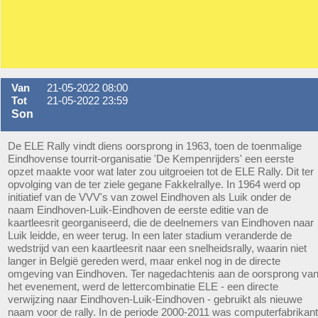
Van
21-05-2022 08:00
Tot
21-05-2022 23:59
Son
De ELE Rally vindt diens oorsprong in 1963, toen de toenmalige
Eindhovense tourrit-organisatie 'De Kempenrijders' een eerste
opzet maakte voor wat later zou uitgroeien tot de ELE Rally. Dit ter
opvolging van de ter ziele gegane Fakkelrallye. In 1964 werd op
initiatief van de VVV's van zowel Eindhoven als Luik onder de
naam Eindhoven-Luik-Eindhoven de eerste editie van de
kaartleesrit georganiseerd, die de deelnemers van Eindhoven naar
Luik leidde, en weer terug. In een later stadium veranderde de
wedstrijd van een kaartleesrit naar een snelheidsrally, waarin niet
langer in België gereden werd, maar enkel nog in de directe
omgeving van Eindhoven. Ter nagedachtenis aan de oorsprong va
het evenement, werd de lettercombinatie ELE - een directe
verwijzing naar Eindhoven-Luik-Eindhoven - gebruikt als nieuwe
naam voor de rally. In de periode 2000-2011 was computerfabrikant