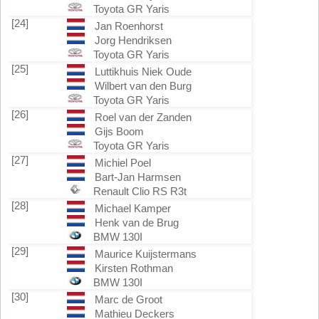
Toyota GR Yaris
[24]
Jan Roenhorst
Jorg Hendriksen
Toyota GR Yaris
[25]
Luttikhuis Niek Oude
Wilbert van den Burg
Toyota GR Yaris
[26]
Roel van der Zanden
Gijs Boom
Toyota GR Yaris
[27]
Michiel Poel
Bart-Jan Harmsen
Renault Clio RS R3t
[28]
Michael Kamper
Henk van de Brug
BMW 130I
[29]
Maurice Kuijstermans
Kirsten Rothman
BMW 130I
[30]
Marc de Groot
Mathieu Deckers