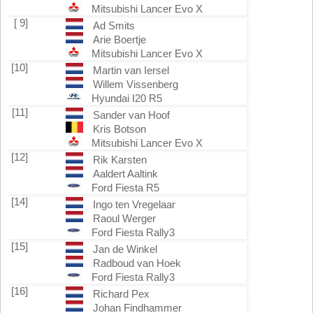
Mitsubishi Lancer Evo X
[ 9]
Ad Smits
Arie Boertje
Mitsubishi Lancer Evo X
[10]
Martin van Iersel
Willem Vissenberg
Hyundai I20 R5
[11]
Sander van Hoof
Kris Botson
Mitsubishi Lancer Evo X
[12]
Rik Karsten
Aaldert Aaltink
Ford Fiesta R5
[14]
Ingo ten Vregelaar
Raoul Werger
Ford Fiesta Rally3
[15]
Jan de Winkel
Radboud van Hoek
Ford Fiesta Rally3
[16]
Richard Pex
Johan Findhammer