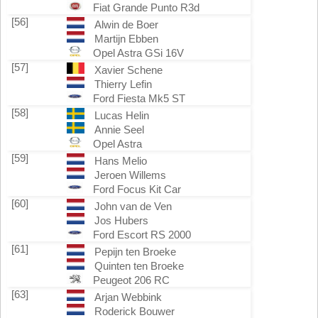
Fiat Grande Punto R3d
[56]
Alwin de Boer
Martijn Ebben
Opel Astra GSi 16V
[57]
Xavier Schene
Thierry Lefin
Ford Fiesta Mk5 ST
[58]
Lucas Helin
Annie Seel
Opel Astra
[59]
Hans Melio
Jeroen Willems
Ford Focus Kit Car
[60]
John van de Ven
Jos Hubers
Ford Escort RS 2000
[61]
Pepijn ten Broeke
Quinten ten Broeke
Peugeot 206 RC
[63]
Arjan Webbink
Roderick Bouwer