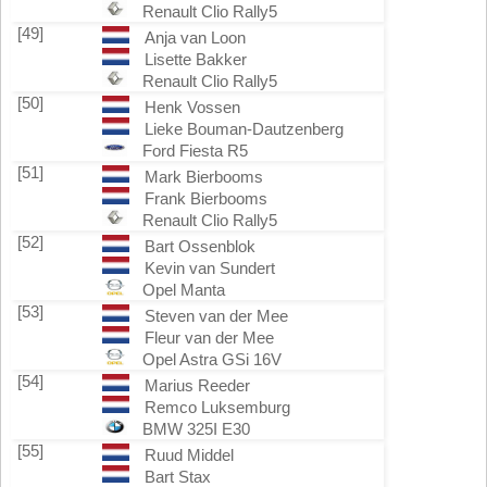
Renault Clio Rally5
[49]
Anja van Loon
Lisette Bakker
Renault Clio Rally5
[50]
Henk Vossen
Lieke Bouman-Dautzenberg
Ford Fiesta R5
[51]
Mark Bierbooms
Frank Bierbooms
Renault Clio Rally5
[52]
Bart Ossenblok
Kevin van Sundert
Opel Manta
[53]
Steven van der Mee
Fleur van der Mee
Opel Astra GSi 16V
[54]
Marius Reeder
Remco Luksemburg
BMW 325I E30
[55]
Ruud Middel
Bart Stax