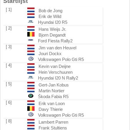
Startlijst
[ 1]
Bob de Jong
Erik de Wild
Hyundai I20 R5
[ 2]
Hans Weijs Jr.
Bjorn Degandt
Ford Fiesta Rally2
[ 3]
Jim van den Heuvel
Jouri Dockx
Volkswagen Polo Gti R5
[ 4]
Kevin van Deijne
Hein Verschuuren
Hyundai I20 N Rally2
[ 5]
Gert-Jan Kobus
Martin Nortier
Škoda Fabia R5
[ 6]
Erik van Loon
Davy Thierie
Volkswagen Polo Gti R5
[ 8]
Lambert Parren
Frank Stultiens