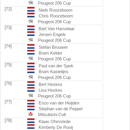
Peugeot 206 Cup
[72]
Niels Roozeboom
Chris Roozeboom
Peugeot 206 Cup
[73]
Bart Van Harselaar
Jeroen Engels
Peugeot 206 Cup
[74]
Stefan Brouwer
Bram Kelder
Peugeot 206 Cup
[75]
Paul van der Spek
Bram Kastelijns
Peugeot 206 Cup
[76]
Bert Heskes
Lisa Heskes
Peugeot 206 Cup
[77]
Enzo van der Heijden
Stephan van de Peppel
Mitsubishi Colt
[78]
Klaas Ohmstede
Kimberly De Rooij