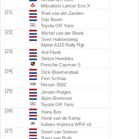
Mitsubishi Lancer Evo X
[21]
Roel van der Zanden
Gijs Boom
Toyota GR Yaris
[22]
Michel van der Blonk
Sven Hakkesteeg
Alpine A110 Rally Rgt
[23]
Ard Pierik
Sietze Hendriks
Porsche Cayman S
[24]
Dick Bloemendaal
Finn Schraa
Nissan 350Z
[25]
Jeroen Rutges
Björn Bremmer
Toyota GR Yaris
[26]
Hans Bos
Henk van de Kamp
Subaru Impreza WRX sti
[27]
Geert van Soeren
Ranu van Ruth