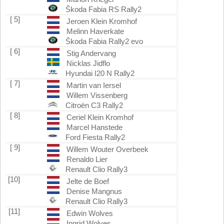
Škoda Fabia RS Rally2
[ 5]
Jeroen Klein Kromhof
Melinn Haverkate
Škoda Fabia Rally2 evo
[ 6]
Stig Andervang
Nicklas Jidflo
Hyundai I20 N Rally2
[ 7]
Martin van Iersel
Willem Vissenberg
Citroën C3 Rally2
[ 8]
Ceriel Klein Kromhof
Marcel Hanstede
Ford Fiesta Rally2
[ 9]
Willem Wouter Overbeek
Renaldo Lier
Renault Clio Rally3
[10]
Jelte de Boef
Denise Mangnus
Renault Clio Rally3
[11]
Edwin Wolves
Ingrid Wolves