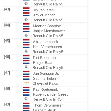
Renault Clio Rally5
[43]
Jip van Iersel
Xavier Mangé
Renault Clio Rally5
[44]
Maarten Baardse
Janjur Monshouwer
Renault Clio Rally5
[45]
Alfred Lenferink
Hein Verschuuren
Renault Clio Rally5
[46]
Piet Boensma
Rutger Baan
Renault Clio Rally5
[47]
Jan Gerssen Jr.
Sabrina Tielen
Chevrolet Kalos
[48]
Kay Roetgerink
Ruben van der Geest
Renault Clio Iii RS
[49]
Thom Verwijmeren
Gijsbert Struik