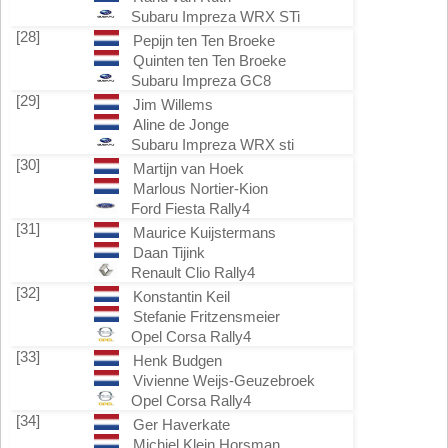
Subaru Impreza WRX STi
[28]
Pepijn ten Ten Broeke
Quinten ten Ten Broeke
Subaru Impreza GC8
[29]
Jim Willems
Aline de Jonge
Subaru Impreza WRX sti
[30]
Martijn van Hoek
Marlous Nortier-Kion
Ford Fiesta Rally4
[31]
Maurice Kuijstermans
Daan Tijink
Renault Clio Rally4
[32]
Konstantin Keil
Stefanie Fritzensmeier
Opel Corsa Rally4
[33]
Henk Budgen
Vivienne Weijs-Geuzebroek
Opel Corsa Rally4
[34]
Ger Haverkate
Michiel Klein Horsman