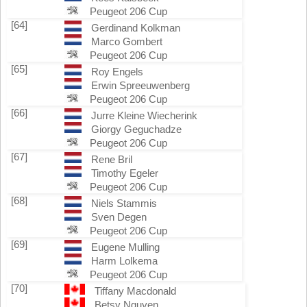
Peugeot 206 Cup
[64]
Gerdinand Kolkman
Marco Gombert
Peugeot 206 Cup
[65]
Roy Engels
Erwin Spreeuwenberg
Peugeot 206 Cup
[66]
Jurre Kleine Wiecherink
Giorgy Geguchadze
Peugeot 206 Cup
[67]
Rene Bril
Timothy Egeler
Peugeot 206 Cup
[68]
Niels Stammis
Sven Degen
Peugeot 206 Cup
[69]
Eugene Mulling
Harm Lolkema
Peugeot 206 Cup
[70]
Tiffany Macdonald
Betsy Nguyen