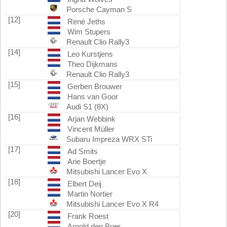
Porsche Cayman S
[12]
René Jeths
Wim Stupers
Renault Clio Rally3
[14]
Leo Kurstjens
Theo Dijkmans
Renault Clio Rally3
[15]
Gerben Brouwer
Hans van Goor
Audi S1 (8X)
[16]
Arjan Webbink
Vincent Müller
Subaru Impreza WRX STi
[17]
Ad Smits
Arie Boertje
Mitsubishi Lancer Evo X
[18]
Elbert Deij
Martin Nortier
Mitsubishi Lancer Evo X R4
[20]
Frank Roest
Arnold den Boer