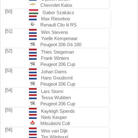
Chevrolet Kalos
[50]
Gabor Szakács
Max Riesebos
Renault Clio Iii RS
[51]
Wim Stevens
Yoelle Kempenaar
Peugeot 206 Gti 180
[52]
Thies Stegeman
Frank Winters
Peugeot 206 Cup
[53]
Johan Dams
Hans Goudsmit
Peugeot 206 Cup
[54]
Lars Storm
Tessa Wubben
Peugeot 206 Cup
[55]
Kayleigh Sjoerds
Niels Keuper
Mitsubishi Colt
[56]
Wes van Dijk
Tim Wijnhoud