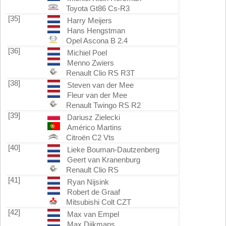
Toyota Gt86 Cs-R3
[35]
Harry Meijers
Hans Hengstman
Opel Ascona B 2.4
[36]
Michiel Poel
Menno Zwiers
Renault Clio RS R3T
[38]
Steven van der Mee
Fleur van der Mee
Renault Twingo RS R2
[39]
Dariusz Zielecki
Américo Martins
Citroën C2 Vts
[40]
Lieke Bouman-Dautzenberg
Geert van Kranenburg
Renault Clio RS
[41]
Ryan Nijsink
Robert de Graaf
Mitsubishi Colt CZT
[42]
Max van Empel
Max Dijkmans