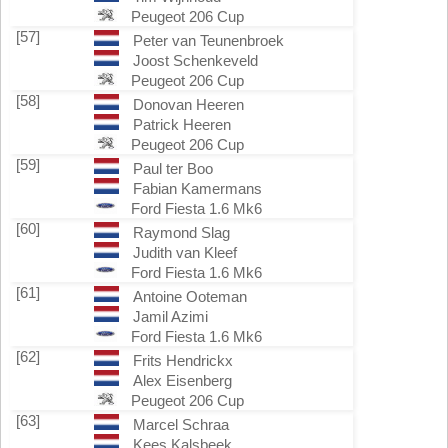
Peugeot 206 Cup
[57]
Peter van Teunenbroek
Joost Schenkeveld
Peugeot 206 Cup
[58]
Donovan Heeren
Patrick Heeren
Peugeot 206 Cup
[59]
Paul ter Boo
Fabian Kamermans
Ford Fiesta 1.6 Mk6
[60]
Raymond Slag
Judith van Kleef
Ford Fiesta 1.6 Mk6
[61]
Antoine Ooteman
Jamil Azimi
Ford Fiesta 1.6 Mk6
[62]
Frits Hendrickx
Alex Eisenberg
Peugeot 206 Cup
[63]
Marcel Schraa
Kees Kalsbeek