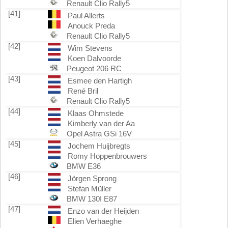
Renault Clio Rally5
[41]
Paul Allerts
Anouck Preda
Renault Clio Rally5
[42]
Wim Stevens
Koen Dalvoorde
Peugeot 206 RC
[43]
Esmee den Hartigh
René Bril
Renault Clio Rally5
[44]
Klaas Ohmstede
Kimberly van der Aa
Opel Astra GSi 16V
[45]
Jochem Huijbregts
Romy Hoppenbrouwers
BMW E36
[46]
Jörgen Sprong
Stefan Müller
BMW 130I E87
[47]
Enzo van der Heijden
Elien Verhaeghe