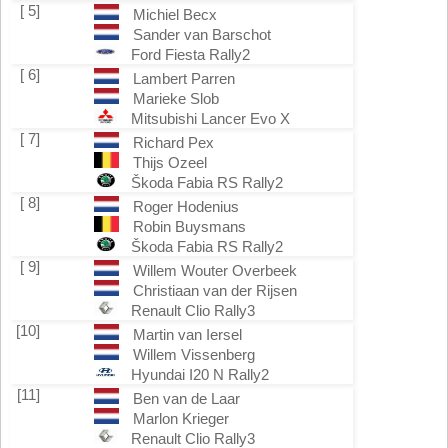
[ 5]
Michiel Becx
Sander van Barschot
Ford Fiesta Rally2
[ 6]
Lambert Parren
Marieke Slob
Mitsubishi Lancer Evo X
[ 7]
Richard Pex
Thijs Ozeel
Škoda Fabia RS Rally2
[ 8]
Roger Hodenius
Robin Buysmans
Škoda Fabia RS Rally2
[ 9]
Willem Wouter Overbeek
Christiaan van der Rijsen
Renault Clio Rally3
[10]
Martin van Iersel
Willem Vissenberg
Hyundai I20 N Rally2
[11]
Ben van de Laar
Marlon Krieger
Renault Clio Rally3