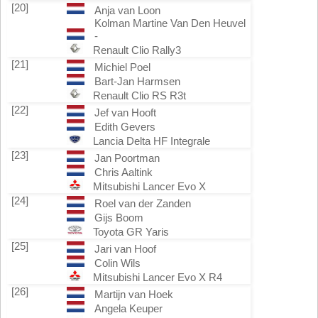
[20]
Anja van Loon
Kolman Martine Van Den Heuvel
-
Renault Clio Rally3
[21]
Michiel Poel
Bart-Jan Harmsen
Renault Clio RS R3t
[22]
Jef van Hooft
Edith Gevers
Lancia Delta HF Integrale
[23]
Jan Poortman
Chris Aaltink
Mitsubishi Lancer Evo X
[24]
Roel van der Zanden
Gijs Boom
Toyota GR Yaris
[25]
Jari van Hoof
Colin Wils
Mitsubishi Lancer Evo X R4
[26]
Martijn van Hoek
Angela Keuper