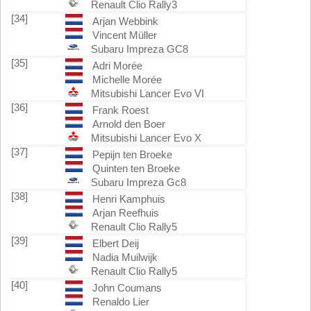
Renault Clio Rally3
[34]
Arjan Webbink
Vincent Müller
Subaru Impreza GC8
[35]
Adri Morée
Michelle Morée
Mitsubishi Lancer Evo VI
[36]
Frank Roest
Arnold den Boer
Mitsubishi Lancer Evo X
[37]
Pepijn ten Broeke
Quinten ten Broeke
Subaru Impreza Gc8
[38]
Henri Kamphuis
Arjan Reefhuis
Renault Clio Rally5
[39]
Elbert Deij
Nadia Muilwijk
Renault Clio Rally5
[40]
John Coumans
Renaldo Lier