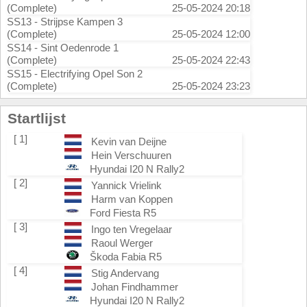
(Complete)
25-05-2024 20:18
SS13 - Strijpse Kampen 3
(Complete)
25-05-2024 12:00
SS14 - Sint Oedenrode 1
(Complete)
25-05-2024 22:43
SS15 - Electrifying Opel Son 2
(Complete)
25-05-2024 23:23
Startlijst
[ 1]
Kevin van Deijne
Hein Verschuuren
Hyundai I20 N Rally2
[ 2]
Yannick Vrielink
Harm van Koppen
Ford Fiesta R5
[ 3]
Ingo ten Vregelaar
Raoul Werger
Škoda Fabia R5
[ 4]
Stig Andervang
Johan Findhammer
Hyundai I20 N Rally2