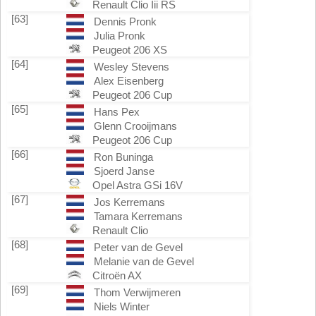
Renault Clio Iii RS
[63]
Dennis Pronk
Julia Pronk
Peugeot 206 XS
[64]
Wesley Stevens
Alex Eisenberg
Peugeot 206 Cup
[65]
Hans Pex
Glenn Crooijmans
Peugeot 206 Cup
[66]
Ron Buninga
Sjoerd Janse
Opel Astra GSi 16V
[67]
Jos Kerremans
Tamara Kerremans
Renault Clio
[68]
Peter van de Gevel
Melanie van de Gevel
Citroën AX
[69]
Thom Verwijmeren
Niels Winter