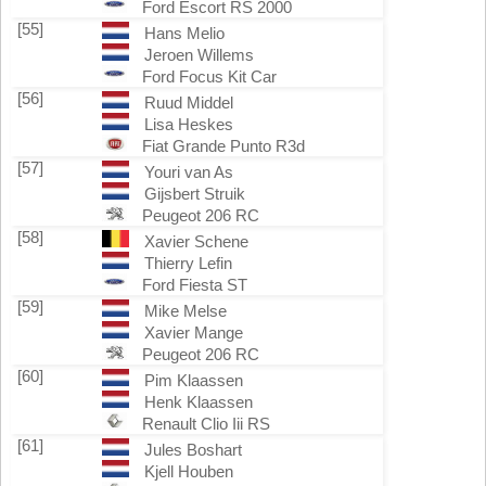
Ford Escort RS 2000
[55]
Hans Melio
Jeroen Willems
Ford Focus Kit Car
[56]
Ruud Middel
Lisa Heskes
Fiat Grande Punto R3d
[57]
Youri van As
Gijsbert Struik
Peugeot 206 RC
[58]
Xavier Schene
Thierry Lefin
Ford Fiesta ST
[59]
Mike Melse
Xavier Mange
Peugeot 206 RC
[60]
Pim Klaassen
Henk Klaassen
Renault Clio Iii RS
[61]
Jules Boshart
Kjell Houben