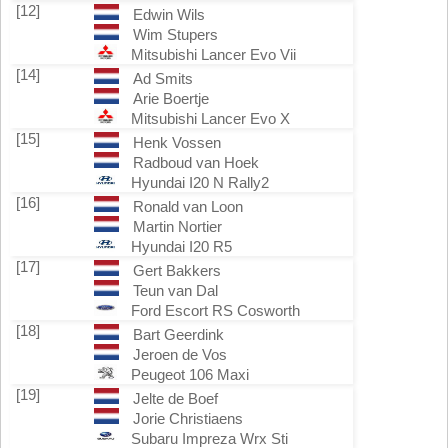
[12]
Edwin Wils
Wim Stupers
Mitsubishi Lancer Evo Vii
[14]
Ad Smits
Arie Boertje
Mitsubishi Lancer Evo X
[15]
Henk Vossen
Radboud van Hoek
Hyundai I20 N Rally2
[16]
Ronald van Loon
Martin Nortier
Hyundai I20 R5
[17]
Gert Bakkers
Teun van Dal
Ford Escort RS Cosworth
[18]
Bart Geerdink
Jeroen de Vos
Peugeot 106 Maxi
[19]
Jelte de Boef
Jorie Christiaens
Subaru Impreza Wrx Sti