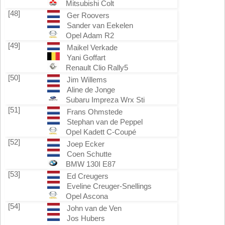
Mitsubishi Colt
[48]
Ger Roovers
Sander van Eekelen
Opel Adam R2
[49]
Maikel Verkade
Yani Goffart
Renault Clio Rally5
[50]
Jim Willems
Aline de Jonge
Subaru Impreza Wrx Sti
[51]
Frans Ohmstede
Stephan van de Peppel
Opel Kadett C-Coupé
[52]
Joep Ecker
Coen Schutte
BMW 130I E87
[53]
Ed Creugers
Eveline Creuger-Snellings
Opel Ascona
[54]
John van de Ven
Jos Hubers