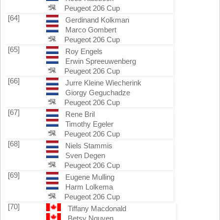
Peugeot 206 Cup
[64]
Gerdinand Kolkman
Marco Gombert
Peugeot 206 Cup
[65]
Roy Engels
Erwin Spreeuwenberg
Peugeot 206 Cup
[66]
Jurre Kleine Wiecherink
Giorgy Geguchadze
Peugeot 206 Cup
[67]
Rene Bril
Timothy Egeler
Peugeot 206 Cup
[68]
Niels Stammis
Sven Degen
Peugeot 206 Cup
[69]
Eugene Mulling
Harm Lolkema
Peugeot 206 Cup
[70]
Tiffany Macdonald
Betsy Nguyen