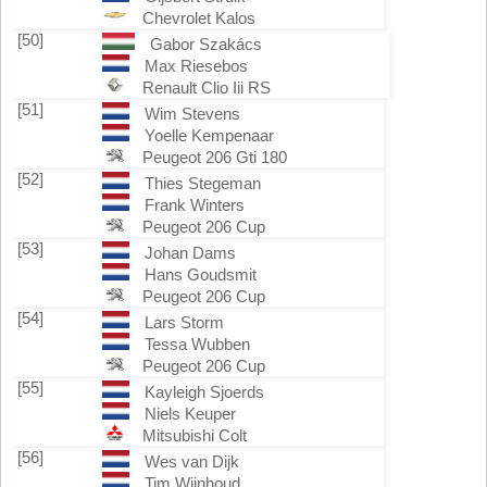
Chevrolet Kalos
[50]
Gabor Szakács
Max Riesebos
Renault Clio Iii RS
[51]
Wim Stevens
Yoelle Kempenaar
Peugeot 206 Gti 180
[52]
Thies Stegeman
Frank Winters
Peugeot 206 Cup
[53]
Johan Dams
Hans Goudsmit
Peugeot 206 Cup
[54]
Lars Storm
Tessa Wubben
Peugeot 206 Cup
[55]
Kayleigh Sjoerds
Niels Keuper
Mitsubishi Colt
[56]
Wes van Dijk
Tim Wijnhoud