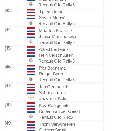
Renault Clio Rally5
[43]
Jip van Iersel
Xavier Mangé
Renault Clio Rally5
[44]
Maarten Baardse
Janjur Monshouwer
Renault Clio Rally5
[45]
Alfred Lenferink
Hein Verschuuren
Renault Clio Rally5
[46]
Piet Boensma
Rutger Baan
Renault Clio Rally5
[47]
Jan Gerssen Jr.
Sabrina Tielen
Chevrolet Kalos
[48]
Kay Roetgerink
Ruben van der Geest
Renault Clio Iii RS
[49]
Thom Verwijmeren
Gijsbert Struik