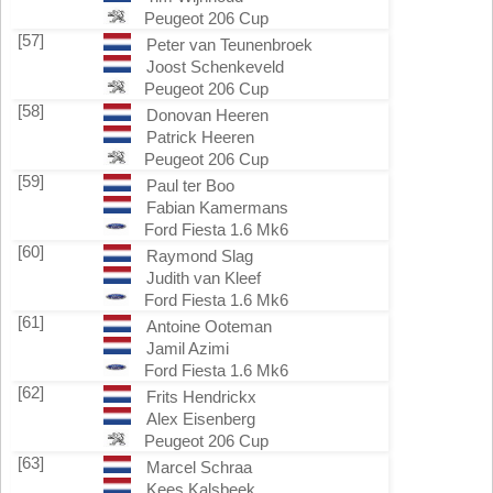
Peugeot 206 Cup
[57]
Peter van Teunenbroek
Joost Schenkeveld
Peugeot 206 Cup
[58]
Donovan Heeren
Patrick Heeren
Peugeot 206 Cup
[59]
Paul ter Boo
Fabian Kamermans
Ford Fiesta 1.6 Mk6
[60]
Raymond Slag
Judith van Kleef
Ford Fiesta 1.6 Mk6
[61]
Antoine Ooteman
Jamil Azimi
Ford Fiesta 1.6 Mk6
[62]
Frits Hendrickx
Alex Eisenberg
Peugeot 206 Cup
[63]
Marcel Schraa
Kees Kalsbeek