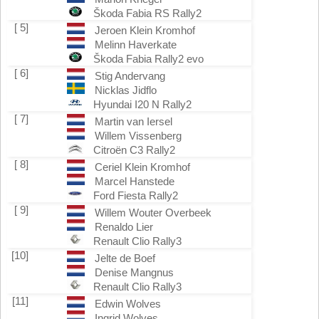
Škoda Fabia RS Rally2
[ 5]
Jeroen Klein Kromhof
Melinn Haverkate
Škoda Fabia Rally2 evo
[ 6]
Stig Andervang
Nicklas Jidflo
Hyundai I20 N Rally2
[ 7]
Martin van Iersel
Willem Vissenberg
Citroën C3 Rally2
[ 8]
Ceriel Klein Kromhof
Marcel Hanstede
Ford Fiesta Rally2
[ 9]
Willem Wouter Overbeek
Renaldo Lier
Renault Clio Rally3
[10]
Jelte de Boef
Denise Mangnus
Renault Clio Rally3
[11]
Edwin Wolves
Ingrid Wolves