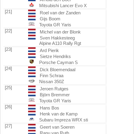
Mitsubishi Lancer Evo X
[21]
Roel van der Zanden
Gijs Boom
Toyota GR Yaris
[22]
Michel van der Blonk
Sven Hakkesteeg
Alpine A110 Rally Rgt
[23]
Ard Pierik
Sietze Hendriks
Porsche Cayman S
[24]
Dick Bloemendaal
Finn Schraa
Nissan 350Z
[25]
Jeroen Rutges
Björn Bremmer
Toyota GR Yaris
[26]
Hans Bos
Henk van de Kamp
Subaru Impreza WRX sti
[27]
Geert van Soeren
Ranu van Ruth