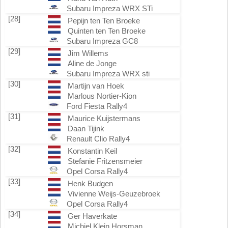
Subaru Impreza WRX STi
[28]
Pepijn ten Ten Broeke
Quinten ten Ten Broeke
Subaru Impreza GC8
[29]
Jim Willems
Aline de Jonge
Subaru Impreza WRX sti
[30]
Martijn van Hoek
Marlous Nortier-Kion
Ford Fiesta Rally4
[31]
Maurice Kuijstermans
Daan Tijink
Renault Clio Rally4
[32]
Konstantin Keil
Stefanie Fritzensmeier
Opel Corsa Rally4
[33]
Henk Budgen
Vivienne Weijs-Geuzebroek
Opel Corsa Rally4
[34]
Ger Haverkate
Michiel Klein Horsman