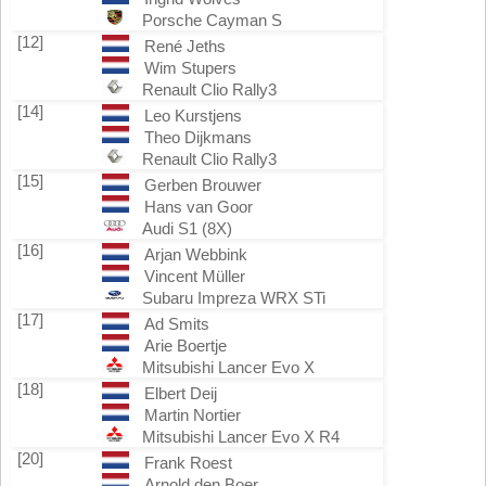
Porsche Cayman S
[12]
René Jeths
Wim Stupers
Renault Clio Rally3
[14]
Leo Kurstjens
Theo Dijkmans
Renault Clio Rally3
[15]
Gerben Brouwer
Hans van Goor
Audi S1 (8X)
[16]
Arjan Webbink
Vincent Müller
Subaru Impreza WRX STi
[17]
Ad Smits
Arie Boertje
Mitsubishi Lancer Evo X
[18]
Elbert Deij
Martin Nortier
Mitsubishi Lancer Evo X R4
[20]
Frank Roest
Arnold den Boer