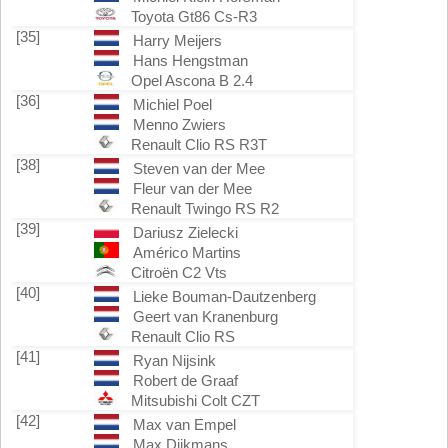
Toyota Gt86 Cs-R3
[35]
Harry Meijers
Hans Hengstman
Opel Ascona B 2.4
[36]
Michiel Poel
Menno Zwiers
Renault Clio RS R3T
[38]
Steven van der Mee
Fleur van der Mee
Renault Twingo RS R2
[39]
Dariusz Zielecki
Américo Martins
Citroën C2 Vts
[40]
Lieke Bouman-Dautzenberg
Geert van Kranenburg
Renault Clio RS
[41]
Ryan Nijsink
Robert de Graaf
Mitsubishi Colt CZT
[42]
Max van Empel
Max Dijkmans