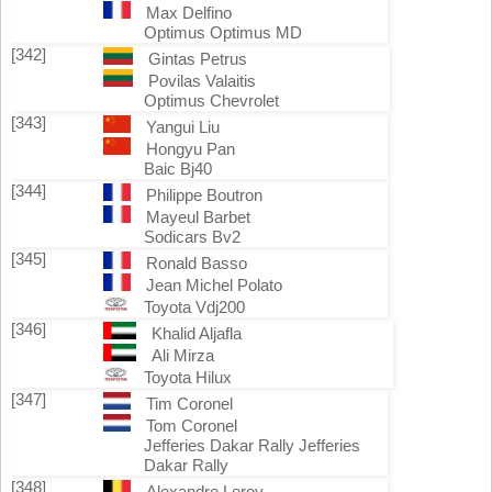
Max Delfino
Optimus Optimus MD
[342]
Gintas Petrus
Povilas Valaitis
Optimus Chevrolet
[343]
Yangui Liu
Hongyu Pan
Baic Bj40
[344]
Philippe Boutron
Mayeul Barbet
Sodicars Bv2
[345]
Ronald Basso
Jean Michel Polato
Toyota Vdj200
[346]
Khalid Aljafla
Ali Mirza
Toyota Hilux
[347]
Tim Coronel
Tom Coronel
Jefferies Dakar Rally Jefferies
Dakar Rally
[348]
Alexandre Leroy