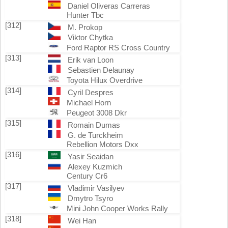
Daniel Oliveras Carreras
Hunter Tbc
[312]
M. Prokop
Viktor Chytka
Ford Raptor RS Cross Country
[313]
Erik van Loon
Sebastien Delaunay
Toyota Hilux Overdrive
[314]
Cyril Despres
Michael Horn
Peugeot 3008 Dkr
[315]
Romain Dumas
G. de Turckheim
Rebellion Motors Dxx
[316]
Yasir Seaidan
Alexey Kuzmich
Century Cr6
[317]
Vladimir Vasilyev
Dmytro Tsyro
Mini John Cooper Works Rally
[318]
Wei Han