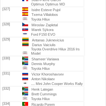
Optimus Optimus MD
[327]
Isidre Esteve Pujol
Txema Villalobos
Toyota Hilux
[328]
Miroslav Zapletal
Marek Sýkora
Ford F150 EVO
[329]
Antanas Juknevicius
Darius Vaiciulis
Toyota Overdrive Hilux 2016 Irs
Model
[330]
Shameer Variawa
Dennis Murphy
Toyota Hilux
[331]
Victor Khoroshavsev
Anton Nikolaev
.... Mini John Cooper Works Rally
[332]
Henk Lategan
Brett Cummings
Toyota Hilux
[334]
Ricardo Porem