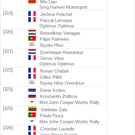
Min Liao
Smg Hanwei Motorsport
[319]
Jerôme Pelichet
Pascal Larroque
Optimus Optimus
[320]
Benediktas Vanagas
Filipe Palmeiro
Toyota Hilux
[321]
Dominique Housieaux
Simon Vitse
Optimus Optimus
[322]
Ronan Chabot
Gilles Pillot
Toyota Hilux Overdrive
[323]
Denis Krotov
Konstantin Zhiltsov
Mini John Cooper Works Rally
[325]
Vaidotas Zala
Paulo Fiuza
Mini John Cooper Works Rally
[326]
Christian Lavieille
Jean-Pierre Garcin