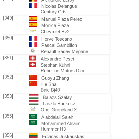
Nicolas Delangue
Century Cr6
[349]
Manuel Plaza Perez
Monica Plaza
Chevrolet Bv2
[350]
Herve Toscano
Pascal Gambillon
Renault Sadev Megane
[351]
Alexandre Pesci
Stephan Kuhni
Rebellion Motors Dxx
[352]
Guoyu Zhang
He Sha
Baic Bj40
[353]
Balazs Szalay
Laszló Bunkoczi
Opel Grandland X
[355]
Alabdalali Saleh
Mohammed Alnaim
Hummer H3
[356]
Edvinas Juskauskas