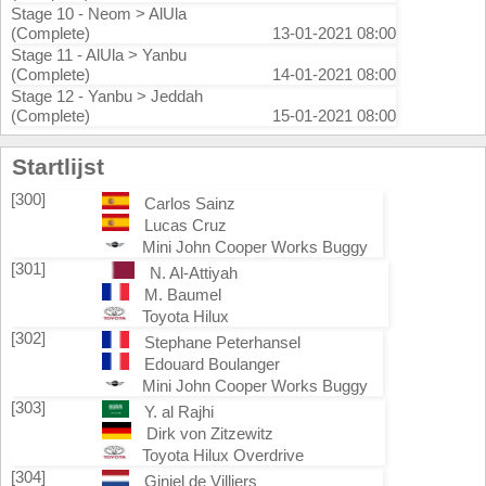
Stage 10 - Neom > AlUla
(Complete)
13-01-2021 08:00
Stage 11 - AlUla > Yanbu
(Complete)
14-01-2021 08:00
Stage 12 - Yanbu > Jeddah
(Complete)
15-01-2021 08:00
Startlijst
[300]
Carlos Sainz
Lucas Cruz
Mini John Cooper Works Buggy
[301]
N. Al-Attiyah
M. Baumel
Toyota Hilux
[302]
Stephane Peterhansel
Edouard Boulanger
Mini John Cooper Works Buggy
[303]
Y. al Rajhi
Dirk von Zitzewitz
Toyota Hilux Overdrive
[304]
Giniel de Villiers