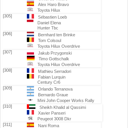
Alex Haro Bravo
Toyota Hilux
[305]
Sébastien Loeb
Daniel Elena
Hunter Tbc
[306]
Bernhard ten Brinke
Tom Colsoul
Toyota Hilux Overdrive
[307]
Jakub Przygonski
Timo Gottschalk
Toyota Hilux Overdrive
[308]
Mathieu Serradori
Fabian Lurquin
Century Cr6
[309]
Orlando Terranova
Bernardo Graue
Mini John Cooper Works Rally
[310]
Sheikh Khalid al Qassimi
Xavier Panseri
Peugeot 3008 Dkr
[311]
Nani Roma