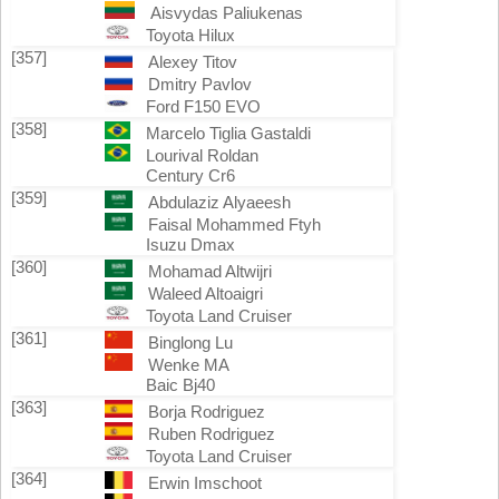
Aisvydas Paliukenas
Toyota Hilux
[357]
Alexey Titov
Dmitry Pavlov
Ford F150 EVO
[358]
Marcelo Tiglia Gastaldi
Lourival Roldan
Century Cr6
[359]
Abdulaziz Alyaeesh
Faisal Mohammed Ftyh
Isuzu Dmax
[360]
Mohamad Altwijri
Waleed Altoaigri
Toyota Land Cruiser
[361]
Binglong Lu
Wenke MA
Baic Bj40
[363]
Borja Rodriguez
Ruben Rodriguez
Toyota Land Cruiser
[364]
Erwin Imschoot