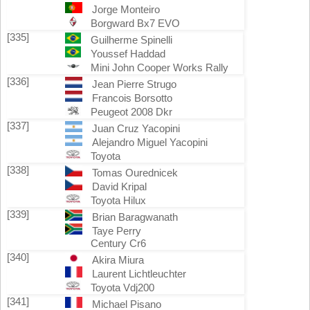
Jorge Monteiro
Borgward Bx7 EVO
[335]
Guilherme Spinelli
Youssef Haddad
Mini John Cooper Works Rally
[336]
Jean Pierre Strugo
Francois Borsotto
Peugeot 2008 Dkr
[337]
Juan Cruz Yacopini
Alejandro Miguel Yacopini
Toyota
[338]
Tomas Ourednicek
David Kripal
Toyota Hilux
[339]
Brian Baragwanath
Taye Perry
Century Cr6
[340]
Akira Miura
Laurent Lichtleuchter
Toyota Vdj200
[341]
Michael Pisano