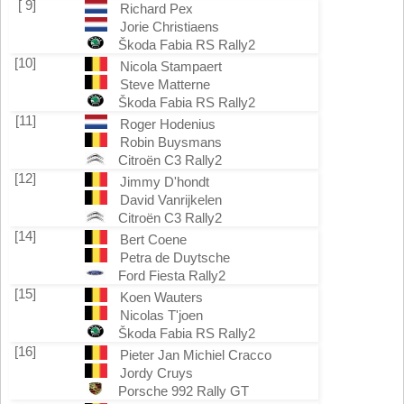
[ 9]
Richard Pex
Jorie Christiaens
Škoda Fabia RS Rally2
[10]
Nicola Stampaert
Steve Matterne
Škoda Fabia RS Rally2
[11]
Roger Hodenius
Robin Buysmans
Citroën C3 Rally2
[12]
Jimmy D'hondt
David Vanrijkelen
Citroën C3 Rally2
[14]
Bert Coene
Petra de Duytsche
Ford Fiesta Rally2
[15]
Koen Wauters
Nicolas T'joen
Škoda Fabia RS Rally2
[16]
Pieter Jan Michiel Cracco
Jordy Cruys
Porsche 992 Rally GT