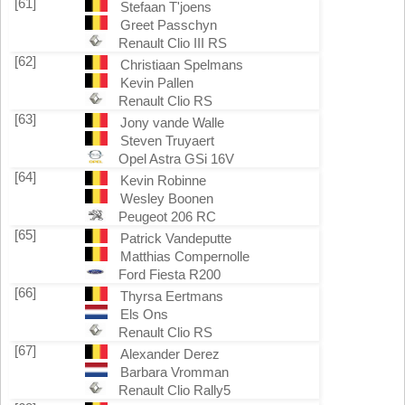
[61]
Stefaan T'joens
Greet Passchyn
Renault Clio III RS
[62]
Christiaan Spelmans
Kevin Pallen
Renault Clio RS
[63]
Jony vande Walle
Steven Truyaert
Opel Astra GSi 16V
[64]
Kevin Robinne
Wesley Boonen
Peugeot 206 RC
[65]
Patrick Vandeputte
Matthias Compernolle
Ford Fiesta R200
[66]
Thyrsa Eertmans
Els Ons
Renault Clio RS
[67]
Alexander Derez
Barbara Vromman
Renault Clio Rally5