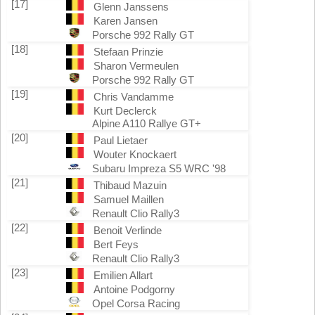
[17]
Glenn Janssens
Karen Jansen
Porsche 992 Rally GT
[18]
Stefaan Prinzie
Sharon Vermeulen
Porsche 992 Rally GT
[19]
Chris Vandamme
Kurt Declerck
Alpine A110 Rallye GT+
[20]
Paul Lietaer
Wouter Knockaert
Subaru Impreza S5 WRC '98
[21]
Thibaud Mazuin
Samuel Maillen
Renault Clio Rally3
[22]
Benoit Verlinde
Bert Feys
Renault Clio Rally3
[23]
Emilien Allart
Antoine Podgorny
Opel Corsa Racing