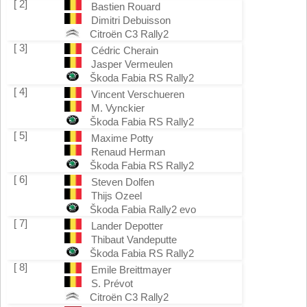
[ 2]
Bastien Rouard
Dimitri Debuisson
Citroën C3 Rally2
[ 3]
Cédric Cherain
Jasper Vermeulen
Škoda Fabia RS Rally2
[ 4]
Vincent Verschueren
M. Vynckier
Škoda Fabia RS Rally2
[ 5]
Maxime Potty
Renaud Herman
Škoda Fabia RS Rally2
[ 6]
Steven Dolfen
Thijs Ozeel
Škoda Fabia Rally2 evo
[ 7]
Lander Depotter
Thibaut Vandeputte
Škoda Fabia RS Rally2
[ 8]
Emile Breittmayer
S. Prévot
Citroën C3 Rally2