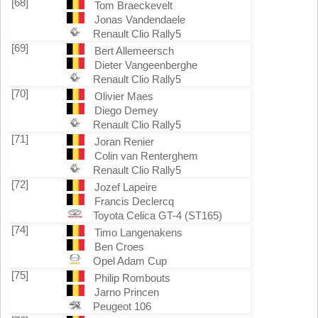
[68]
Tom Braeckevelt
Jonas Vandendaele
Renault Clio Rally5
[69]
Bert Allemeersch
Dieter Vangeenberghe
Renault Clio Rally5
[70]
Olivier Maes
Diego Demey
Renault Clio Rally5
[71]
Joran Renier
Colin van Renterghem
Renault Clio Rally5
[72]
Jozef Lapeire
Francis Declercq
Toyota Celica GT-4 (ST165)
[74]
Timo Langenakens
Ben Croes
Opel Adam Cup
[75]
Philip Rombouts
Jarno Princen
Peugeot 106