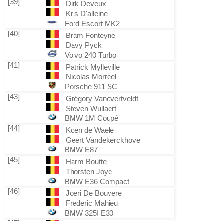
[39]
Dirk Deveux
Kris D'alleine
Ford Escort MK2
[40]
Bram Fonteyne
Davy Pyck
Volvo 240 Turbo
[41]
Patrick Mylleville
Nicolas Morreel
Porsche 911 SC
[43]
Grégory Vanovertveldt
Steven Wullaert
BMW 1M Coupé
[44]
Koen de Waele
Geert Vandekerckhove
BMW E87
[45]
Harm Boutte
Thorsten Joye
BMW E36 Compact
[46]
Joeri De Bouvere
Frederic Mahieu
BMW 325I E30