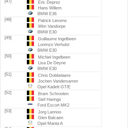
[47]
Eric Deprez
Hans Willem
BMW E36
[48]
Patrick Lievens
Wim Vandorpe
BMW E30
[49]
Guillaume Ingelbeen
Lorenzo Verhulst
BMW E30
[50]
Michiel Ingelbeen
Lisa De Deyne
BMW E30
[51]
Chris Dobbelaere
Jochen Vandersarren
Opel Kadett GT/E
[52]
Bram Schrooten
Stef Harings
Ford Escort MK2
[53]
Jorg Lannoo
Glen Balcaen
Opel Manta A