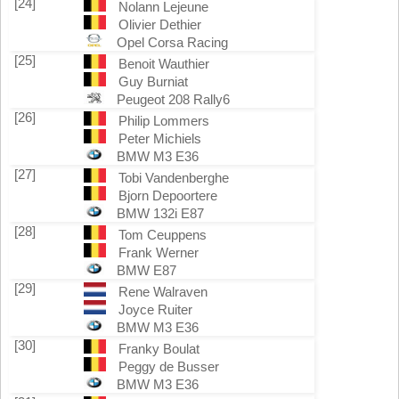
[24]
Nolann Lejeune
Olivier Dethier
Opel Corsa Racing
[25]
Benoit Wauthier
Guy Burniat
Peugeot 208 Rally6
[26]
Philip Lommers
Peter Michiels
BMW M3 E36
[27]
Tobi Vandenberghe
Bjorn Depoortere
BMW 132i E87
[28]
Tom Ceuppens
Frank Werner
BMW E87
[29]
Rene Walraven
Joyce Ruiter
BMW M3 E36
[30]
Franky Boulat
Peggy de Busser
BMW M3 E36