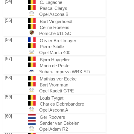
[54]
C. Lagache
Pascal Clarys
Opel Ascona B
[55]
Bart Vingerhoedt
Celine Roelens
Porsche 911 SC
[56]
Olivier Breittmayer
Pierre Sibille
Opel Manta 400
[57]
Bjorn Huygelier
Mario de Pestel
Subaru Impreza WRX STi
[58]
Mathias ver Eecke
Bart Vromman
Opel Kadett GT/E
[59]
Louis Tytgat
Charles Debrabandere
Opel Ascona A
[60]
Ger Roovers
Sander van Eekelen
Opel Adam R2