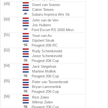
[49]
Geert van Soeren
Calvin Teiwes
Subaru Impreza Wrx Sti
[50]
John van de Ven
Jos Huibers
Ford Escort RS 2000 Mkvi
[51]
Youri van As
Gijsbert Struik
Peugeot 206 RC
[52]
Rudy Schenkeveld
Joost Schenkeveld
Peugeot 206 Cup
[54]
Jack Stegehuis
Martine Mollink
Peugeot 206 Cup
[55]
Peter van Teunenbroek
Bryan Lammertink
Peugeot 206 Cup
[56]
Rick Zelen
Wilmar Zelen
Peugeot 206 Cup