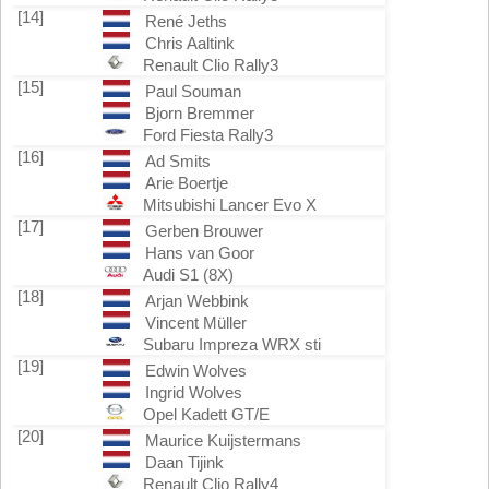
[14]
René Jeths
Chris Aaltink
Renault Clio Rally3
[15]
Paul Souman
Bjorn Bremmer
Ford Fiesta Rally3
[16]
Ad Smits
Arie Boertje
Mitsubishi Lancer Evo X
[17]
Gerben Brouwer
Hans van Goor
Audi S1 (8X)
[18]
Arjan Webbink
Vincent Müller
Subaru Impreza WRX sti
[19]
Edwin Wolves
Ingrid Wolves
Opel Kadett GT/E
[20]
Maurice Kuijstermans
Daan Tijink
Renault Clio Rally4