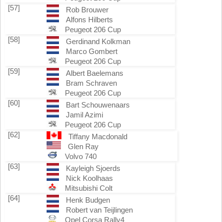
[57]
Rob Brouwer
Alfons Hilberts
Peugeot 206 Cup
[58]
Gerdinand Kolkman
Marco Gombert
Peugeot 206 Cup
[59]
Albert Baelemans
Bram Schraven
Peugeot 206 Cup
[60]
Bart Schouwenaars
Jamil Azimi
Peugeot 206 Cup
[62]
Tiffany Macdonald
Glen Ray
Volvo 740
[63]
Kayleigh Sjoerds
Nick Koolhaas
Mitsubishi Colt
[64]
Henk Budgen
Robert van Teijlingen
Opel Corsa Rally4