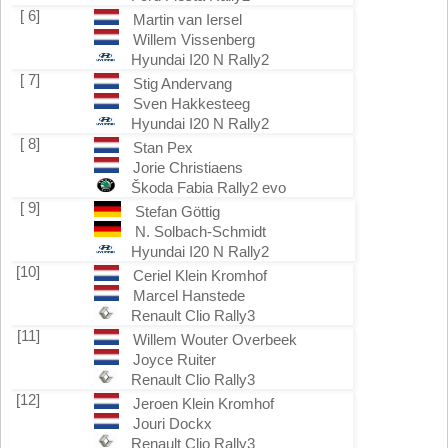
[ 6]
Martin van Iersel
Willem Vissenberg
Hyundai I20 N Rally2
[ 7]
Stig Andervang
Sven Hakkesteeg
Hyundai I20 N Rally2
[ 8]
Stan Pex
Jorie Christiaens
Škoda Fabia Rally2 evo
[ 9]
Stefan Göttig
N. Solbach-Schmidt
Hyundai I20 N Rally2
[10]
Ceriel Klein Kromhof
Marcel Hanstede
Renault Clio Rally3
[11]
Willem Wouter Overbeek
Joyce Ruiter
Renault Clio Rally3
[12]
Jeroen Klein Kromhof
Jouri Dockx
Renault Clio Rally3