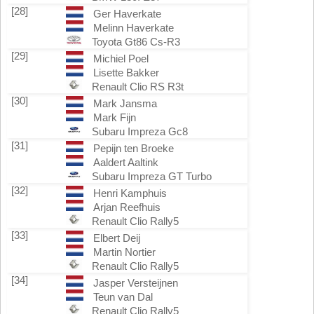
[28]
Ger Haverkate
Melinn Haverkate
Toyota Gt86 Cs-R3
[29]
Michiel Poel
Lisette Bakker
Renault Clio RS R3t
[30]
Mark Jansma
Mark Fijn
Subaru Impreza Gc8
[31]
Pepijn ten Broeke
Aaldert Aaltink
Subaru Impreza GT Turbo
[32]
Henri Kamphuis
Arjan Reefhuis
Renault Clio Rally5
[33]
Elbert Deij
Martin Nortier
Renault Clio Rally5
[34]
Jasper Versteijnen
Teun van Dal
Renault Clio Rally5