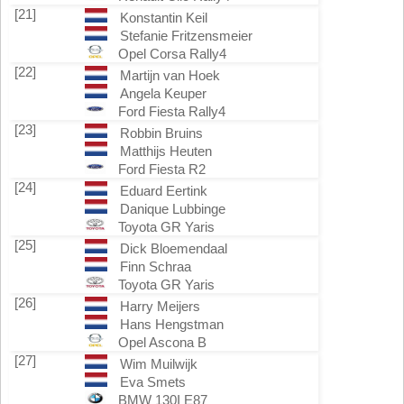
[21]
Konstantin Keil
Stefanie Fritzensmeier
Opel Corsa Rally4
[22]
Martijn van Hoek
Angela Keuper
Ford Fiesta Rally4
[23]
Robbin Bruins
Matthijs Heuten
Ford Fiesta R2
[24]
Eduard Eertink
Danique Lubbinge
Toyota GR Yaris
[25]
Dick Bloemendaal
Finn Schraa
Toyota GR Yaris
[26]
Harry Meijers
Hans Hengstman
Opel Ascona B
[27]
Wim Muilwijk
Eva Smets
BMW 130I E87