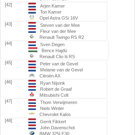
[42]
Arjen Kamer
Ton Kamer
Opel Astra GSi 16V
[43]
Steven van der Mee
Fleur van der Mee
Renault Twingo RS R2
[44]
Sven Degen
Bence Hajdú
Renault Clio Iii RS
[45]
Peter van de Gevel
Melanie van de Gevel
Citroën AX
[46]
Ryan Nijsink
Robert de Graaf
Mitsubishi Colt
[47]
Thom Verwijmeren
Niels Winter
Chevrolet Kalos
[48]
Gerrit Fikkert
John Davenschot
BMW 325I E30