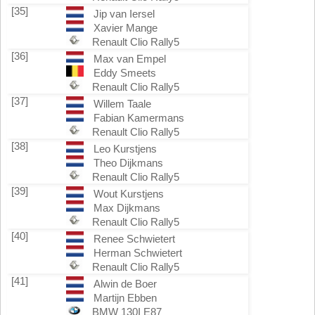
[35]
Jip van Iersel
Xavier Mange
Renault Clio Rally5
[36]
Max van Empel
Eddy Smeets
Renault Clio Rally5
[37]
Willem Taale
Fabian Kamermans
Renault Clio Rally5
[38]
Leo Kurstjens
Theo Dijkmans
Renault Clio Rally5
[39]
Wout Kurstjens
Max Dijkmans
Renault Clio Rally5
[40]
Renee Schwietert
Herman Schwietert
Renault Clio Rally5
[41]
Alwin de Boer
Martijn Ebben
BMW 130I E87