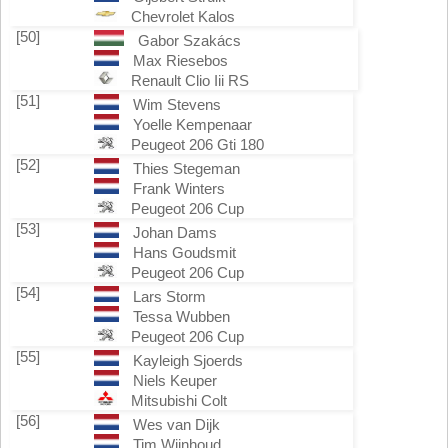
Chevrolet Kalos
[50]
Gabor Szakács
Max Riesebos
Renault Clio Iii RS
[51]
Wim Stevens
Yoelle Kempenaar
Peugeot 206 Gti 180
[52]
Thies Stegeman
Frank Winters
Peugeot 206 Cup
[53]
Johan Dams
Hans Goudsmit
Peugeot 206 Cup
[54]
Lars Storm
Tessa Wubben
Peugeot 206 Cup
[55]
Kayleigh Sjoerds
Niels Keuper
Mitsubishi Colt
[56]
Wes van Dijk
Tim Wijnhoud