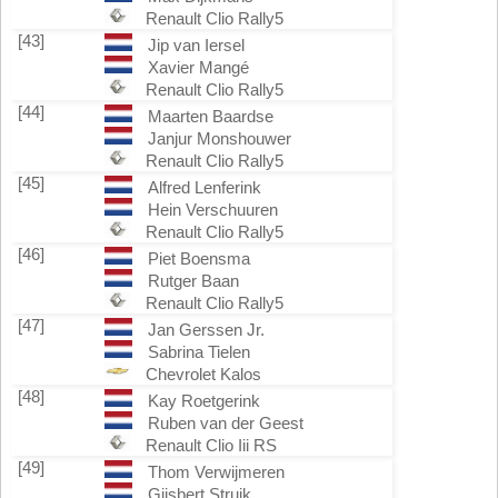
Renault Clio Rally5
[43]
Jip van Iersel
Xavier Mangé
Renault Clio Rally5
[44]
Maarten Baardse
Janjur Monshouwer
Renault Clio Rally5
[45]
Alfred Lenferink
Hein Verschuuren
Renault Clio Rally5
[46]
Piet Boensma
Rutger Baan
Renault Clio Rally5
[47]
Jan Gerssen Jr.
Sabrina Tielen
Chevrolet Kalos
[48]
Kay Roetgerink
Ruben van der Geest
Renault Clio Iii RS
[49]
Thom Verwijmeren
Gijsbert Struik