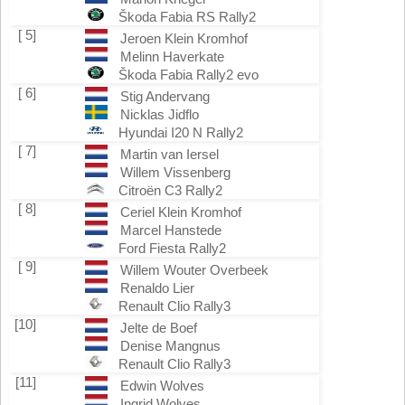
Škoda Fabia RS Rally2
[ 5]
Jeroen Klein Kromhof
Melinn Haverkate
Škoda Fabia Rally2 evo
[ 6]
Stig Andervang
Nicklas Jidflo
Hyundai I20 N Rally2
[ 7]
Martin van Iersel
Willem Vissenberg
Citroën C3 Rally2
[ 8]
Ceriel Klein Kromhof
Marcel Hanstede
Ford Fiesta Rally2
[ 9]
Willem Wouter Overbeek
Renaldo Lier
Renault Clio Rally3
[10]
Jelte de Boef
Denise Mangnus
Renault Clio Rally3
[11]
Edwin Wolves
Ingrid Wolves