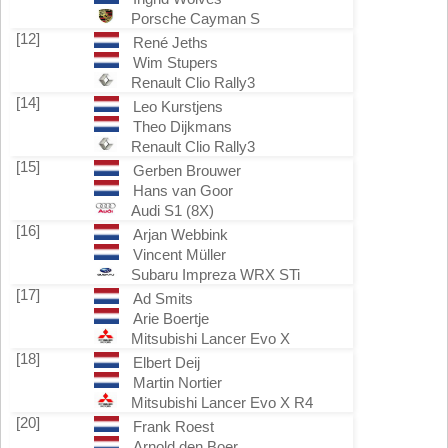
Porsche Cayman S
[12]
René Jeths
Wim Stupers
Renault Clio Rally3
[14]
Leo Kurstjens
Theo Dijkmans
Renault Clio Rally3
[15]
Gerben Brouwer
Hans van Goor
Audi S1 (8X)
[16]
Arjan Webbink
Vincent Müller
Subaru Impreza WRX STi
[17]
Ad Smits
Arie Boertje
Mitsubishi Lancer Evo X
[18]
Elbert Deij
Martin Nortier
Mitsubishi Lancer Evo X R4
[20]
Frank Roest
Arnold den Boer