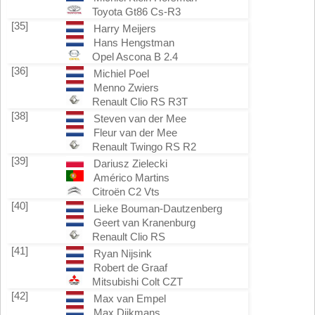
Toyota Gt86 Cs-R3
[35]
Harry Meijers
Hans Hengstman
Opel Ascona B 2.4
[36]
Michiel Poel
Menno Zwiers
Renault Clio RS R3T
[38]
Steven van der Mee
Fleur van der Mee
Renault Twingo RS R2
[39]
Dariusz Zielecki
Américo Martins
Citroën C2 Vts
[40]
Lieke Bouman-Dautzenberg
Geert van Kranenburg
Renault Clio RS
[41]
Ryan Nijsink
Robert de Graaf
Mitsubishi Colt CZT
[42]
Max van Empel
Max Dijkmans