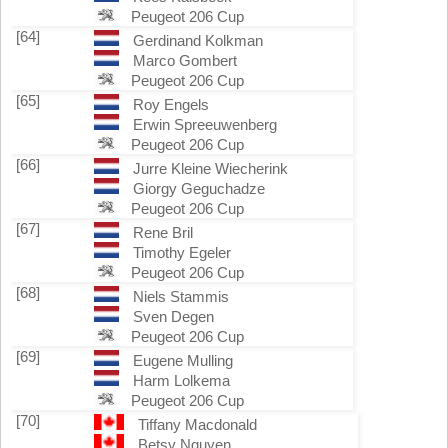
Peugeot 206 Cup
[64]
Gerdinand Kolkman
Marco Gombert
Peugeot 206 Cup
[65]
Roy Engels
Erwin Spreeuwenberg
Peugeot 206 Cup
[66]
Jurre Kleine Wiecherink
Giorgy Geguchadze
Peugeot 206 Cup
[67]
Rene Bril
Timothy Egeler
Peugeot 206 Cup
[68]
Niels Stammis
Sven Degen
Peugeot 206 Cup
[69]
Eugene Mulling
Harm Lolkema
Peugeot 206 Cup
[70]
Tiffany Macdonald
Betsy Nguyen