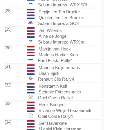
Subaru Impreza WRX STi
[28]
Pepijn ten Ten Broeke
Quinten ten Ten Broeke
Subaru Impreza GC8
[29]
Jim Willems
Aline de Jonge
Subaru Impreza WRX sti
[30]
Martijn van Hoek
Marlous Nortier-Kion
Ford Fiesta Rally4
[31]
Maurice Kuijstermans
Daan Tijink
Renault Clio Rally4
[32]
Konstantin Keil
Stefanie Fritzensmeier
Opel Corsa Rally4
[33]
Henk Budgen
Vivienne Weijs-Geuzebroek
Opel Corsa Rally4
[34]
Ger Haverkate
Michiel Klein Horsman