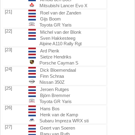
Mitsubishi Lancer Evo X
[21]
Roel van der Zanden
Gijs Boom
Toyota GR Yaris
[22]
Michel van der Blonk
Sven Hakkesteeg
Alpine A110 Rally Rgt
[23]
Ard Pierik
Sietze Hendriks
Porsche Cayman S
[24]
Dick Bloemendaal
Finn Schraa
Nissan 350Z
[25]
Jeroen Rutges
Björn Bremmer
Toyota GR Yaris
[26]
Hans Bos
Henk van de Kamp
Subaru Impreza WRX sti
[27]
Geert van Soeren
Ranu van Ruth