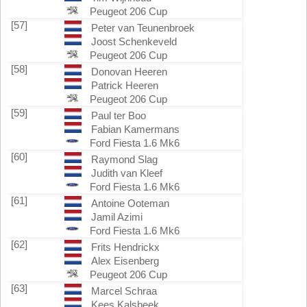
Peugeot 206 Cup
[57]
Peter van Teunenbroek
Joost Schenkeveld
Peugeot 206 Cup
[58]
Donovan Heeren
Patrick Heeren
Peugeot 206 Cup
[59]
Paul ter Boo
Fabian Kamermans
Ford Fiesta 1.6 Mk6
[60]
Raymond Slag
Judith van Kleef
Ford Fiesta 1.6 Mk6
[61]
Antoine Ooteman
Jamil Azimi
Ford Fiesta 1.6 Mk6
[62]
Frits Hendrickx
Alex Eisenberg
Peugeot 206 Cup
[63]
Marcel Schraa
Kees Kalsbeek