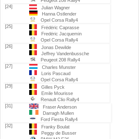
Peugeot 208 Rally4
[24]
Julian Wagner
Hanna Ostlender
Opel Corsa Rally4
[25]
Frédéric Caprasse
Fredéric Jacquemin
Opel Corsa Rally4
[26]
Jonas Dewilde
Jeffrey Vandenbussche
Peugeot 208 Rally4
[27]
Charles Munster
Loris Pascaud
Opel Corsa Rally4
[29]
Gilles Pyck
Emile Mourisse
Renault Clio Rally4
[31]
Fraser Anderson
Darragh Mullen
Ford Fiesta Rally4
[32]
Franky Boulat
Peggy de Busser