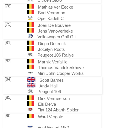
Citroën Saxo
[78]
Mathias ver Eecke
Bart Vromman
Opel Kadett C
[79]
Joeri De Bouvere
Jens Vanoverbeke
Volkswagen Golf Gti
[81]
Diego Decrock
Jocelyn Rodts
Peugeot 106 Rallye
[82]
Marnix Verfaillie
Thomas Vandekerkhove
Mini John Cooper Works
[84]
Scott Barnes
Andy Hall
Peugeot 106
[89]
Dirk Vermeersch
Els Delva
Fiat 124 Abarth Spider
[90]
Ward Vergote
Ford Escort Mk2