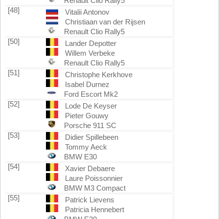
Renault Clio Rally5
[48]
Vitalii Antonov
Christiaan van der Rijsen
Renault Clio Rally5
[50]
Lander Depotter
Willem Verbeke
Renault Clio Rally5
[51]
Christophe Kerkhove
Isabel Durnez
Ford Escort Mk2
[52]
Lode De Keyser
Pieter Gouwy
Porsche 911 SC
[53]
Didier Spillebeen
Tommy Aeck
BMW E30
[54]
Xavier Debaere
Laure Poissonnier
BMW M3 Compact
[55]
Patrick Lievens
Patricia Hennebert