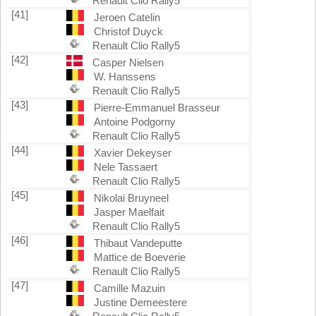
Renault Clio Rally5
[41]
Jeroen Catelin
Christof Duyck
Renault Clio Rally5
[42]
Casper Nielsen
W. Hanssens
Renault Clio Rally5
[43]
Pierre-Emmanuel Brasseur
Antoine Podgorny
Renault Clio Rally5
[44]
Xavier Dekeyser
Nele Tassaert
Renault Clio Rally5
[45]
Nikolai Bruyneel
Jasper Maelfait
Renault Clio Rally5
[46]
Thibaut Vandeputte
Mattice de Boeverie
Renault Clio Rally5
[47]
Camille Mazuin
Justine Demeestere