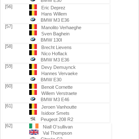
BMW E30
[56]
Eric Deprez
Hans Willem
BMW M3 E36
[57]
Manolito Verhaeghe
Sven Baghein
BMW 130I
[58]
Brecht Lievens
Nico Hoflack
BMW M3 E36
[59]
Devy Demuynck
Hannes Vervaeke
BMW E30
[60]
Benoit Cornette
Willem Verstraete
BMW M3 E46
[61]
Jeroen Vanhoutte
Isidoor Smets
Peugeot 208 R2
[62]
Niall O'sullivan
Val Thompson