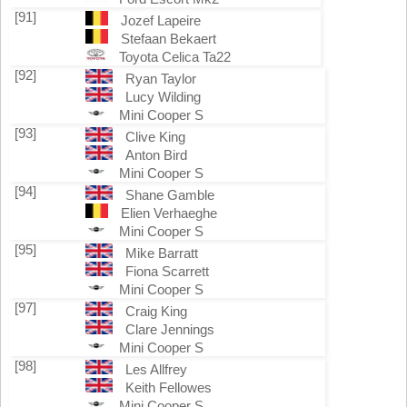
[91]
Jozef Lapeire
Stefaan Bekaert
Toyota Celica Ta22
[92]
Ryan Taylor
Lucy Wilding
Mini Cooper S
[93]
Clive King
Anton Bird
Mini Cooper S
[94]
Shane Gamble
Elien Verhaeghe
Mini Cooper S
[95]
Mike Barratt
Fiona Scarrett
Mini Cooper S
[97]
Craig King
Clare Jennings
Mini Cooper S
[98]
Les Allfrey
Keith Fellowes
Mini Cooper S