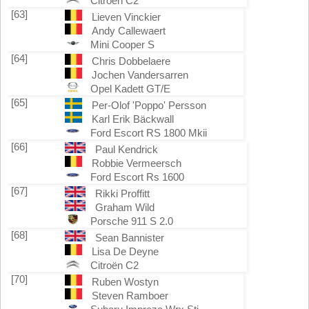
Citroën C2
[63]
Lieven Vinckier
Andy Callewaert
Mini Cooper S
[64]
Chris Dobbelaere
Jochen Vandersarren
Opel Kadett GT/E
[65]
Per-Olof 'Poppo' Persson
Karl Erik Bäckwall
Ford Escort RS 1800 Mkii
[66]
Paul Kendrick
Robbie Vermeersch
Ford Escort Rs 1600
[67]
Rikki Proffitt
Graham Wild
Porsche 911 S 2.0
[68]
Sean Bannister
Lisa De Deyne
Citroën C2
[70]
Ruben Wostyn
Steven Ramboer