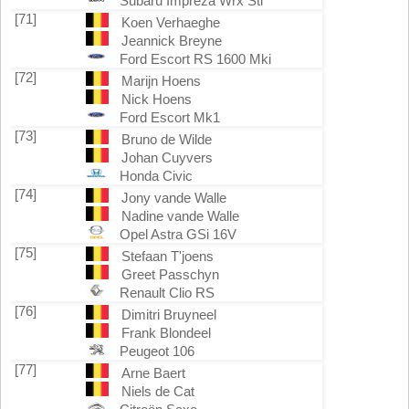
Subaru Impreza Wrx Sti
[71]
Koen Verhaeghe
Jeannick Breyne
Ford Escort RS 1600 Mki
[72]
Marijn Hoens
Nick Hoens
Ford Escort Mk1
[73]
Bruno de Wilde
Johan Cuyvers
Honda Civic
[74]
Jony vande Walle
Nadine vande Walle
Opel Astra GSi 16V
[75]
Stefaan T'joens
Greet Passchyn
Renault Clio RS
[76]
Dimitri Bruyneel
Frank Blondeel
Peugeot 106
[77]
Arne Baert
Niels de Cat