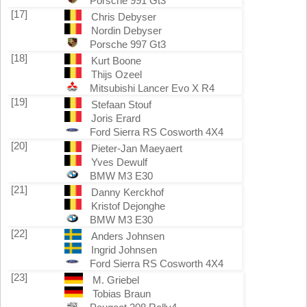
Porsche 991 Gt3
[17]
Chris Debyser
Nordin Debyser
Porsche 997 Gt3
[18]
Kurt Boone
Thijs Ozeel
Mitsubishi Lancer Evo X R4
[19]
Stefaan Stouf
Joris Erard
Ford Sierra RS Cosworth 4X4
[20]
Pieter-Jan Maeyaert
Yves Dewulf
BMW M3 E30
[21]
Danny Kerckhof
Kristof Dejonghe
BMW M3 E30
[22]
Anders Johnsen
Ingrid Johnsen
Ford Sierra RS Cosworth 4X4
[23]
M. Griebel
Tobias Braun