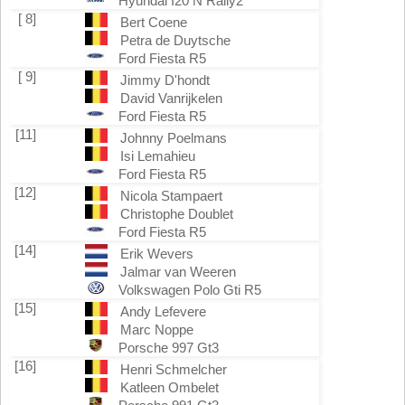
Hyundai I20 N Rally2
[ 8]
Bert Coene
Petra de Duytsche
Ford Fiesta R5
[ 9]
Jimmy D'hondt
David Vanrijkelen
Ford Fiesta R5
[11]
Johnny Poelmans
Isi Lemahieu
Ford Fiesta R5
[12]
Nicola Stampaert
Christophe Doublet
Ford Fiesta R5
[14]
Erik Wevers
Jalmar van Weeren
Volkswagen Polo Gti R5
[15]
Andy Lefevere
Marc Noppe
Porsche 997 Gt3
[16]
Henri Schmelcher
Katleen Ombelet