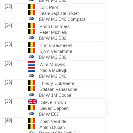
BMW M3 E36
[33]
Loïc Pirot
Jean-Baptiste Bodet
BMW M3 E46 Compact
[34]
Philip Lommers
Peter Michiels
BMW M3 E36
[35]
Kurt Braeckevelt
Bjorn Verhamme
BMW M3 E36
[36]
Wim Muilwijk
Nadia Muilwijk
BMW M3 E46
[38]
Thierry Cokelaere
Stefaan Vanassche
BMW 1M Coupé
[39]
Steve Brown
Lieven Capoen
BMW E87
[40]
Koen Verlinde
Anton Dupan