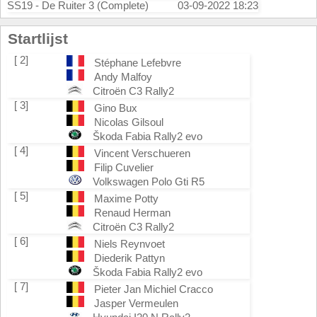
SS19 - De Ruiter 3 (Complete)
03-09-2022 18:23
Startlijst
[ 2]
Stéphane Lefebvre
Andy Malfoy
Citroën C3 Rally2
[ 3]
Gino Bux
Nicolas Gilsoul
Škoda Fabia Rally2 evo
[ 4]
Vincent Verschueren
Filip Cuvelier
Volkswagen Polo Gti R5
[ 5]
Maxime Potty
Renaud Herman
Citroën C3 Rally2
[ 6]
Niels Reynvoet
Diederik Pattyn
Škoda Fabia Rally2 evo
[ 7]
Pieter Jan Michiel Cracco
Jasper Vermeulen