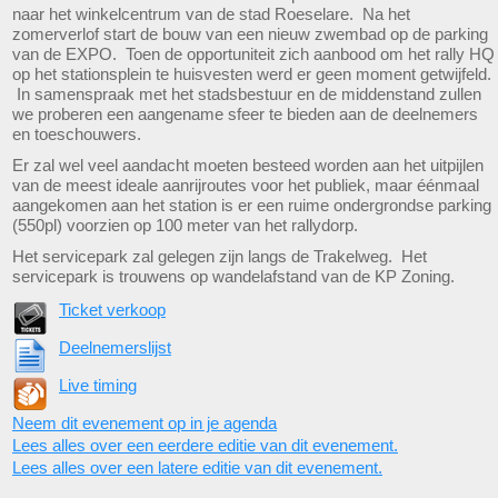
naar het winkelcentrum van de stad Roeselare. Na het
zomerverlof start de bouw van een nieuw zwembad op de parking
van de EXPO. Toen de opportuniteit zich aanbood om het rally HQ
op het stationsplein te huisvesten werd er geen moment getwijfeld.
In samenspraak met het stadsbestuur en de middenstand zullen
we proberen een aangename sfeer te bieden aan de deelnemers
en toeschouwers.
Er zal wel veel aandacht moeten besteed worden aan het uitpijlen
van de meest ideale aanrijroutes voor het publiek, maar éénmaal
aangekomen aan het station is er een ruime ondergrondse parking
(550pl) voorzien op 100 meter van het rallydorp.
Het servicepark zal gelegen zijn langs de Trakelweg. Het
servicepark is trouwens op wandelafstand van de KP Zoning.
Ticket verkoop
Deelnemerslijst
Live timing
Neem dit evenement op in je agenda
Lees alles over een eerdere editie van dit evenement.
Lees alles over een latere editie van dit evenement.