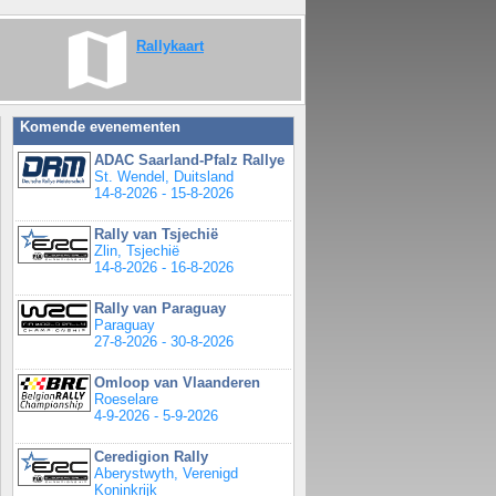
Rallykaart
Komende evenementen
ADAC Saarland-Pfalz Rallye
St. Wendel, Duitsland
14-8-2026 - 15-8-2026
Rally van Tsjechië
Zlin, Tsjechië
14-8-2026 - 16-8-2026
Rally van Paraguay
Paraguay
27-8-2026 - 30-8-2026
Omloop van Vlaanderen
Roeselare
4-9-2026 - 5-9-2026
Ceredigion Rally
Aberystwyth, Verenigd
Koninkrijk