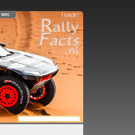
[
Log In
]