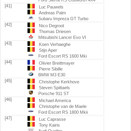
[41]
Luc Pauwels
Andreas Palm
Subaru Impreza GT Turbo
[42]
Nico Degroot
Thomas Driesen
Mitsubishi Lancer Evo VI
[43]
Koen Verhaeghe
Stijn Aper
Ford Escort RS 1600 Mki
[44]
Olivier Breittmayer
Pierre Sibille
BMW M3 E30
[45]
Christophe Kerkhove
Steven Spittaels
Porsche 911 ST
[46]
Michael America
Christophe van de Maele
Ford Escort RS 1800 Mkii
[47]
Luc Caprasse
Tony Kairis
Audi Quattro