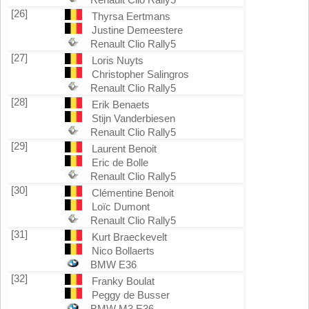
[26]
Thyrsa Eertmans
Justine Demeestere
Renault Clio Rally5
[27]
Loris Nuyts
Christopher Salingros
Renault Clio Rally5
[28]
Erik Benaets
Stijn Vanderbiesen
Renault Clio Rally5
[29]
Laurent Benoit
Eric de Bolle
Renault Clio Rally5
[30]
Clémentine Benoit
Loïc Dumont
Renault Clio Rally5
[31]
Kurt Braeckevelt
Nico Bollaerts
BMW E36
[32]
Franky Boulat
Peggy de Busser
BMW M3 E36