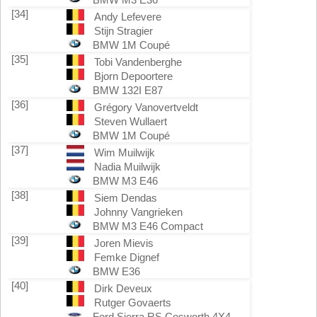
[34]
Andy Lefevere
Stijn Stragier
BMW 1M Coupé
[35]
Tobi Vandenberghe
Bjorn Depoortere
BMW 132I E87
[36]
Grégory Vanovertveldt
Steven Wullaert
BMW 1M Coupé
[37]
Wim Muilwijk
Nadia Muilwijk
BMW M3 E46
[38]
Siem Dendas
Johnny Vangrieken
BMW M3 E46 Compact
[39]
Joren Mievis
Femke Dignef
BMW E36
[40]
Dirk Deveux
Rutger Govaerts
Ford Sierra RS Cosworth 4X4