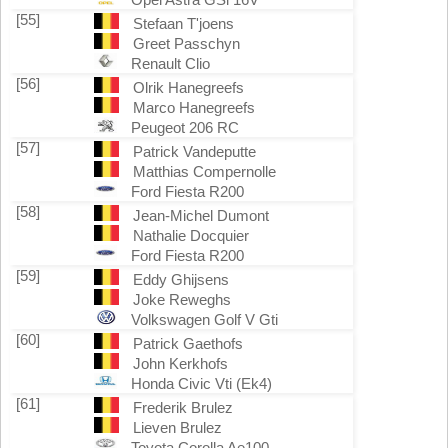
[55]
Stefaan T'joens
Greet Passchyn
Renault Clio
[56]
Olrik Hanegreefs
Marco Hanegreefs
Peugeot 206 RC
[57]
Patrick Vandeputte
Matthias Compernolle
Ford Fiesta R200
[58]
Jean-Michel Dumont
Nathalie Docquier
Ford Fiesta R200
[59]
Eddy Ghijsens
Joke Reweghs
Volkswagen Golf V Gti
[60]
Patrick Gaethofs
John Kerkhofs
Honda Civic Vti (Ek4)
[61]
Frederik Brulez
Lieven Brulez
Toyota Corolla Ae100