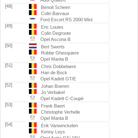
[48]
Benoit Scheen
Colin Barvaux
Ford Escort RS 2000 Mkii
[49]
Eric Louies
Colin Degroote
Opel Ascona B
[50]
Bert Swerts
Robbe Ghesquiere
Opel Manta B
[51]
Chris Dobbelaere
Han de Bock
Opel Kadett GT/E
[52]
Johan Boeren
Jo Verbakel
Opel Kadett C-Coupé
[53]
Frank Baert
Christophe Verhelle
Opel Manta B
[54]
Erik Vanwinckelen
Kenny Leys
Opel Astra GSi 16V