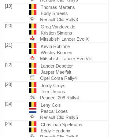
[19]
Thomas Martens
Eddy Smeets
Renault Clio Rally3
[20]
Greg Vandevelde
Kristien Simons
Mitsubishi Lancer Evo X
[21]
Kevin Robinne
Wesley Boonen
Mitsubishi Lancer Evo Viii
[22]
Lander Depotter
Jasper Maelfait
Opel Corsa Rally4
[23]
Jordy Cruys
Tom Umans
Peugeot 208 Rally4
[24]
Leny Cols
Pascal Lopes
Renault Clio Rally5
[25]
Christiaan Spelmans
Eddy Henderix
Renault Clio Rally5