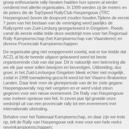
groep enthousiaste rally-fanaten hadden hun sporen al eerder
verdiend met allerlei organisaties. In 1999 werden zij de meters en
de peters die de TopSpeed RallyClub Haspengouw (TRC
Haspengouw) boven de doopvont zouden houden.Tijdens de eerst
7 jaren van het bestaan van de vereniging werd jaarlijks de
Rallysprint van Zuid-Limburg georganiseerd in Gingelom. Reeds
vanaf de eerste editie telde deze wedstrijd mee voor het Regionaal
Rally Kampioenschap (het Kampioenschap van Vlaanderen) en
diverse Provinciale Kampioenschappen.
De organisatie ging niet onopgemerkt voorbij, wat er toe leidde dat
ACZL al bij de tweede uitgave gelauwerd werd tot beste
organiserende club van dat jaar. Dit is natuurlijk een bekroning die
we elk jaar weer willen bewijzen en bevestigen. Uitbreiding, dus
groei, in het Zuid-Limburgse Gingelom bleek echter niet mogelijk,
zodat in 1998 toenadering gezocht werd tot het Vlaams-Brabantse
Landen. Daar leek men de glorieperiode van de ter ziele gegane
Haspengouwrally nog niet vergeten en er werd voluit steun
gegeven voor een nieuw evenement. De Rally van Haspengouw
was meteen opnieuw een feit. In zeven jaar tijd groeide onze
wedstrijd uit van een provinciale rally tot een evenement met
internationale uitstraling.
Behalve voor het Nationaal Kampioenschap, en daar zijn we trots
op, telt de Rally van Haspengouw ook mee voor een hele reeks
nevenkampioenschappen: