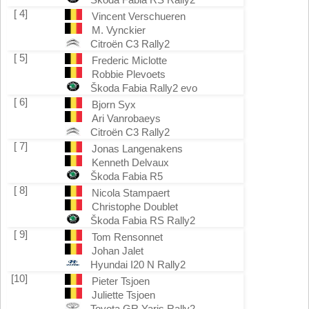
[ 4]
Vincent Verschueren
M. Vynckier
Citroën C3 Rally2
[ 5]
Frederic Miclotte
Robbie Plevoets
Škoda Fabia Rally2 evo
[ 6]
Bjorn Syx
Ari Vanrobaeys
Citroën C3 Rally2
[ 7]
Jonas Langenakens
Kenneth Delvaux
Škoda Fabia R5
[ 8]
Nicola Stampaert
Christophe Doublet
Škoda Fabia RS Rally2
[ 9]
Tom Rensonnet
Johan Jalet
Hyundai I20 N Rally2
[10]
Pieter Tsjoen
Juliette Tsjoen
Toyota GR Yaris Rally2