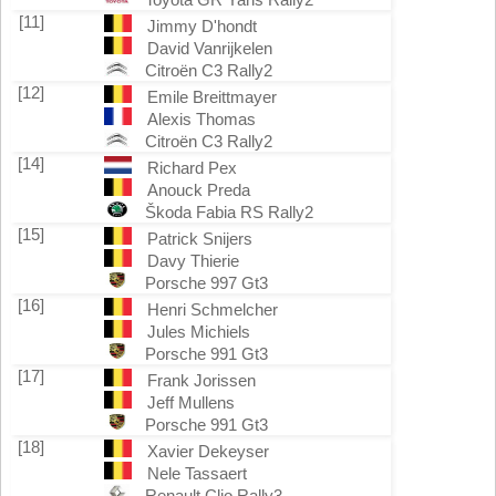
[11]
Jimmy D'hondt
David Vanrijkelen
Citroën C3 Rally2
[12]
Emile Breittmayer
Alexis Thomas
Citroën C3 Rally2
[14]
Richard Pex
Anouck Preda
Škoda Fabia RS Rally2
[15]
Patrick Snijers
Davy Thierie
Porsche 997 Gt3
[16]
Henri Schmelcher
Jules Michiels
Porsche 991 Gt3
[17]
Frank Jorissen
Jeff Mullens
Porsche 991 Gt3
[18]
Xavier Dekeyser
Nele Tassaert
Renault Clio Rally3