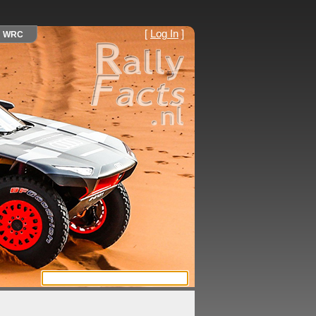
[
Log In
]