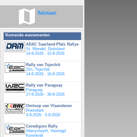
Rallykaart
Komende evenementen
ADAC Saarland-Pfalz Rallye
St. Wendel, Duitsland
14-8-2026 - 15-8-2026
Rally van Tsjechië
Zlin, Tsjechië
14-8-2026 - 16-8-2026
Rally van Paraguay
Paraguay
27-8-2026 - 30-8-2026
Omloop van Vlaanderen
Roeselare
4-9-2026 - 5-9-2026
Ceredigion Rally
Aberystwyth, Verenigd
Koninkrijk