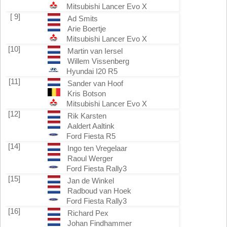
Mitsubishi Lancer Evo X
[ 9]
Ad Smits
Arie Boertje
Mitsubishi Lancer Evo X
[10]
Martin van Iersel
Willem Vissenberg
Hyundai I20 R5
[11]
Sander van Hoof
Kris Botson
Mitsubishi Lancer Evo X
[12]
Rik Karsten
Aaldert Aaltink
Ford Fiesta R5
[14]
Ingo ten Vregelaar
Raoul Werger
Ford Fiesta Rally3
[15]
Jan de Winkel
Radboud van Hoek
Ford Fiesta Rally3
[16]
Richard Pex
Johan Findhammer