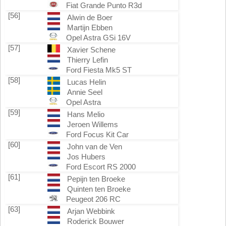
Fiat Grande Punto R3d
[56]
Alwin de Boer
Martijn Ebben
Opel Astra GSi 16V
[57]
Xavier Schene
Thierry Lefin
Ford Fiesta Mk5 ST
[58]
Lucas Helin
Annie Seel
Opel Astra
[59]
Hans Melio
Jeroen Willems
Ford Focus Kit Car
[60]
John van de Ven
Jos Hubers
Ford Escort RS 2000
[61]
Pepijn ten Broeke
Quinten ten Broeke
Peugeot 206 RC
[63]
Arjan Webbink
Roderick Bouwer