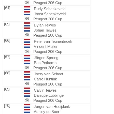
Peugeot 206 Cup
[64]
Rudy Schenkeveld
Joost Schenkeveld
Peugeot 206 Cup
[65]
Dylan Teiwes
Johan Teiwes
Peugeot 206 Cup
[66]
Peter van Teunenbroek
Vincent Muller
Peugeot 206 Cup
[67]
Jörgen Sprong
Bob Potkamp
Peugeot 206 Cup
[68]
Joery van Schoot
Carro Huntink
Peugeot 206 Cup
[69]
Calvin Teiwes
Danique Lubbinge
Peugeot 206 Cup
[70]
Jurgen van Hooijdonk
Ashley de Boer