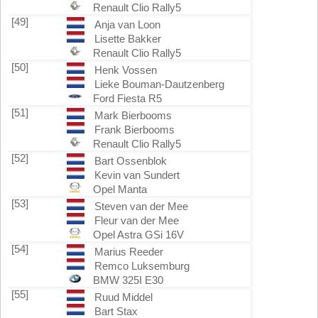
Renault Clio Rally5
[49]
Anja van Loon
Lisette Bakker
Renault Clio Rally5
[50]
Henk Vossen
Lieke Bouman-Dautzenberg
Ford Fiesta R5
[51]
Mark Bierbooms
Frank Bierbooms
Renault Clio Rally5
[52]
Bart Ossenblok
Kevin van Sundert
Opel Manta
[53]
Steven van der Mee
Fleur van der Mee
Opel Astra GSi 16V
[54]
Marius Reeder
Remco Luksemburg
BMW 325I E30
[55]
Ruud Middel
Bart Stax