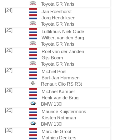
Toyota GR Yaris
[24]
Jan Roenhorst
Jorg Hendriksen
Toyota GR Yaris
[25]
Luttikhuis Niek Oude
Wilbert van den Burg
Toyota GR Yaris
[26]
Roel van der Zanden
Gijs Boom
Toyota GR Yaris
[27]
Michiel Poel
Bart-Jan Harmsen
Renault Clio RS R3t
[28]
Michael Kamper
Henk van de Brug
BMW 130I
[29]
Maurice Kuijstermans
Kirsten Rothman
BMW 130I
[30]
Marc de Groot
Mathieu Deckers