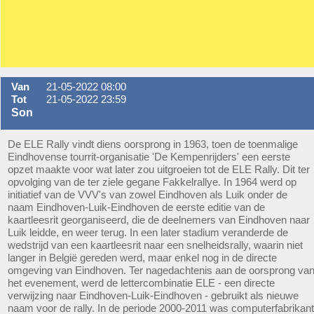
Van
21-05-2022 08:00
Tot
21-05-2022 23:59
Son
De ELE Rally vindt diens oorsprong in 1963, toen de toenmalige
Eindhovense tourrit-organisatie 'De Kempenrijders' een eerste
opzet maakte voor wat later zou uitgroeien tot de ELE Rally. Dit ter
opvolging van de ter ziele gegane Fakkelrallye. In 1964 werd op
initiatief van de VVV's van zowel Eindhoven als Luik onder de
naam Eindhoven-Luik-Eindhoven de eerste editie van de
kaartleesrit georganiseerd, die de deelnemers van Eindhoven naar
Luik leidde, en weer terug. In een later stadium veranderde de
wedstrijd van een kaartleesrit naar een snelheidsrally, waarin niet
langer in België gereden werd, maar enkel nog in de directe
omgeving van Eindhoven. Ter nagedachtenis aan de oorsprong va
het evenement, werd de lettercombinatie ELE - een directe
verwijzing naar Eindhoven-Luik-Eindhoven - gebruikt als nieuwe
naam voor de rally. In de periode 2000-2011 was computerfabrikant