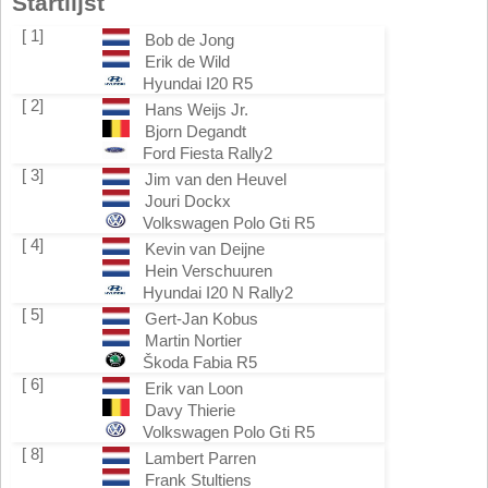
Startlijst
[ 1]
Bob de Jong
Erik de Wild
Hyundai I20 R5
[ 2]
Hans Weijs Jr.
Bjorn Degandt
Ford Fiesta Rally2
[ 3]
Jim van den Heuvel
Jouri Dockx
Volkswagen Polo Gti R5
[ 4]
Kevin van Deijne
Hein Verschuuren
Hyundai I20 N Rally2
[ 5]
Gert-Jan Kobus
Martin Nortier
Škoda Fabia R5
[ 6]
Erik van Loon
Davy Thierie
Volkswagen Polo Gti R5
[ 8]
Lambert Parren
Frank Stultiens