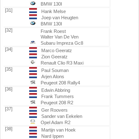
BMW 130I
[31]
Hank Melse
Joep van Heugten
BMW 130I
[32]
Frank Roest
Walter Van De Ven
Subaru Impreza Gc8
[34]
Marco Geeratz
Zion Geeratz
Renault Clio R3 Maxi
[35]
Paul Souman
Arjen Alons
Peugeot 208 Rally4
[36]
Edwin Abbring
Frank Tummers
Peugeot 208 R2
[37]
Ger Roovers
Sander van Eekelen
Opel Adam R2
[38]
Martijn van Hoek
Nard Ippen