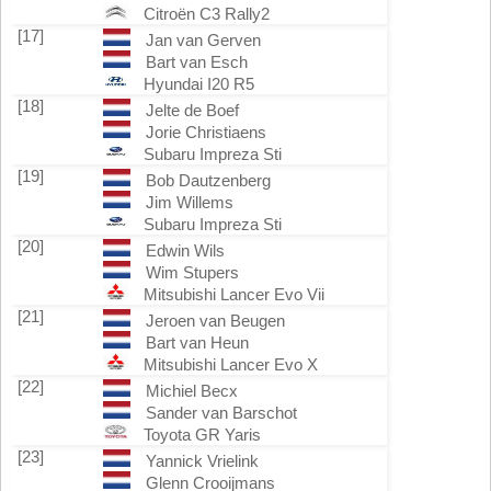
Citroën C3 Rally2
[17]
Jan van Gerven
Bart van Esch
Hyundai I20 R5
[18]
Jelte de Boef
Jorie Christiaens
Subaru Impreza Sti
[19]
Bob Dautzenberg
Jim Willems
Subaru Impreza Sti
[20]
Edwin Wils
Wim Stupers
Mitsubishi Lancer Evo Vii
[21]
Jeroen van Beugen
Bart van Heun
Mitsubishi Lancer Evo X
[22]
Michiel Becx
Sander van Barschot
Toyota GR Yaris
[23]
Yannick Vrielink
Glenn Crooijmans