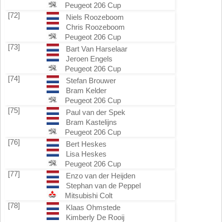
Peugeot 206 Cup
[72]
Niels Roozeboom
Chris Roozeboom
Peugeot 206 Cup
[73]
Bart Van Harselaar
Jeroen Engels
Peugeot 206 Cup
[74]
Stefan Brouwer
Bram Kelder
Peugeot 206 Cup
[75]
Paul van der Spek
Bram Kastelijns
Peugeot 206 Cup
[76]
Bert Heskes
Lisa Heskes
Peugeot 206 Cup
[77]
Enzo van der Heijden
Stephan van de Peppel
Mitsubishi Colt
[78]
Klaas Ohmstede
Kimberly De Rooij