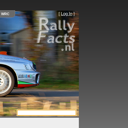
[
Log In
]