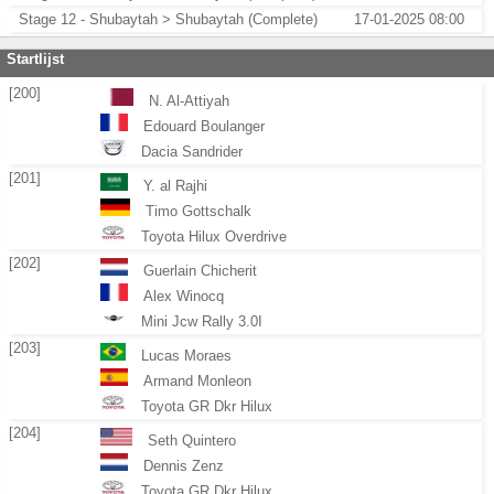
Stage 12 - Shubaytah > Shubaytah (Complete)
17-01-2025 08:00
Startlijst
[200]
N. Al-Attiyah
Edouard Boulanger
Dacia Sandrider
[201]
Y. al Rajhi
Timo Gottschalk
Toyota Hilux Overdrive
[202]
Guerlain Chicherit
Alex Winocq
Mini Jcw Rally 3.0I
[203]
Lucas Moraes
Armand Monleon
Toyota GR Dkr Hilux
[204]
Seth Quintero
Dennis Zenz
Toyota GR Dkr Hilux