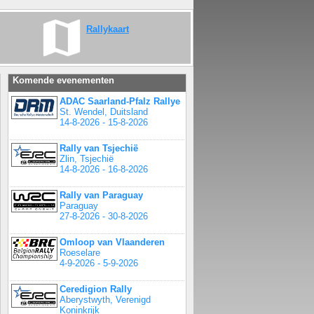
Rallykaart
Komende evenementen
ADAC Saarland-Pfalz Rallye
St. Wendel, Duitsland
14-8-2026 - 15-8-2026
Rally van Tsjechië
Zlin, Tsjechië
14-8-2026 - 16-8-2026
Rally van Paraguay
Paraguay
27-8-2026 - 30-8-2026
Omloop van Vlaanderen
Roeselare
4-9-2026 - 5-9-2026
Ceredigion Rally
Aberystwyth, Verenigd
Koninkrijk