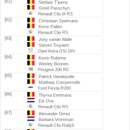
[61]
Stefaan T'joens
Greet Passchyn
Renault Clio III RS
[62]
Christiaan Spelmans
Kevin Pallen
Renault Clio RS
[63]
Jony vande Walle
Steven Truyaert
Opel Astra GSi 16V
[64]
Kevin Robinne
Wesley Boonen
Peugeot 206 RC
[65]
Patrick Vandeputte
Matthias Compernolle
Ford Fiesta R200
[66]
Thyrsa Eertmans
Els Ons
Renault Clio RS
[67]
Alexander Derez
Barbara Vromman
Renault Clio Rally5