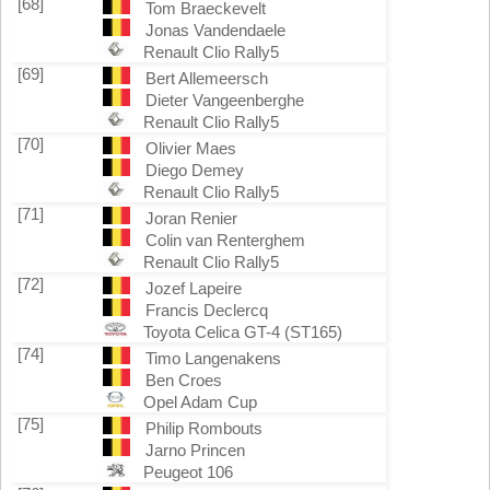
[68]
Tom Braeckevelt
Jonas Vandendaele
Renault Clio Rally5
[69]
Bert Allemeersch
Dieter Vangeenberghe
Renault Clio Rally5
[70]
Olivier Maes
Diego Demey
Renault Clio Rally5
[71]
Joran Renier
Colin van Renterghem
Renault Clio Rally5
[72]
Jozef Lapeire
Francis Declercq
Toyota Celica GT-4 (ST165)
[74]
Timo Langenakens
Ben Croes
Opel Adam Cup
[75]
Philip Rombouts
Jarno Princen
Peugeot 106