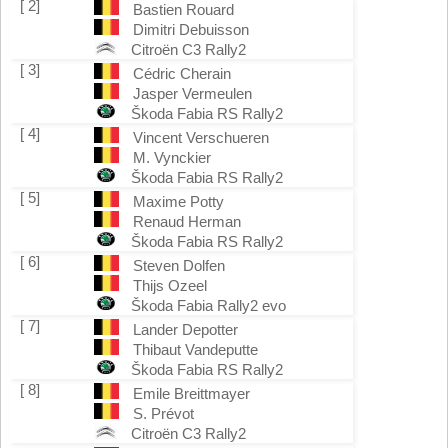
[ 2]
Bastien Rouard
Dimitri Debuisson
Citroën C3 Rally2
[ 3]
Cédric Cherain
Jasper Vermeulen
Škoda Fabia RS Rally2
[ 4]
Vincent Verschueren
M. Vynckier
Škoda Fabia RS Rally2
[ 5]
Maxime Potty
Renaud Herman
Škoda Fabia RS Rally2
[ 6]
Steven Dolfen
Thijs Ozeel
Škoda Fabia Rally2 evo
[ 7]
Lander Depotter
Thibaut Vandeputte
Škoda Fabia RS Rally2
[ 8]
Emile Breittmayer
S. Prévot
Citroën C3 Rally2