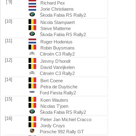
[ 9]
Richard Pex
Jorie Christiaens
Škoda Fabia RS Rally2
[10]
Nicola Stampaert
Steve Matterne
Škoda Fabia RS Rally2
[11]
Roger Hodenius
Robin Buysmans
Citroën C3 Rally2
[12]
Jimmy D'hondt
David Vanrijkelen
Citroën C3 Rally2
[14]
Bert Coene
Petra de Duytsche
Ford Fiesta Rally2
[15]
Koen Wauters
Nicolas T'joen
Škoda Fabia RS Rally2
[16]
Pieter Jan Michiel Cracco
Jordy Cruys
Porsche 992 Rally GT