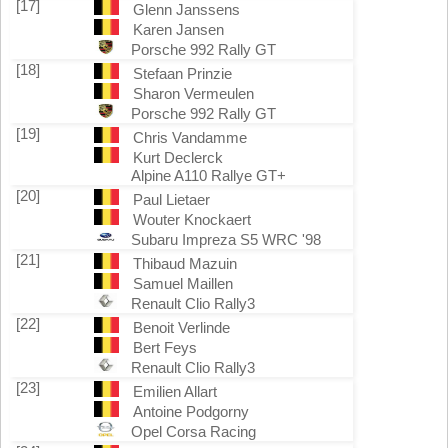
[17]
Glenn Janssens
Karen Jansen
Porsche 992 Rally GT
[18]
Stefaan Prinzie
Sharon Vermeulen
Porsche 992 Rally GT
[19]
Chris Vandamme
Kurt Declerck
Alpine A110 Rallye GT+
[20]
Paul Lietaer
Wouter Knockaert
Subaru Impreza S5 WRC '98
[21]
Thibaud Mazuin
Samuel Maillen
Renault Clio Rally3
[22]
Benoit Verlinde
Bert Feys
Renault Clio Rally3
[23]
Emilien Allart
Antoine Podgorny
Opel Corsa Racing