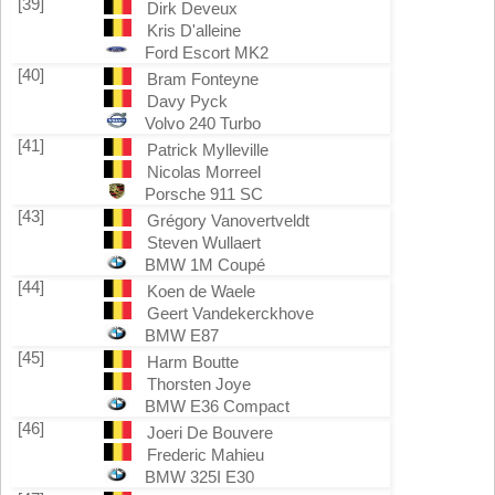
[39]
Dirk Deveux
Kris D'alleine
Ford Escort MK2
[40]
Bram Fonteyne
Davy Pyck
Volvo 240 Turbo
[41]
Patrick Mylleville
Nicolas Morreel
Porsche 911 SC
[43]
Grégory Vanovertveldt
Steven Wullaert
BMW 1M Coupé
[44]
Koen de Waele
Geert Vandekerckhove
BMW E87
[45]
Harm Boutte
Thorsten Joye
BMW E36 Compact
[46]
Joeri De Bouvere
Frederic Mahieu
BMW 325I E30