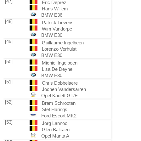
[47]
Eric Deprez
Hans Willem
BMW E36
[48]
Patrick Lievens
Wim Vandorpe
BMW E30
[49]
Guillaume Ingelbeen
Lorenzo Verhulst
BMW E30
[50]
Michiel Ingelbeen
Lisa De Deyne
BMW E30
[51]
Chris Dobbelaere
Jochen Vandersarren
Opel Kadett GT/E
[52]
Bram Schrooten
Stef Harings
Ford Escort MK2
[53]
Jorg Lannoo
Glen Balcaen
Opel Manta A