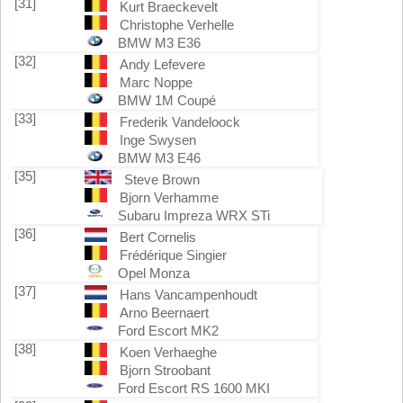
[31]
Kurt Braeckevelt
Christophe Verhelle
BMW M3 E36
[32]
Andy Lefevere
Marc Noppe
BMW 1M Coupé
[33]
Frederik Vandeloock
Inge Swysen
BMW M3 E46
[35]
Steve Brown
Bjorn Verhamme
Subaru Impreza WRX STi
[36]
Bert Cornelis
Frédérique Singier
Opel Monza
[37]
Hans Vancampenhoudt
Arno Beernaert
Ford Escort MK2
[38]
Koen Verhaeghe
Bjorn Stroobant
Ford Escort RS 1600 MKI