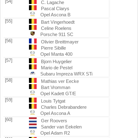
[54]
C. Lagache
Pascal Clarys
Opel Ascona B
[55]
Bart Vingerhoedt
Celine Roelens
Porsche 911 SC
[56]
Olivier Breittmayer
Pierre Sibille
Opel Manta 400
[57]
Bjorn Huygelier
Mario de Pestel
Subaru Impreza WRX STi
[58]
Mathias ver Eecke
Bart Vromman
Opel Kadett GT/E
[59]
Louis Tytgat
Charles Debrabandere
Opel Ascona A
[60]
Ger Roovers
Sander van Eekelen
Opel Adam R2