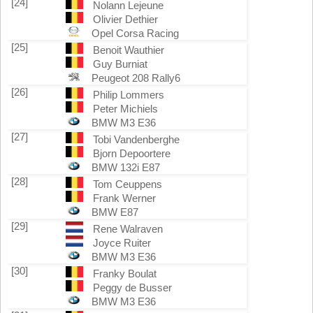
[24]
Nolann Lejeune
Olivier Dethier
Opel Corsa Racing
[25]
Benoit Wauthier
Guy Burniat
Peugeot 208 Rally6
[26]
Philip Lommers
Peter Michiels
BMW M3 E36
[27]
Tobi Vandenberghe
Bjorn Depoortere
BMW 132i E87
[28]
Tom Ceuppens
Frank Werner
BMW E87
[29]
Rene Walraven
Joyce Ruiter
BMW M3 E36
[30]
Franky Boulat
Peggy de Busser
BMW M3 E36