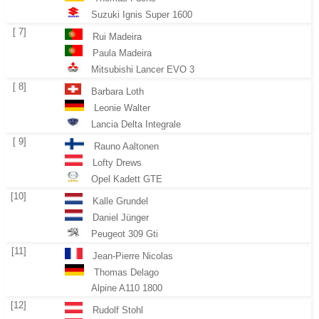
Suzuki Ignis Super 1600
[ 7]
Rui Madeira
Paula Madeira
Mitsubishi Lancer EVO 3
[ 8]
Barbara Loth
Leonie Walter
Lancia Delta Integrale
[ 9]
Rauno Aaltonen
Lofty Drews
Opel Kadett GTE
[10]
Kalle Grundel
Daniel Jünger
Peugeot 309 Gti
[11]
Jean-Pierre Nicolas
Thomas Delago
Alpine A110 1800
[12]
Rudolf Stohl