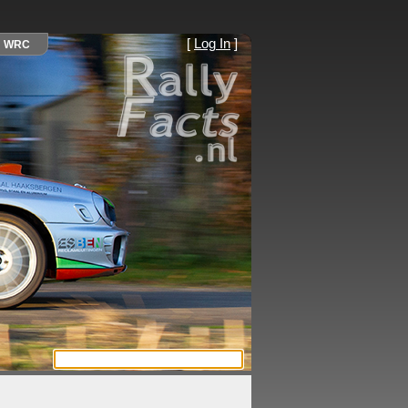
[
Log In
]