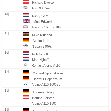
Richard Dvorak
Audi 90 Quattro
[14]
Nicky Grist
Matt Edwards
Toyota Celica St185
[15]
Mike Kirkland
Achim Loth
Nissan 240Rs
[16]
Rob Nijhoff
Max Nijhoff
Renault Alpine A110
[17]
Michael Splettstösser
Hartmut Papenbaum
Alpine A110 1600Sc
[18]
Thomas Delago
Bettina Forster
Alpine A110 1800
[19]