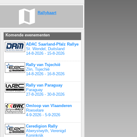
Rallykaart
Komende evenementen
ADAC Saarland-Pfalz Rallye
St. Wendel, Duitsland
14-8-2026 - 15-8-2026
Rally van Tsjechië
Zlin, Tsjechië
14-8-2026 - 16-8-2026
Rally van Paraguay
Paraguay
27-8-2026 - 30-8-2026
Omloop van Vlaanderen
Roeselare
4-9-2026 - 5-9-2026
Ceredigion Rally
Aberystwyth, Verenigd
Koninkrijk