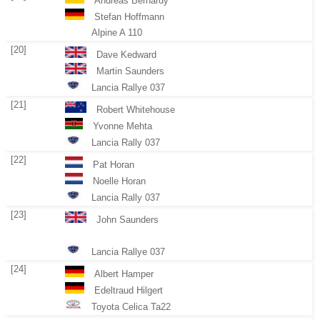
Andreas Bernardy
Stefan Hoffmann
Alpine A 110
[20]
Dave Kedward
Martin Saunders
Lancia Rallye 037
[21]
Robert Whitehouse
Yvonne Mehta
Lancia Rally 037
[22]
Pat Horan
Noelle Horan
Lancia Rally 037
[23]
John Saunders
Lancia Rallye 037
[24]
Albert Hamper
Edeltraud Hilgert
Toyota Celica Ta22