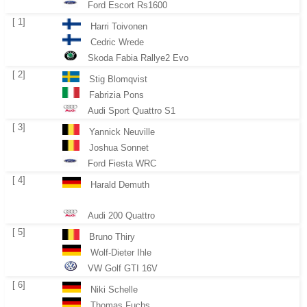
Ford Escort Rs1600
[ 1]
Harri Toivonen
Cedric Wrede
Skoda Fabia Rallye2 Evo
[ 2]
Stig Blomqvist
Fabrizia Pons
Audi Sport Quattro S1
[ 3]
Yannick Neuville
Joshua Sonnet
Ford Fiesta WRC
[ 4]
Harald Demuth
Audi 200 Quattro
[ 5]
Bruno Thiry
Wolf-Dieter Ihle
VW Golf GTI 16V
[ 6]
Niki Schelle
Thomas Fuchs