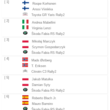
[ 1]
Roope Korhonen
Anssi Viinikka
Toyota GR Yaris Rally2
[ 2]
Andrea Mabellini
Virginia Lenzi
Škoda Fabia RS Rally2
[ 3]
Mikołaj Marczyk
Szymon Gospodarczyk
Škoda Fabia RS Rally2
[ 4]
Mads Østberg
T. Eriksen
Citroën C3 Rally2
[ 5]
Jakub Matulka
Damian Syty
Škoda Fabia RS Rally2
[ 6]
Roberto Blach Jr.
Mauro Barreiro
Škoda Fabia RS Rally2