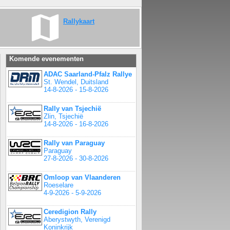
Rallykaart
Komende evenementen
ADAC Saarland-Pfalz Rallye
St. Wendel, Duitsland
14-8-2026 - 15-8-2026
Rally van Tsjechië
Zlin, Tsjechië
14-8-2026 - 16-8-2026
Rally van Paraguay
Paraguay
27-8-2026 - 30-8-2026
Omloop van Vlaanderen
Roeselare
4-9-2026 - 5-9-2026
Ceredigion Rally
Aberystwyth, Verenigd
Koninkrijk