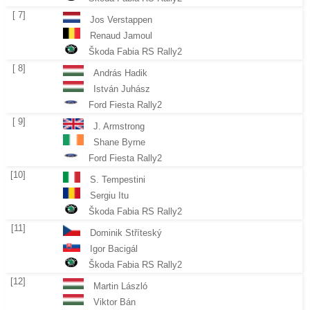
[ 7]
Jos Verstappen
Renaud Jamoul
Škoda Fabia RS Rally2
[ 8]
András Hadik
István Juhász
Ford Fiesta Rally2
[ 9]
J. Armstrong
Shane Byrne
Ford Fiesta Rally2
[10]
S. Tempestini
Sergiu Itu
Škoda Fabia RS Rally2
[11]
Dominik Stříteský
Igor Bacigál
Škoda Fabia RS Rally2
[12]
Martin László
Viktor Bán