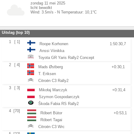
zondag 11 mei 2025
licht bewolkt
Wind:
3.5
m/s -
N
Temperatuur:
10,1
°C
Uitslag (top 10)
1
[ 1]
Roope Korhonen
1:50:30,7
Anssi Viinikka
Toyota GR Yaris Rally2 Concept
2
[ 4]
Mads Østberg
+0:30,1
T. Eriksen
Citroën C3 Rally2
3
[ 3]
Mikołaj Marczyk
+0:31,4
Szymon Gospodarczyk
Škoda Fabia RS Rally2
4
[70]
Róbert Bútor
+0:53,1
Róbert Tagai
Citroën C3 Wrc
5
[22]