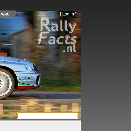
[
Log In
]