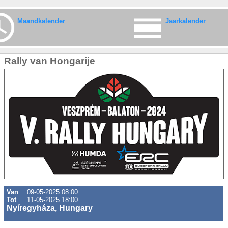
Maandkalender
Jaarkalender
Rally van Hongarije
Van
09-05-2025 08:00
Tot
11-05-2025 18:00
Nyíregyháza, Hungary