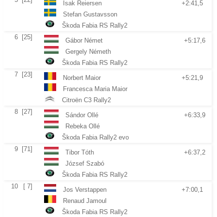
Isak Reiersen
+2:41,5
Stefan Gustavsson
Škoda Fabia RS Rally2
6
[25]
Gábor Német
+5:17,6
Gergely Németh
Škoda Fabia RS Rally2
7
[23]
Norbert Maior
+5:21,9
Francesca Maria Maior
Citroën C3 Rally2
8
[27]
Sándor Ollé
+6:33,9
Rebeka Ollé
Škoda Fabia Rally2 evo
9
[71]
Tibor Tóth
+6:37,2
József Szabó
Škoda Fabia RS Rally2
10
[ 7]
Jos Verstappen
+7:00,1
Renaud Jamoul
Škoda Fabia RS Rally2