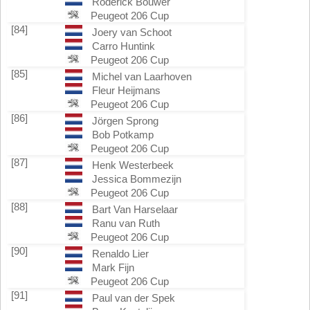
Roderick Bouwer
Peugeot 206 Cup
[84]
Joery van Schoot
Carro Huntink
Peugeot 206 Cup
[85]
Michel van Laarhoven
Fleur Heijmans
Peugeot 206 Cup
[86]
Jörgen Sprong
Bob Potkamp
Peugeot 206 Cup
[87]
Henk Westerbeek
Jessica Bommezijn
Peugeot 206 Cup
[88]
Bart Van Harselaar
Ranu van Ruth
Peugeot 206 Cup
[90]
Renaldo Lier
Mark Fijn
Peugeot 206 Cup
[91]
Paul van der Spek