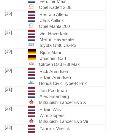
Ferdi ter Maat
Opel Kadett 2.0E
[16]
Bertram Altena
Chris Aaltink
Opel Manta 200
[17]
Ger Haverkate
Melinn Haverkate
Toyota Gt86 Cs-R3
[19]
Björn Mann
Joachim Carl
Citroën Ds3 R3t Max
[20]
Rick Arendsen
Edwin Arendsen
Honda Civic Type-R Fn2
[21]
Jan Poortman
Alex Eisenberg
Mitsubishi Lancer Evo X
[22]
Edwin Wils
Wim Stupers
Mitsubishi Lancer Evo Vii
[23]
Yannick Vrielink