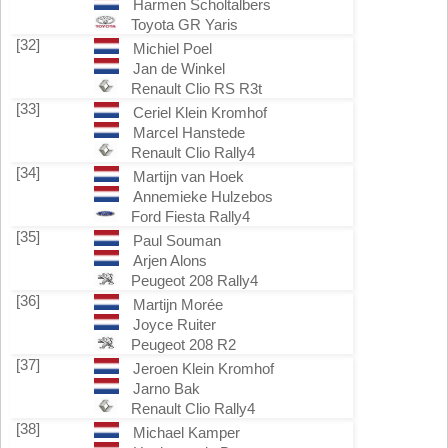
Harmen Scholtalbers
Toyota GR Yaris
[32]
Michiel Poel
Jan de Winkel
Renault Clio RS R3t
[33]
Ceriel Klein Kromhof
Marcel Hanstede
Renault Clio Rally4
[34]
Martijn van Hoek
Annemieke Hulzebos
Ford Fiesta Rally4
[35]
Paul Souman
Arjen Alons
Peugeot 208 Rally4
[36]
Martijn Morée
Joyce Ruiter
Peugeot 208 R2
[37]
Jeroen Klein Kromhof
Jarno Bak
Renault Clio Rally4
[38]
Michael Kamper