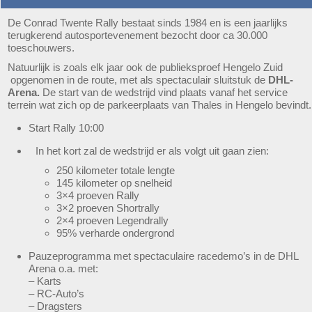
De Conrad Twente Rally bestaat sinds 1984 en is een jaarlijks
terugkerend autosportevenement bezocht door ca 30.000
toeschouwers.
Natuurlijk is zoals elk jaar ook de publieksproef Hengelo Zuid
opgenomen in de route, met als spectaculair sluitstuk de
DHL-
Arena.
De start van de wedstrijd vind plaats vanaf het service
terrein wat zich op de parkeerplaats van Thales in Hengelo bevindt.
Start Rally 10:00
In het kort zal de wedstrijd er als volgt uit gaan zien:
250 kilometer totale lengte
145 kilometer op snelheid
3×4 proeven Rally
3×2 proeven Shortrally
2×4 proeven Legendrally
95% verharde ondergrond
Pauzeprogramma met spectaculaire racedemo’s in de DHL
Arena o.a. met:
– Karts
– RC-Auto’s
– Dragsters