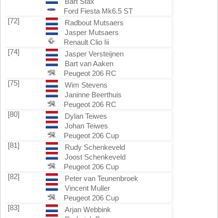
Bart Stax
Ford Fiesta Mk6.5 ST
[72]
Radbout Mutsaers
Jasper Mutsaers
Renault Clio Iii
[74]
Jasper Versteijnen
Bart van Aaken
Peugeot 206 RC
[75]
Wim Stevens
Janinne Beerthuis
Peugeot 206 RC
[80]
Dylan Teiwes
Johan Teiwes
Peugeot 206 Cup
[81]
Rudy Schenkeveld
Joost Schenkeveld
Peugeot 206 Cup
[82]
Peter van Teunenbroek
Vincent Muller
Peugeot 206 Cup
[83]
Arjan Webbink