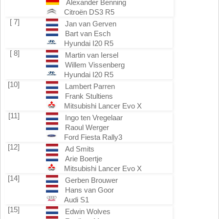
Alexander Benning
Citroën DS3 R5
[ 7]
Jan van Gerven
Bart van Esch
Hyundai I20 R5
[ 8]
Martin van Iersel
Willem Vissenberg
Hyundai I20 R5
[10]
Lambert Parren
Frank Stultiens
Mitsubishi Lancer Evo X
[11]
Ingo ten Vregelaar
Raoul Werger
Ford Fiesta Rally3
[12]
Ad Smits
Arie Boertje
Mitsubishi Lancer Evo X
[14]
Gerben Brouwer
Hans van Goor
Audi S1
[15]
Edwin Wolves