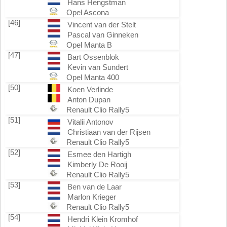
Hans Hengstman
Opel Ascona
[46]
Vincent van der Stelt
Pascal van Ginneken
Opel Manta B
[47]
Bart Ossenblok
Kevin van Sundert
Opel Manta 400
[50]
Koen Verlinde
Anton Dupan
Renault Clio Rally5
[51]
Vitalii Antonov
Christiaan van der Rijsen
Renault Clio Rally5
[52]
Esmee den Hartigh
Kimberly De Rooij
Renault Clio Rally5
[53]
Ben van de Laar
Marlon Krieger
Renault Clio Rally5
[54]
Hendri Klein Kromhof