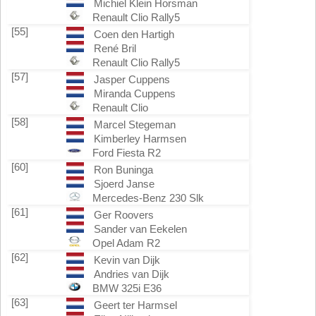
Michiel Klein Horsman
Renault Clio Rally5
[55]
Coen den Hartigh
René Bril
Renault Clio Rally5
[57]
Jasper Cuppens
Miranda Cuppens
Renault Clio
[58]
Marcel Stegeman
Kimberley Harmsen
Ford Fiesta R2
[60]
Ron Buninga
Sjoerd Janse
Mercedes-Benz 230 Slk
[61]
Ger Roovers
Sander van Eekelen
Opel Adam R2
[62]
Kevin van Dijk
Andries van Dijk
BMW 325i E36
[63]
Geert ter Harmsel