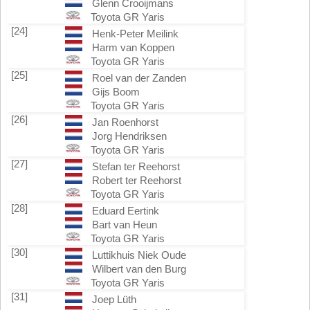
Glenn Crooijmans
Toyota GR Yaris
[24]
Henk-Peter Meilink
Harm van Koppen
Toyota GR Yaris
[25]
Roel van der Zanden
Gijs Boom
Toyota GR Yaris
[26]
Jan Roenhorst
Jorg Hendriksen
Toyota GR Yaris
[27]
Stefan ter Reehorst
Robert ter Reehorst
Toyota GR Yaris
[28]
Eduard Eertink
Bart van Heun
Toyota GR Yaris
[30]
Luttikhuis Niek Oude
Wilbert van den Burg
Toyota GR Yaris
[31]
Joep Lüth