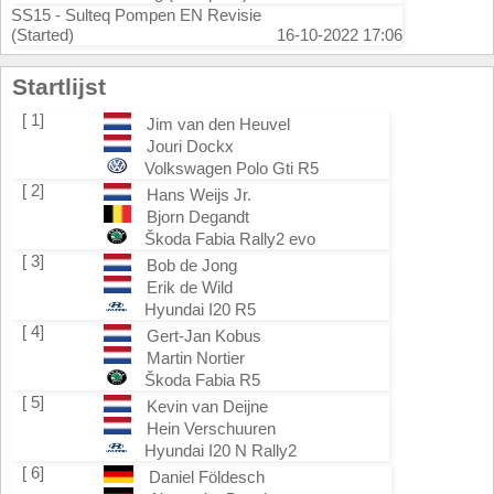
SS15 - Sulteq Pompen EN Revisie
(Started)
16-10-2022 17:06
Startlijst
[ 1]
Jim van den Heuvel
Jouri Dockx
Volkswagen Polo Gti R5
[ 2]
Hans Weijs Jr.
Bjorn Degandt
Škoda Fabia Rally2 evo
[ 3]
Bob de Jong
Erik de Wild
Hyundai I20 R5
[ 4]
Gert-Jan Kobus
Martin Nortier
Škoda Fabia R5
[ 5]
Kevin van Deijne
Hein Verschuuren
Hyundai I20 N Rally2
[ 6]
Daniel Földesch