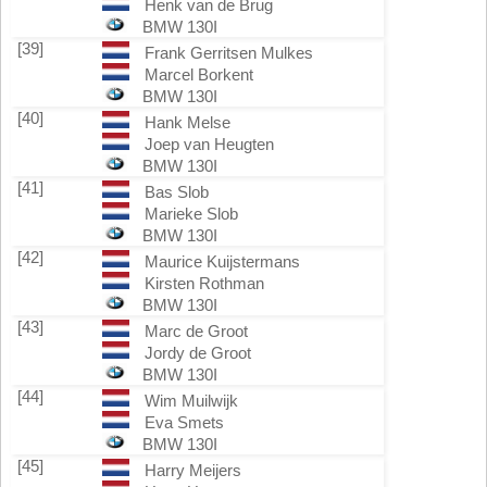
Henk van de Brug
BMW 130I
[39]
Frank Gerritsen Mulkes
Marcel Borkent
BMW 130I
[40]
Hank Melse
Joep van Heugten
BMW 130I
[41]
Bas Slob
Marieke Slob
BMW 130I
[42]
Maurice Kuijstermans
Kirsten Rothman
BMW 130I
[43]
Marc de Groot
Jordy de Groot
BMW 130I
[44]
Wim Muilwijk
Eva Smets
BMW 130I
[45]
Harry Meijers