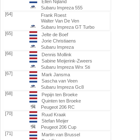
Ellen Nijland
Subaru Impreza 555
[64]
Frank Roest
Walter Van De Ven
Subaru Impreza GT Turbo
[65]
Jelte de Boef
Jorie Christiaens
Subaru Impreza
[66]
Dennis Mollink
Sabine Meijerink-Zweers
Subaru Impreza Wrx Sti
[67]
Mark Jansma
Sascha van Veen
Subaru Impreza Gc8
[68]
Pepijn ten Broeke
Quinten ten Broeke
Peugeot 206 RC
[70]
Ruud Kraak
Stefan Meijer
Peugeot 206 Cup
[71]
Martin van Brussel