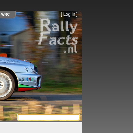
[
Log In
]