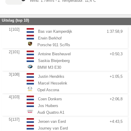
Wind:
1.79
m/s -
Z
Temperatuur:
11,4
°C
Uitslag (top 10)
1
[102]
Bas van Kamperdijk
1:37:58,9
Erwin Berkhof
Porsche 911 Sc/Rs
2
[101]
Antoine Biesheuvel
+0:50,3
Saskia Bleijenberg
BMW M3 E30
3
[108]
Justin Hendriks
+1:05,5
Marcel Hesselink
Opel Ascona
4
[103]
Coen Donkers
+2:06,8
Jos Huibers
Audi Quattro A1
5
[137]
Jeroen van Eerd
+4:43,5
Journey van Eerd