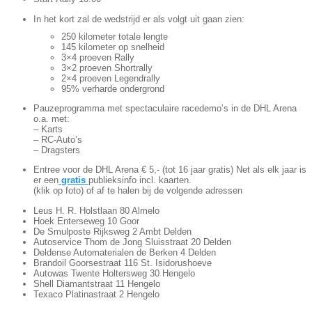
In het kort zal de wedstrijd er als volgt uit gaan zien:
250 kilometer totale lengte
145 kilometer op snelheid
3×4 proeven Rally
3×2 proeven Shortrally
2×4 proeven Legendrally
95% verharde ondergrond
Pauzeprogramma met spectaculaire racedemo’s in de DHL Arena
o.a. met:
– Karts
– RC-Auto’s
– Dragsters
Entree voor de DHL Arena € 5,- (tot 16 jaar gratis) Net als elk jaar is
er een
gratis
publieksinfo incl. kaarten.
(klik op foto) of af te halen bij de volgende adressen
Leus H. R. Holstlaan 80 Almelo
Hoek Enterseweg 10 Goor
De Smulposte Rijksweg 2 Ambt Delden
Autoservice Thom de Jong Sluisstraat 20 Delden
Deldense Automaterialen de Berken 4 Delden
Brandoil Goorsestraat 116 St. Isidorushoeve
Autowas Twente Holtersweg 30 Hengelo
Shell Diamantstraat 11 Hengelo
Texaco Platinastraat 2 Hengelo