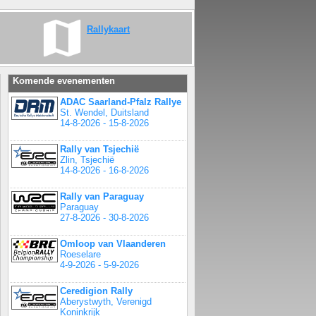
Rallykaart
Komende evenementen
ADAC Saarland-Pfalz Rallye
St. Wendel, Duitsland
14-8-2026 - 15-8-2026
Rally van Tsjechië
Zlin, Tsjechië
14-8-2026 - 16-8-2026
Rally van Paraguay
Paraguay
27-8-2026 - 30-8-2026
Omloop van Vlaanderen
Roeselare
4-9-2026 - 5-9-2026
Ceredigion Rally
Aberystwyth, Verenigd
Koninkrijk