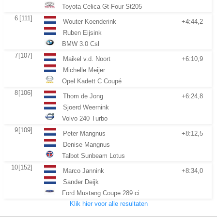
Toyota Celica Gt-Four St205
6
[111]
Wouter Koenderink
+4:44,2
Ruben Eijsink
BMW 3.0 Csl
7
[107]
Maikel v.d. Noort
+6:10,9
Michelle Meijer
Opel Kadett C Coupé
8
[106]
Thom de Jong
+6:24,8
Sjoerd Weernink
Volvo 240 Turbo
9
[109]
Peter Mangnus
+8:12,5
Denise Mangnus
Talbot Sunbeam Lotus
10
[152]
Marco Jannink
+8:34,0
Sander Deijk
Ford Mustang Coupe 289 ci
Klik hier voor alle resultaten