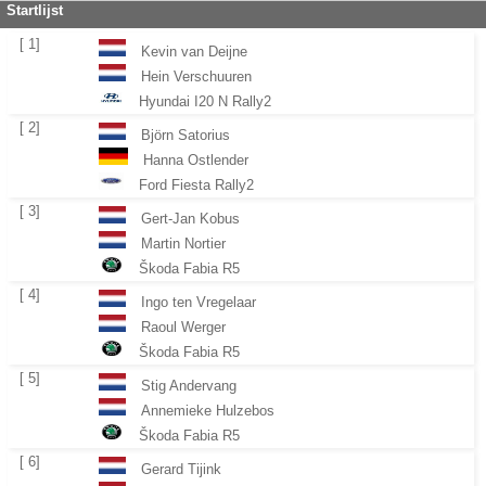
Startlijst
[ 1]
Kevin van Deijne
Hein Verschuuren
Hyundai I20 N Rally2
[ 2]
Björn Satorius
Hanna Ostlender
Ford Fiesta Rally2
[ 3]
Gert-Jan Kobus
Martin Nortier
Škoda Fabia R5
[ 4]
Ingo ten Vregelaar
Raoul Werger
Škoda Fabia R5
[ 5]
Stig Andervang
Annemieke Hulzebos
Škoda Fabia R5
[ 6]
Gerard Tijink