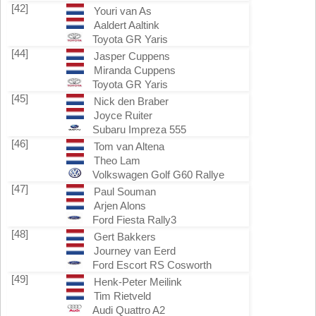
[42]
Youri van As
Aaldert Aaltink
Toyota GR Yaris
[44]
Jasper Cuppens
Miranda Cuppens
Toyota GR Yaris
[45]
Nick den Braber
Joyce Ruiter
Subaru Impreza 555
[46]
Tom van Altena
Theo Lam
Volkswagen Golf G60 Rallye
[47]
Paul Souman
Arjen Alons
Ford Fiesta Rally3
[48]
Gert Bakkers
Journey van Eerd
Ford Escort RS Cosworth
[49]
Henk-Peter Meilink
Tim Rietveld
Audi Quattro A2