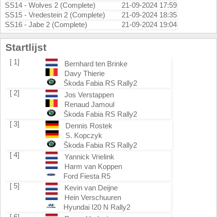
SS14 - Wolves 2 (Complete)
21-09-2024 17:59
SS15 - Vredestein 2 (Complete)
21-09-2024 18:35
SS16 - Jabe 2 (Complete)
21-09-2024 19:04
Startlijst
[ 1]
Bernhard ten Brinke
Davy Thierie
Škoda Fabia RS Rally2
[ 2]
Jos Verstappen
Renaud Jamoul
Škoda Fabia RS Rally2
[ 3]
Dennis Rostek
S. Kopczyk
Škoda Fabia RS Rally2
[ 4]
Yannick Vrielink
Harm van Koppen
Ford Fiesta R5
[ 5]
Kevin van Deijne
Hein Verschuuren
Hyundai I20 N Rally2
[ 6]