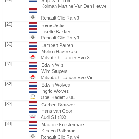
Anja van Loon
Kolman Martine Van Den Heuvel
-
Renault Clio Rally3
[29]
René Jeths
Lisette Bakker
Renault Clio Rally3
[30]
Lambert Parren
Melinn Haverkate
Mitsubishi Lancer Evo X
[31]
Edwin Wils
Wim Stupers
Mitsubishi Lancer Evo Vii
[32]
Edwin Wolves
Ingrid Wolves
Opel Kadett 2.0E
[33]
Gerben Brouwer
Hans van Goor
Audi S1 (8X)
[34]
Maurice Kuijstermans
Kirsten Rothman
Renault Clio Rally4