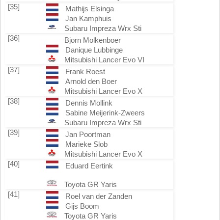
[35]
Mathijs Elsinga
Jan Kamphuis
Subaru Impreza Wrx Sti
[36]
Bjorn Molkenboer
Danique Lubbinge
Mitsubishi Lancer Evo VI
[37]
Frank Roest
Arnold den Boer
Mitsubishi Lancer Evo X
[38]
Dennis Mollink
Sabine Meijerink-Zweers
Subaru Impreza Wrx Sti
[39]
Jan Poortman
Marieke Slob
Mitsubishi Lancer Evo X
[40]
Eduard Eertink
Toyota GR Yaris
[41]
Roel van der Zanden
Gijs Boom
Toyota GR Yaris