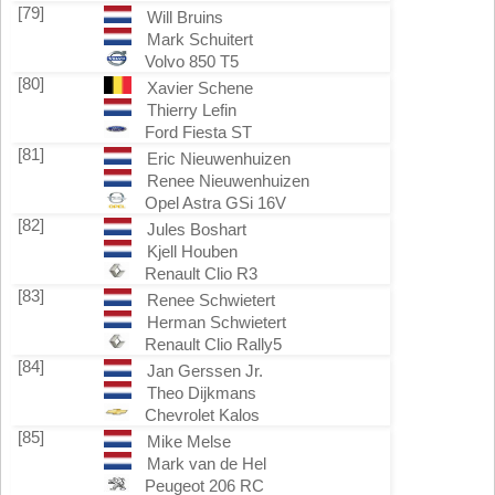
[79]
Will Bruins
Mark Schuitert
Volvo 850 T5
[80]
Xavier Schene
Thierry Lefin
Ford Fiesta ST
[81]
Eric Nieuwenhuizen
Renee Nieuwenhuizen
Opel Astra GSi 16V
[82]
Jules Boshart
Kjell Houben
Renault Clio R3
[83]
Renee Schwietert
Herman Schwietert
Renault Clio Rally5
[84]
Jan Gerssen Jr.
Theo Dijkmans
Chevrolet Kalos
[85]
Mike Melse
Mark van de Hel
Peugeot 206 RC