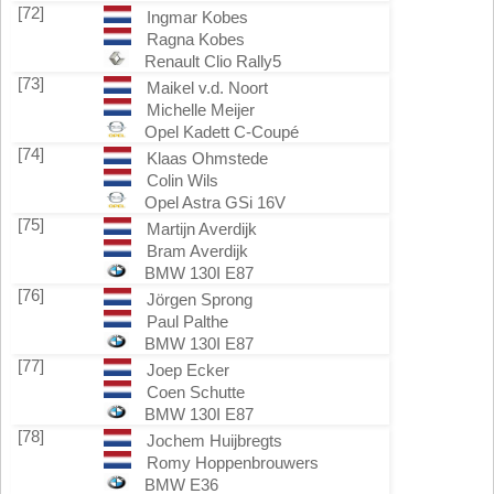
[72]
Ingmar Kobes
Ragna Kobes
Renault Clio Rally5
[73]
Maikel v.d. Noort
Michelle Meijer
Opel Kadett C-Coupé
[74]
Klaas Ohmstede
Colin Wils
Opel Astra GSi 16V
[75]
Martijn Averdijk
Bram Averdijk
BMW 130I E87
[76]
Jörgen Sprong
Paul Palthe
BMW 130I E87
[77]
Joep Ecker
Coen Schutte
BMW 130I E87
[78]
Jochem Huijbregts
Romy Hoppenbrouwers
BMW E36