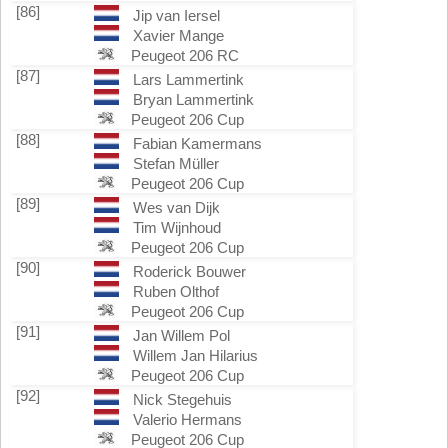
[86]
Jip van Iersel
Xavier Mange
Peugeot 206 RC
[87]
Lars Lammertink
Bryan Lammertink
Peugeot 206 Cup
[88]
Fabian Kamermans
Stefan Müller
Peugeot 206 Cup
[89]
Wes van Dijk
Tim Wijnhoud
Peugeot 206 Cup
[90]
Roderick Bouwer
Ruben Olthof
Peugeot 206 Cup
[91]
Jan Willem Pol
Willem Jan Hilarius
Peugeot 206 Cup
[92]
Nick Stegehuis
Valerio Hermans
Peugeot 206 Cup