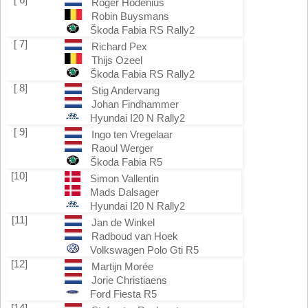
Roger Hodenius
Robin Buysmans
Škoda Fabia RS Rally2
[ 7]
Richard Pex
Thijs Ozeel
Škoda Fabia RS Rally2
[ 8]
Stig Andervang
Johan Findhammer
Hyundai I20 N Rally2
[ 9]
Ingo ten Vregelaar
Raoul Werger
Škoda Fabia R5
[10]
Simon Vallentin
Mads Dalsager
Hyundai I20 N Rally2
[11]
Jan de Winkel
Radboud van Hoek
Volkswagen Polo Gti R5
[12]
Martijn Morée
Jorie Christiaens
Ford Fiesta R5
[14]