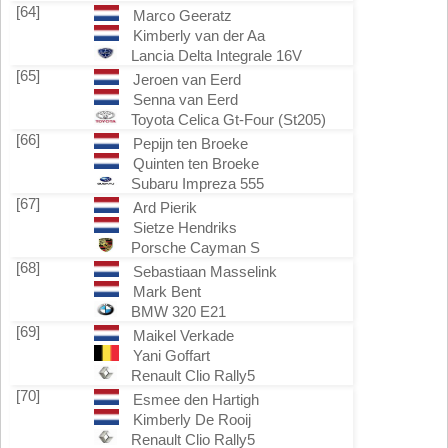
[64]
Marco Geeratz
Kimberly van der Aa
Lancia Delta Integrale 16V
[65]
Jeroen van Eerd
Senna van Eerd
Toyota Celica Gt-Four (St205)
[66]
Pepijn ten Broeke
Quinten ten Broeke
Subaru Impreza 555
[67]
Ard Pierik
Sietze Hendriks
Porsche Cayman S
[68]
Sebastiaan Masselink
Mark Bent
BMW 320 E21
[69]
Maikel Verkade
Yani Goffart
Renault Clio Rally5
[70]
Esmee den Hartigh
Kimberly De Rooij
Renault Clio Rally5