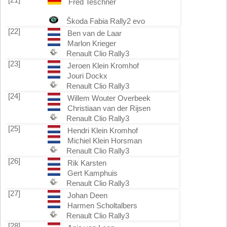
Fred Teschner
Škoda Fabia Rally2 evo
[22]
Ben van de Laar
Marlon Krieger
Renault Clio Rally3
[23]
Jeroen Klein Kromhof
Jouri Dockx
Renault Clio Rally3
[24]
Willem Wouter Overbeek
Christiaan van der Rijsen
Renault Clio Rally3
[25]
Hendri Klein Kromhof
Michiel Klein Horsman
Renault Clio Rally3
[26]
Rik Karsten
Gert Kamphuis
Renault Clio Rally3
[27]
Johan Deen
Harmen Scholtalbers
Renault Clio Rally3
[28]