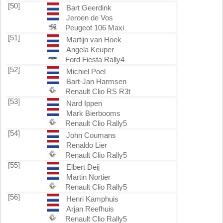
[50]
Bart Geerdink
Jeroen de Vos
Peugeot 106 Maxi
[51]
Martijn van Hoek
Angela Keuper
Ford Fiesta Rally4
[52]
Michiel Poel
Bart-Jan Harmsen
Renault Clio RS R3t
[53]
Nard Ippen
Mark Bierbooms
Renault Clio Rally5
[54]
John Coumans
Renaldo Lier
Renault Clio Rally5
[55]
Elbert Deij
Martin Nortier
Renault Clio Rally5
[56]
Henri Kamphuis
Arjan Reefhuis
Renault Clio Rally5