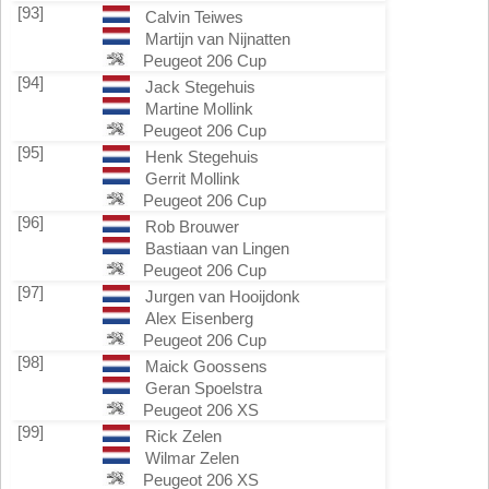
[93]
Calvin Teiwes
Martijn van Nijnatten
Peugeot 206 Cup
[94]
Jack Stegehuis
Martine Mollink
Peugeot 206 Cup
[95]
Henk Stegehuis
Gerrit Mollink
Peugeot 206 Cup
[96]
Rob Brouwer
Bastiaan van Lingen
Peugeot 206 Cup
[97]
Jurgen van Hooijdonk
Alex Eisenberg
Peugeot 206 Cup
[98]
Maick Goossens
Geran Spoelstra
Peugeot 206 XS
[99]
Rick Zelen
Wilmar Zelen
Peugeot 206 XS