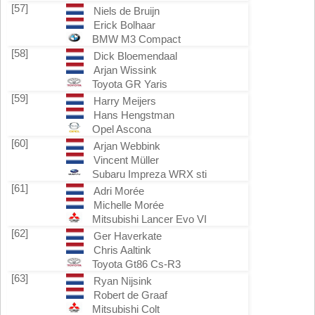
[57]
Niels de Bruijn
Erick Bolhaar
BMW M3 Compact
[58]
Dick Bloemendaal
Arjan Wissink
Toyota GR Yaris
[59]
Harry Meijers
Hans Hengstman
Opel Ascona
[60]
Arjan Webbink
Vincent Müller
Subaru Impreza WRX sti
[61]
Adri Morée
Michelle Morée
Mitsubishi Lancer Evo VI
[62]
Ger Haverkate
Chris Aaltink
Toyota Gt86 Cs-R3
[63]
Ryan Nijsink
Robert de Graaf
Mitsubishi Colt