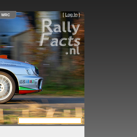
[
Log In
]