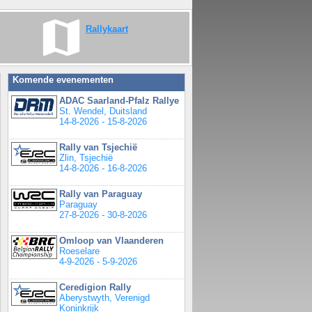
Rallykaart
Komende evenementen
ADAC Saarland-Pfalz Rallye
St. Wendel, Duitsland
14-8-2026 - 15-8-2026
Rally van Tsjechië
Zlin, Tsjechië
14-8-2026 - 16-8-2026
Rally van Paraguay
Paraguay
27-8-2026 - 30-8-2026
Omloop van Vlaanderen
Roeselare
4-9-2026 - 5-9-2026
Ceredigion Rally
Aberystwyth, Verenigd
Koninkrijk