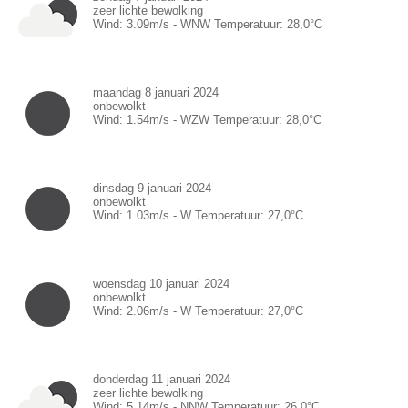
zeer lichte bewolking
Wind:
3.09
m/s -
WNW
Temperatuur:
28,0
°C
maandag 8 januari 2024
onbewolkt
Wind:
1.54
m/s -
WZW
Temperatuur:
28,0
°C
dinsdag 9 januari 2024
onbewolkt
Wind:
1.03
m/s -
W
Temperatuur:
27,0
°C
woensdag 10 januari 2024
onbewolkt
Wind:
2.06
m/s -
W
Temperatuur:
27,0
°C
donderdag 11 januari 2024
zeer lichte bewolking
Wind:
5.14
m/s -
NNW
Temperatuur:
26,0
°C