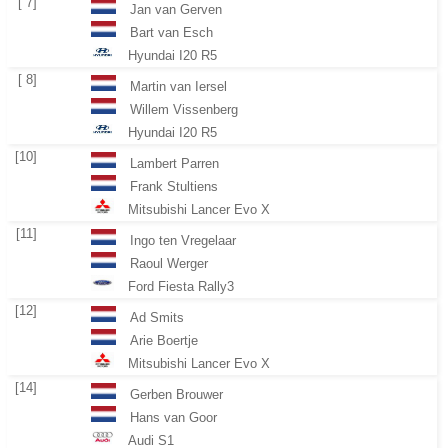
[ 7]
Jan van Gerven
Bart van Esch
Hyundai I20 R5
[ 8]
Martin van Iersel
Willem Vissenberg
Hyundai I20 R5
[10]
Lambert Parren
Frank Stultiens
Mitsubishi Lancer Evo X
[11]
Ingo ten Vregelaar
Raoul Werger
Ford Fiesta Rally3
[12]
Ad Smits
Arie Boertje
Mitsubishi Lancer Evo X
[14]
Gerben Brouwer
Hans van Goor
Audi S1