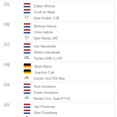
[15]
Edwin Wolves
Ferdi ter Maat
Opel Kadett 2.0E
[16]
Bertram Altena
Chris Aaltink
Opel Manta 200
[17]
Ger Haverkate
Melinn Haverkate
Toyota Gt86 Cs-R3
[19]
Björn Mann
Joachim Carl
Citroën Ds3 R3t Max
[20]
Rick Arendsen
Edwin Arendsen
Honda Civic Type-R Fn2
[21]
Jan Poortman
Alex Eisenberg