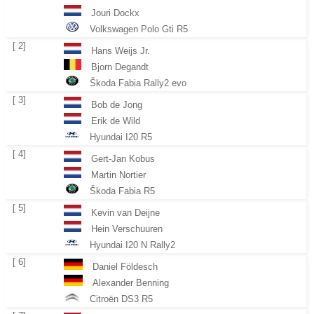
Jouri Dockx
Volkswagen Polo Gti R5
[ 2]
Hans Weijs Jr.
Bjorn Degandt
Škoda Fabia Rally2 evo
[ 3]
Bob de Jong
Erik de Wild
Hyundai I20 R5
[ 4]
Gert-Jan Kobus
Martin Nortier
Škoda Fabia R5
[ 5]
Kevin van Deijne
Hein Verschuuren
Hyundai I20 N Rally2
[ 6]
Daniel Földesch
Alexander Benning
Citroën DS3 R5