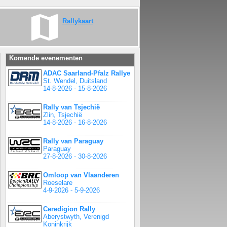
Rallykaart
Komende evenementen
ADAC Saarland-Pfalz Rallye
St. Wendel, Duitsland
14-8-2026 - 15-8-2026
Rally van Tsjechië
Zlin, Tsjechië
14-8-2026 - 16-8-2026
Rally van Paraguay
Paraguay
27-8-2026 - 30-8-2026
Omloop van Vlaanderen
Roeselare
4-9-2026 - 5-9-2026
Ceredigion Rally
Aberystwyth, Verenigd
Koninkrijk