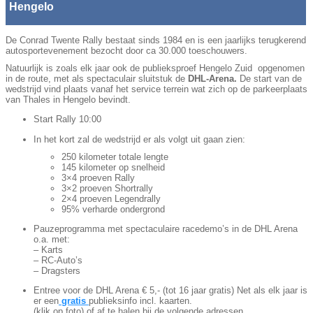
Hengelo
De Conrad Twente Rally bestaat sinds 1984 en is een jaarlijks terugkerend
autosportevenement bezocht door ca 30.000 toeschouwers.
Natuurlijk is zoals elk jaar ook de publieksproef Hengelo Zuid opgenomen
in de route, met als spectaculair sluitstuk de
DHL-Arena.
De start van de
wedstrijd vind plaats vanaf het service terrein wat zich op de parkeerplaats
van Thales in Hengelo bevindt.
Start Rally 10:00
In het kort zal de wedstrijd er als volgt uit gaan zien:
250 kilometer totale lengte
145 kilometer op snelheid
3×4 proeven Rally
3×2 proeven Shortrally
2×4 proeven Legendrally
95% verharde ondergrond
Pauzeprogramma met spectaculaire racedemo’s in de DHL Arena
o.a. met:
– Karts
– RC-Auto’s
– Dragsters
Entree voor de DHL Arena € 5,- (tot 16 jaar gratis) Net als elk jaar is
er een
gratis
publieksinfo incl. kaarten.
(klik op foto) of af te halen bij de volgende adressen