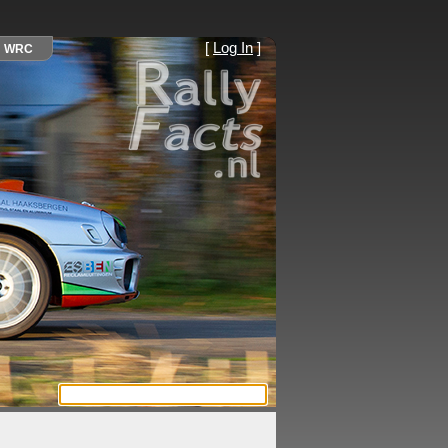
[
Log In
]