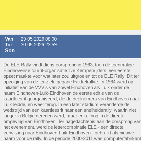
Van
29-05-2026 08:00
Tot
30-05-2026 23:59
Son
De ELE Rally vindt diens oorsprong in 1963, toen de toenmalige
Eindhovense tourrit-organisatie 'De Kempenrijders' een eerste
opzet maakte voor wat later zou uitgroeien tot de ELE Rally. Dit ter
opvolging van de ter ziele gegane Fakkelrallye. In 1964 werd op
initiatief van de VVV's van zowel Eindhoven als Luik onder de
naam Eindhoven-Luik-Eindhoven de eerste editie van de
kaartleesrit georganiseerd, die de deelnemers van Eindhoven naar
Luik leidde, en weer terug. In een later stadium veranderde de
wedstrijd van een kaartleesrit naar een snelheidsrally, waarin niet
langer in België gereden werd, maar enkel nog in de directe
omgeving van Eindhoven. Ter nagedachtenis aan de oorsprong va
het evenement, werd de lettercombinatie ELE - een directe
verwijzing naar Eindhoven-Luik-Eindhoven - gebruikt als nieuwe
naam voor de rally. In de periode 2000-2011 was computerfabrikant