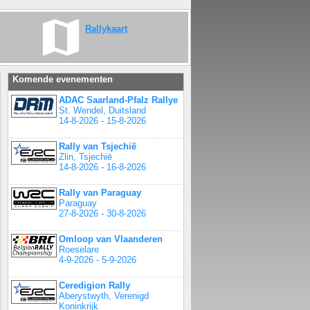
Rallykaart
Komende evenementen
ADAC Saarland-Pfalz Rallye
St. Wendel, Duitsland
14-8-2026 - 15-8-2026
Rally van Tsjechië
Zlin, Tsjechië
14-8-2026 - 16-8-2026
Rally van Paraguay
Paraguay
27-8-2026 - 30-8-2026
Omloop van Vlaanderen
Roeselare
4-9-2026 - 5-9-2026
Ceredigion Rally
Aberystwyth, Verenigd
Koninkrijk