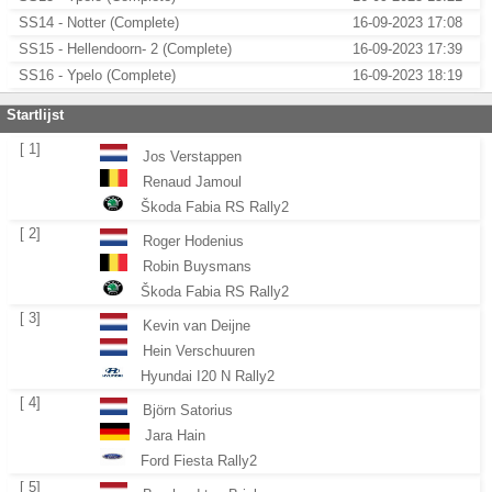
SS14 - Notter (Complete)
16-09-2023 17:08
SS15 - Hellendoorn- 2 (Complete)
16-09-2023 17:39
SS16 - Ypelo (Complete)
16-09-2023 18:19
Startlijst
[ 1]
Jos Verstappen
Renaud Jamoul
Škoda Fabia RS Rally2
[ 2]
Roger Hodenius
Robin Buysmans
Škoda Fabia RS Rally2
[ 3]
Kevin van Deijne
Hein Verschuuren
Hyundai I20 N Rally2
[ 4]
Björn Satorius
Jara Hain
Ford Fiesta Rally2
[ 5]