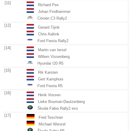
[11]
Richard Pex
Johan Findhammer
Citroën C3 Rally2
[12]
Gerard Tijink
Chris Aaltink
Ford Fiesta Rally2
[14]
Martin van Iersel
Willem Vissenberg
Hyundai I20 R5
[15]
Rik Karsten
Gert Kamphuis
Ford Fiesta R5
[16]
Henk Vossen
Lieke Bouman-Dautzenberg
Škoda Fabia Rally2 evo
[17]
Fred Teschner
Michael Wenzel
Škoda Fabia R5