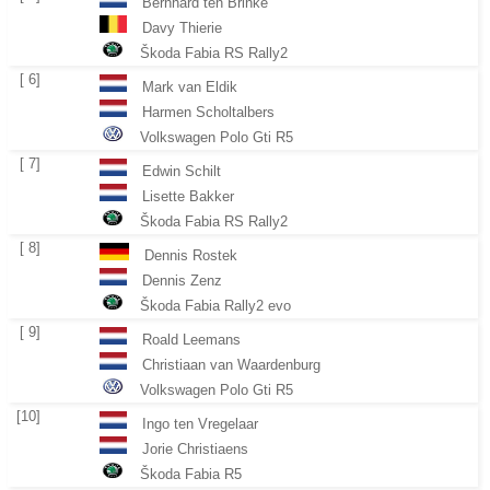
Bernhard ten Brinke
Davy Thierie
Škoda Fabia RS Rally2
[ 6]
Mark van Eldik
Harmen Scholtalbers
Volkswagen Polo Gti R5
[ 7]
Edwin Schilt
Lisette Bakker
Škoda Fabia RS Rally2
[ 8]
Dennis Rostek
Dennis Zenz
Škoda Fabia Rally2 evo
[ 9]
Roald Leemans
Christiaan van Waardenburg
Volkswagen Polo Gti R5
[10]
Ingo ten Vregelaar
Jorie Christiaens
Škoda Fabia R5