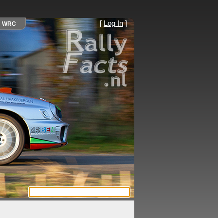
[
Log In
]