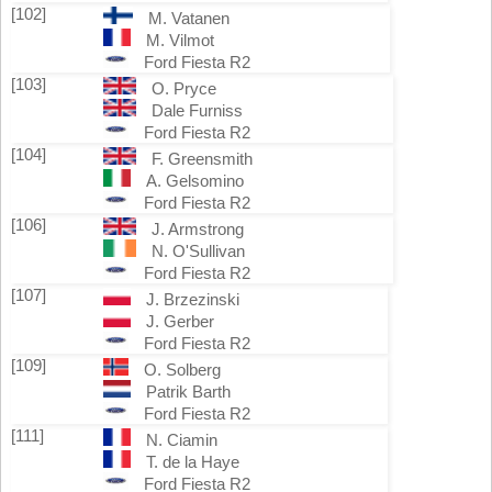
[102]
M. Vatanen
M. Vilmot
Ford Fiesta R2
[103]
O. Pryce
Dale Furniss
Ford Fiesta R2
[104]
F. Greensmith
A. Gelsomino
Ford Fiesta R2
[106]
J. Armstrong
N. O'Sullivan
Ford Fiesta R2
[107]
J. Brzezinski
J. Gerber
Ford Fiesta R2
[109]
O. Solberg
Patrik Barth
Ford Fiesta R2
[111]
N. Ciamin
T. de la Haye
Ford Fiesta R2