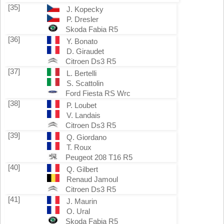
[35]
J. Kopecky
P. Dresler
Skoda Fabia R5
[36]
Y. Bonato
D. Giraudet
Citroen Ds3 R5
[37]
L. Bertelli
S. Scattolin
Ford Fiesta RS Wrc
[38]
P. Loubet
V. Landais
Citroen Ds3 R5
[39]
Q. Giordano
T. Roux
Peugeot 208 T16 R5
[40]
Q. Gilbert
Renaud Jamoul
Citroen Ds3 R5
[41]
J. Maurin
O. Ural
Skoda Fabia R5