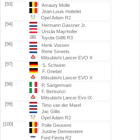
[93]
Amaury Molle
Jean-Louis Hottelet
Opel Adam R2
[94]
Hermann Gassner Jr.
Ursula Mayrhofer
Toyota Gt86 R3
[96]
Henk Vossen
Rene Smeets
Mitsubishi Lancer EVO X
[97]
S. Schwinn
F. Griebel
Mitsubishi Lancer EVO X
[98]
P. Sangermani
F. Berisonzi
Mitsubishi Lancer Evo IX
[99]
Timo van der Marel
Jac Gillis
Opel Adam R2
[100]
Polle Geusens
Justine Demeestere
Ford Fiesta R2