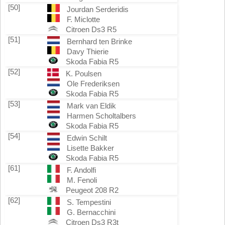
[50]
Jourdan Serderidis
F. Miclotte
Citroen Ds3 R5
[51]
Bernhard ten Brinke
Davy Thierie
Skoda Fabia R5
[52]
K. Poulsen
Ole Frederiksen
Skoda Fabia R5
[53]
Mark van Eldik
Harmen Scholtalbers
Skoda Fabia R5
[54]
Edwin Schilt
Lisette Bakker
Skoda Fabia R5
[61]
F. Andolfi
M. Fenoli
Peugeot 208 R2
[62]
S. Tempestini
G. Bernacchini
Citroen Ds3 R3t