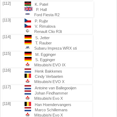
[112]
K. Patel
P. Hall
Ford Fiesta R2
[113]
P. Rujbr
V. Rimalova
Renault Clio R3t
[114]
S. Jetter
T. Rauber
Subaru Impreza WRX sti
[115]
M. Egginger
S. Egginger
Mitsubishi EVO IX
[116]
Henk Bakkenes
Cindy Verbaeten
Mitsubishi EVO X
[117]
Antoine van Ballegooijen
Johan Findhammer
Mitsubishi Evo X
[118]
Han Hoendervangers
Marco Schillemans
Mitsubishi Evo X