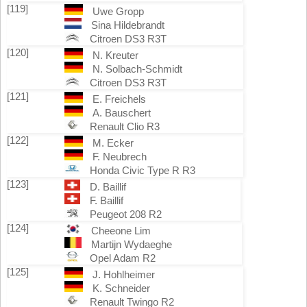
[119]
Uwe Gropp
Sina Hildebrandt
Citroen DS3 R3T
[120]
N. Kreuter
N. Solbach-Schmidt
Citroen DS3 R3T
[121]
E. Freichels
A. Bauschert
Renault Clio R3
[122]
M. Ecker
F. Neubrech
Honda Civic Type R R3
[123]
D. Baillif
F. Baillif
Peugeot 208 R2
[124]
Cheeone Lim
Martijn Wydaeghe
Opel Adam R2
[125]
J. Hohlheimer
K. Schneider
Renault Twingo R2