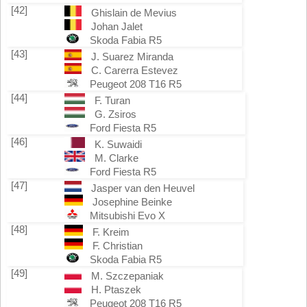
[42]
Ghislain de Mevius
Johan Jalet
Skoda Fabia R5
[43]
J. Suarez Miranda
C. Carerra Estevez
Peugeot 208 T16 R5
[44]
F. Turan
G. Zsiros
Ford Fiesta R5
[46]
K. Suwaidi
M. Clarke
Ford Fiesta R5
[47]
Jasper van den Heuvel
Josephine Beinke
Mitsubishi Evo X
[48]
F. Kreim
F. Christian
Skoda Fabia R5
[49]
M. Szczepaniak
H. Ptaszek
Peugeot 208 T16 R5