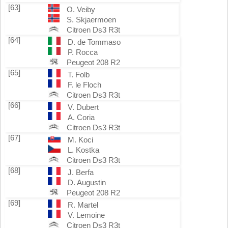
[63]
O. Veiby
S. Skjaermoen
Citroen Ds3 R3t
[64]
D. de Tommaso
P. Rocca
Peugeot 208 R2
[65]
T. Folb
F. le Floch
Citroen Ds3 R3t
[66]
V. Dubert
A. Coria
Citroen Ds3 R3t
[67]
M. Koci
L. Kostka
Citroen Ds3 R3t
[68]
J. Berfa
D. Augustin
Peugeot 208 R2
[69]
R. Martel
V. Lemoine
Citroen Ds3 R3t