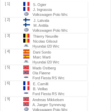
[ 1]
S. Ogier
J. Ingrassia
Volkswagen Polo Wrc
[ 2]
J. Latvala
M. Anttila
Volkswagen Polo Wrc
[ 3]
Thierry Neuville
Nicolas Gilsoul
Hyundai I20 Wrc
[ 4]
Dani Sordo
Marc Marti
Hyundai I20 Wrc
[ 5]
Mads Ostberg
Ola Fløene
Ford Fiesta RS Wrc
[ 6]
E. Camilli
B. Veillas
Ford Fiesta RS Wrc
[ 9]
Andreas Mikkelsen
A. Jaeger Synnevag
Volkswagen Polo Wrc