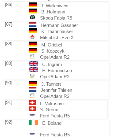
[86]
T. Wallenwein
B. Hofmann
Skoda Fabia R5
[87]
Hermann Gassner
K. Thannhauser
Mitsubishi Evo X
[88]
M. Griebel
S. Kopzcyk
Opel Adam R2
[89]
C. Ingram
E. Edmondson
Opel Adam R2
[90]
J. Tannert
Jennifer Thielen
Opel Adam R2
[91]
L. Vukasovic
S. Groux
Ford Fiesta R5
[92]
E. Boland
_
Ford Fiesta R5