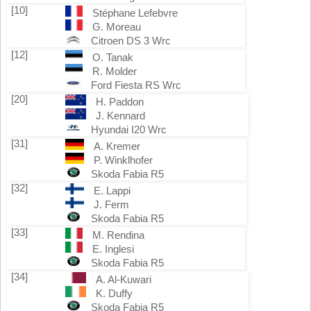
[10]
Stéphane Lefebvre
G. Moreau
Citroen DS 3 Wrc
[12]
O. Tanak
R. Molder
Ford Fiesta RS Wrc
[20]
H. Paddon
J. Kennard
Hyundai I20 Wrc
[31]
A. Kremer
P. Winklhofer
Skoda Fabia R5
[32]
E. Lappi
J. Ferm
Skoda Fabia R5
[33]
M. Rendina
E. Inglesi
Skoda Fabia R5
[34]
A. Al-Kuwari
K. Duffy
Skoda Fabia R5