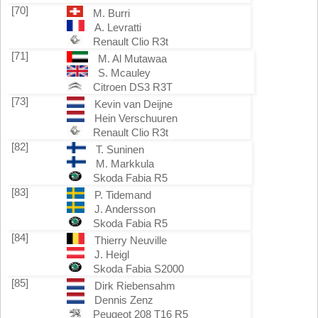
[70]
M. Burri
A. Levratti
Renault Clio R3t
[71]
M. Al Mutawaa
S. Mcauley
Citroen DS3 R3T
[73]
Kevin van Deijne
Hein Verschuuren
Renault Clio R3t
[82]
T. Suninen
M. Markkula
Skoda Fabia R5
[83]
P. Tidemand
J. Andersson
Skoda Fabia R5
[84]
Thierry Neuville
J. Heigl
Skoda Fabia S2000
[85]
Dirk Riebensahm
Dennis Zenz
Peugeot 208 T16 R5