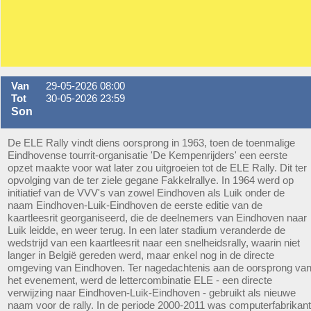
Van
29-05-2026 08:00
Tot
30-05-2026 23:59
Son
De ELE Rally vindt diens oorsprong in 1963, toen de toenmalige
Eindhovense tourrit-organisatie 'De Kempenrijders' een eerste
opzet maakte voor wat later zou uitgroeien tot de ELE Rally. Dit ter
opvolging van de ter ziele gegane Fakkelrallye. In 1964 werd op
initiatief van de VVV's van zowel Eindhoven als Luik onder de
naam Eindhoven-Luik-Eindhoven de eerste editie van de
kaartleesrit georganiseerd, die de deelnemers van Eindhoven naar
Luik leidde, en weer terug. In een later stadium veranderde de
wedstrijd van een kaartleesrit naar een snelheidsrally, waarin niet
langer in België gereden werd, maar enkel nog in de directe
omgeving van Eindhoven. Ter nagedachtenis aan de oorsprong va
het evenement, werd de lettercombinatie ELE - een directe
verwijzing naar Eindhoven-Luik-Eindhoven - gebruikt als nieuwe
naam voor de rally. In de periode 2000-2011 was computerfabrikant